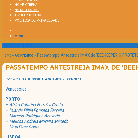
HOME CINEMA
NOTA PESSOAL
TRAILER DO DIA
POLÍTICA DE PRIVACIDADE
MENU
Passatempos
»
»
Passatempo Antestreia IMAX de ‘BEEKEEPER O PROTETOR
HOME
PASSATEMPOS
PASSATEMPO ANTESTREIA IMAX DE ‘BEEK
15/01/2024
CLAUDIO SOUSA
PASSATEMPOS
NO COMMENT
Vencedores
PORTO
– Alzira Catarina Ferreira Costa
– Iolanda Filipa Fonseca Ferreira
– Marcelo Rodrigues Azevedo
– Melissa Andreia Moreira Macedo
– Noel Pena Costa
LISBOA