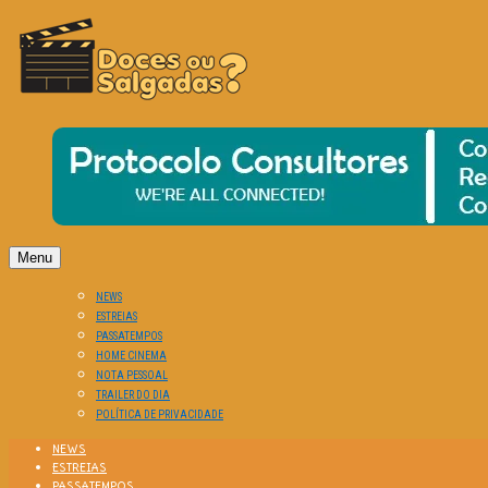
O Cinema? Uma Paixão!!
DOCES OU SALGADAS?
Menu
NEWS
ESTREIAS
PASSATEMPOS
HOME CINEMA
NOTA PESSOAL
TRAILER DO DIA
POLÍTICA DE PRIVACIDADE
NEWS
ESTREIAS
PASSATEMPOS