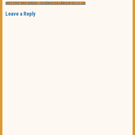
NEXT POST:
‘BAD GENIUS – OS GÉNIOS DA CÁBULA’ DE J.C. LEE
Leave a Reply