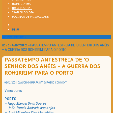
HOME CINEMA
NOTA PESSOAL
TRAILER DO DIA
POLÍTICA DE PRIVACIDADE
MENU
Passatempos
»
»
PASSATEMPO ANTESTREIA DE ‘O SENHOR DOS ANÉIS
HOME
PASSATEMPOS
– A GUERRA DOS ROHIRRIM’ PARA O PORTO
PASSATEMPO ANTESTREIA DE ‘O
SENHOR DOS ANÉIS – A GUERRA DOS
ROHIRRIM’ PARA O PORTO
06/12/2024
CLAUDIO SOUSA
PASSATEMPOS
NO COMMENT
Vencedores
PORTO
– Hugo Manuel Dinis Soares
– João Tomás Andrade dos Anjos
– José Miguel da Silva Magalhães