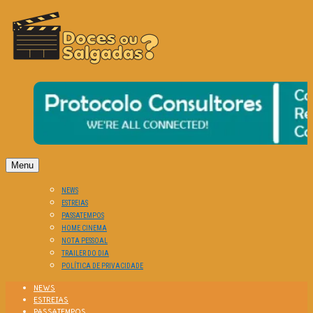
O Cinema? Uma Paixão!!
DOCES OU SALGADAS?
Menu
NEWS
ESTREIAS
PASSATEMPOS
HOME CINEMA
NOTA PESSOAL
TRAILER DO DIA
POLÍTICA DE PRIVACIDADE
NEWS
ESTREIAS
PASSATEMPOS