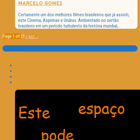
MARCELO GOMES
Certamente um dos melhores filmes brasileiros que já assisti,
este Cinema, Aspirinas e Urubus. Ambientado no sertão
brasileiro em um período turbulento da história mundial,...
Page 1 of 2
1
2
NEXT »
Translate: