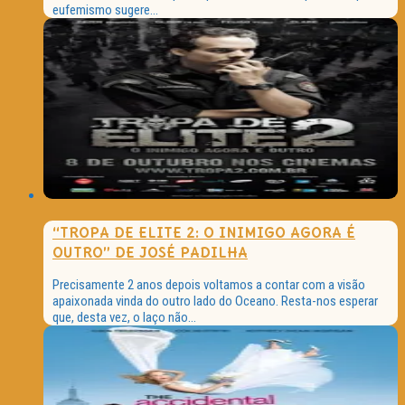
eufemismo sugere...
“TROPA DE ELITE 2: O INIMIGO AGORA É
OUTRO” DE JOSÉ PADILHA
Precisamente 2 anos depois voltamos a contar com a visão
apaixonada vinda do outro lado do Oceano. Resta-nos esperar
que, desta vez, o laço não...