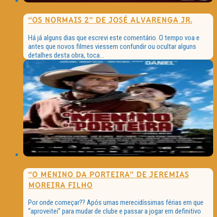
“OS NORMAIS 2” DE JOSÉ ALVARENGA JR.
Há já alguns dias que escrevi este comentário. O tempo voa e
antes que novos filmes viessem confundir ou ocultar alguns
detalhes desta obra, toca...
“O MENINO DA PORTEIRA” DE JEREMIAS
MOREIRA FILHO
Por onde começar?? Após umas merecidíssimas férias em que
“aproveitei” para mudar de clube e passar a jogar em definitivo