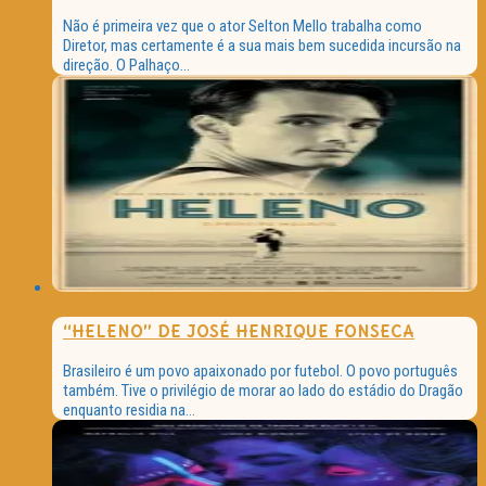
Não é primeira vez que o ator Selton Mello trabalha como
Diretor, mas certamente é a sua mais bem sucedida incursão na
direção. O Palhaço...
“HELENO” DE JOSÉ HENRIQUE FONSECA
Brasileiro é um povo apaixonado por futebol. O povo português
também. Tive o privilégio de morar ao lado do estádio do Dragão
enquanto residia na...