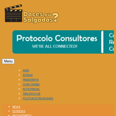
O Cinema? Uma Paixão!!
DOCES OU SALGADAS?
Menu
NEWS
ESTREIAS
PASSATEMPOS
HOME CINEMA
NOTA PESSOAL
TRAILER DO DIA
POLÍTICA DE PRIVACIDADE
NEWS
ESTREIAS
PASSATEMPOS