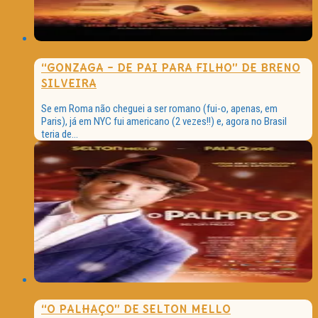
“GONZAGA – DE PAI PARA FILHO” DE BRENO
SILVEIRA
Se em Roma não cheguei a ser romano (fui-o, apenas, em
Paris), já em NYC fui americano (2 vezes!!) e, agora no Brasil
teria de...
“O PALHAÇO” DE SELTON MELLO