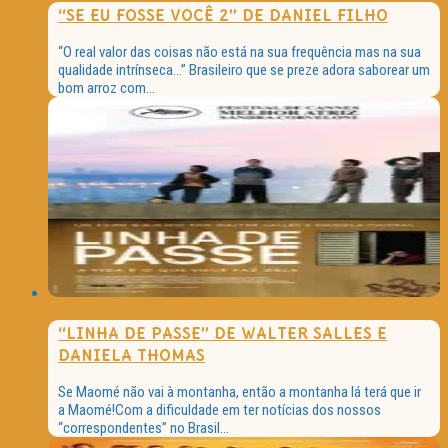
“SE EU FOSSE VOCÊ 2” DE DANIEL FILHO
“O real valor das coisas não está na sua frequência mas na sua
qualidade intrínseca…” Brasileiro que se preze adora saborear um
bom arroz com...
“LINHA DE PASSE” DE WALTER SALLES E
DANIELA THOMAS
Se Maomé não vai à montanha, então a montanha lá terá que ir
a Maomé!Com a dificuldade em ter notícias dos nossos
“correspondentes” no Brasil...