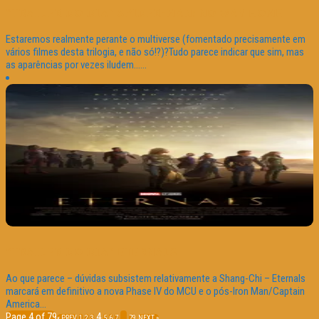
“TRAILER DO DIA” SPIDER-MAN: NO WAY HOME
Estaremos realmente perante o multiverse (fomentado precisamente em
vários filmes desta trilogia, e não só!?)?Tudo parece indicar que sim, mas
as aparências por vezes iludem…...
“TRAILER DO DIA” ETERNALS
Ao que parece – dúvidas subsistem relativamente a Shang-Chi – Eternals
marcará em definitivo a nova Phase IV do MCU e o pós-Iron Man/Captain
America...
Page 4 of 79
4
…
« PREV
1
2
3
5
6
7
79
NEXT »