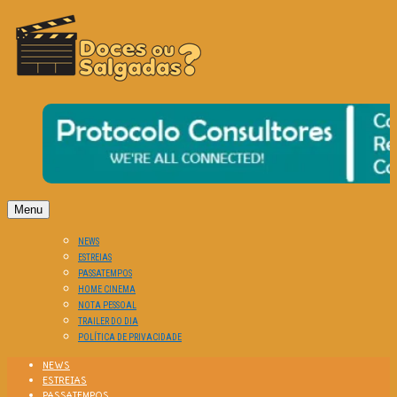
O Cinema? Uma Paixão!!
DOCES OU SALGADAS?
Menu
NEWS
ESTREIAS
PASSATEMPOS
HOME CINEMA
NOTA PESSOAL
TRAILER DO DIA
POLÍTICA DE PRIVACIDADE
NEWS
ESTREIAS
PASSATEMPOS