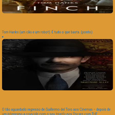
“TRAILER DO DIA” FINCH
Tom Hanks (um cão e um robot). É tudo o que basta. (ponto)
“TRAILER DO DIA” NIGHTMARE ALLEY
O tão aguardado regresso de Guillermo del Toro aos Cinemas – depois de
um interregno a coincidir com o seu triunfo nos Oscars com THE...