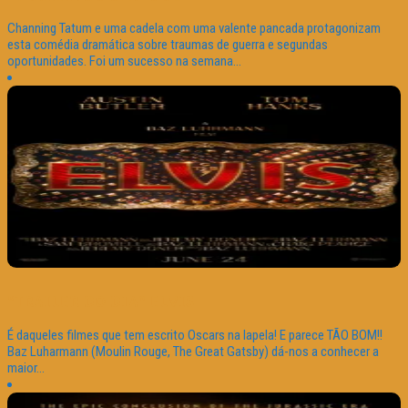
Channing Tatum e uma cadela com uma valente pancada protagonizam
esta comédia dramática sobre traumas de guerra e segundas
oportunidades. Foi um sucesso na semana...
“TRAILER DO DIA” ELVIS
É daqueles filmes que tem escrito Oscars na lapela! E parece TÃO BOM!!
Baz Luharmann (Moulin Rouge, The Great Gatsby) dá-nos a conhecer a
maior...