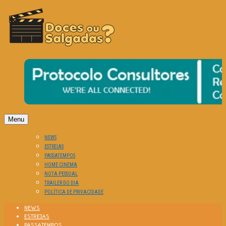
O Cinema? Uma Paixão!!
DOCES OU SALGADAS?
Menu
NEWS
ESTREIAS
PASSATEMPOS
HOME CINEMA
NOTA PESSOAL
TRAILER DO DIA
POLÍTICA DE PRIVACIDADE
NEWS
ESTREIAS
PASSATEMPOS