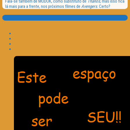
Fala-se também de MODOK, como substituto de
Thanos
, mas isso fica
lá mais para a frente, nos próximos filmes de
Avengers
. Certo?
Translate: