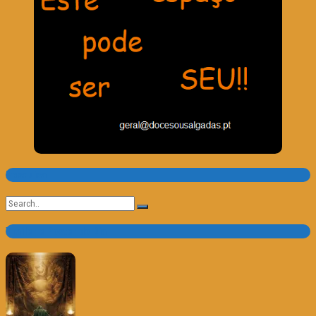
Pesquisa
Search
for:
Trailer e Poster do Dia