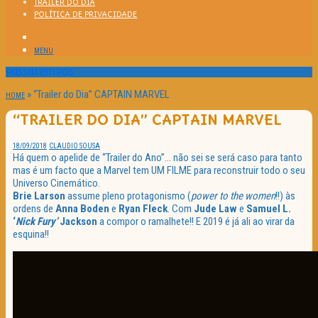
TRAILER DO DIA
POLÍTICA DE PRIVACIDADE
MENU
Passatempos
»
“Trailer do Dia” CAPTAIN MARVEL
HOME
“TRAILER DO DIA” CAPTAIN MARVEL
18/09/2018
CLAUDIO SOUSA
Há quem o apelide de “Trailer do Ano”… não sei se será caso para tanto
mas é um facto que a Marvel tem UM FILME para reconstruir todo o seu
Universo Cinemático.
Brie Larson
assume pleno protagonismo (
power to the women
!!) às
ordens de
Anna Boden
e
Ryan Fleck
. Com
Jude Law
e
Samuel L.
‘
Nick Fury’
Jackson
a compor o ramalhete!! E 2019 é já ali ao virar da
esquina!!