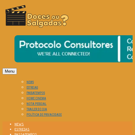
O Cinema? Uma Paixão!!
DOCES OU SALGADAS?
Menu
NEWS
ESTREIAS
PASSATEMPOS
HOME CINEMA
NOTA PESSOAL
TRAILER DO DIA
POLÍTICA DE PRIVACIDADE
NEWS
ESTREIAS
PASSATEMPOS