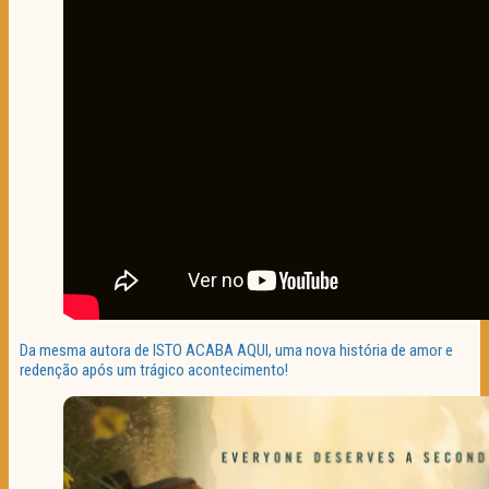
Da mesma autora de ISTO ACABA AQUI, uma nova história de amor e
redenção após um trágico acontecimento!