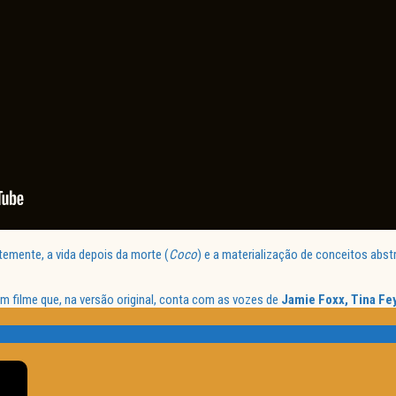
emente, a vida depois da morte (
Coco
) e a materialização de conceitos abst
m filme que, na versão original, conta com as vozes de
Jamie Foxx, Tina Fe