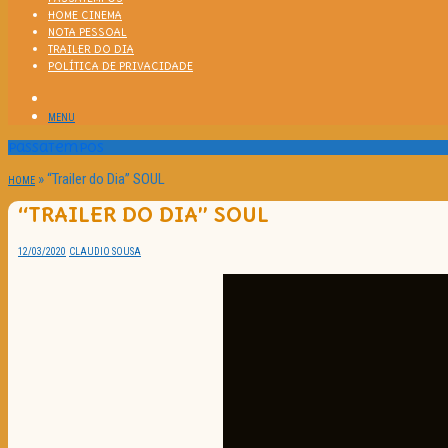
HOME CINEMA
NOTA PESSOAL
TRAILER DO DIA
POLÍTICA DE PRIVACIDADE
MENU
Passatempos
»
“Trailer do Dia” SOUL
HOME
“TRAILER DO DIA” SOUL
12/03/2020
CLAUDIO SOUSA