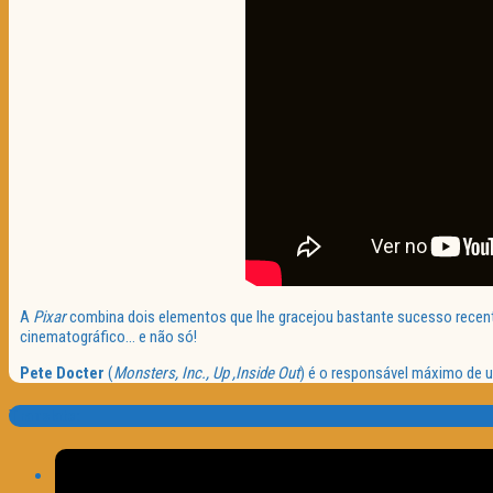
A
Pixar
combina dois elementos que lhe gracejou bastante sucesso recent
cinematográfico… e não só!
Pete Docter
(
Monsters, Inc., Up ,Inside Out
) é o responsável máximo de u
Translate: