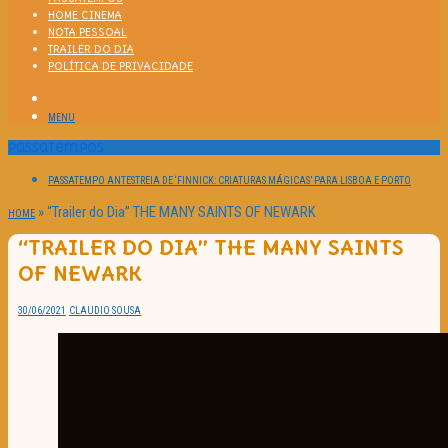
HOME CINEMA
NOTA PESSOAL
TRAILER DO DIA
POLÍTICA DE PRIVACIDADE
MENU
Passatempos
PASSATEMPO ANTESTREIA DE ‘FINNICK: CRIATURAS MÁGICAS’ PARA LISBOA E PORTO
»
“Trailer do Dia” THE MANY SAINTS OF NEWARK
HOME
“TRAILER DO DIA” THE MANY SAINTS
OF NEWARK
30/06/2021
CLAUDIO SOUSA