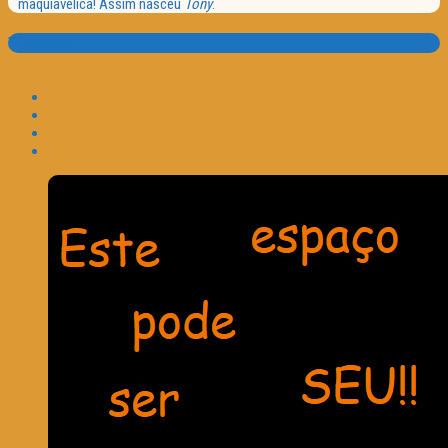
maquiavélica! Assim nasceu
Tony
.
Translate: