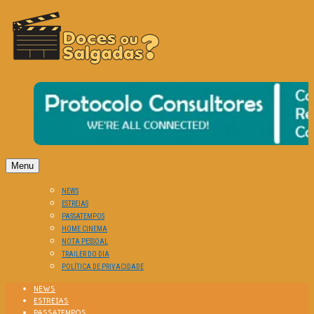
O Cinema? Uma Paixão!!
DOCES OU SALGADAS?
Menu
NEWS
ESTREIAS
PASSATEMPOS
HOME CINEMA
NOTA PESSOAL
TRAILER DO DIA
POLÍTICA DE PRIVACIDADE
NEWS
ESTREIAS
PASSATEMPOS