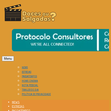
O Cinema? Uma Paixão!!
DOCES OU SALGADAS?
Menu
NEWS
ESTREIAS
PASSATEMPOS
HOME CINEMA
NOTA PESSOAL
TRAILER DO DIA
POLÍTICA DE PRIVACIDADE
NEWS
ESTREIAS
PASSATEMPOS