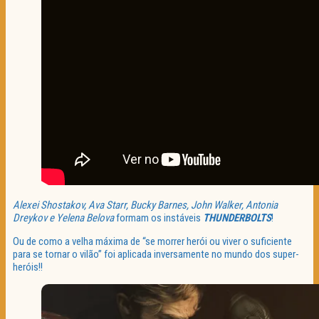
Alexei Shostakov, Ava Starr, Bucky Barnes, John Walker, Antonia
Dreykov e Yelena Belova
formam os instáveis
THUNDERBOLTS
!
Ou de como a velha máxima de “se morrer herói ou viver o suficiente
para se tornar o vilão” foi aplicada inversamente no mundo dos super-
heróis!!