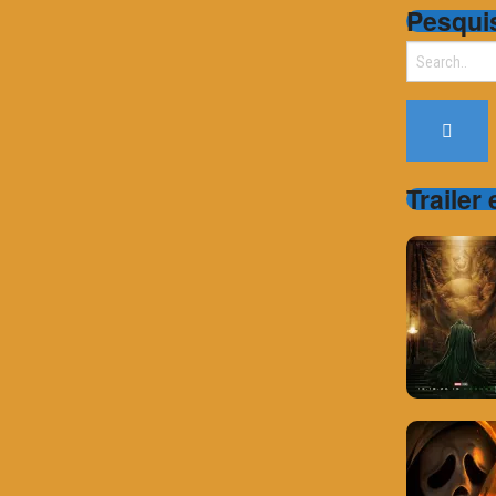
Pesqui
Search
for:
Trailer