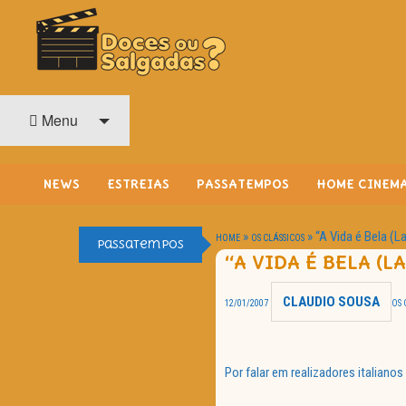
O Cinema? Uma Paixão!!
DOCES OU SALGADAS?
Menu
NEWS
ESTREIAS
PASSATEMPOS
HOME CINEM
»
»
“A Vida é Bela (L
HOME
OS CLÁSSICOS
Passatempos
“A VIDA É BELA (L
CLAUDIO SOUSA
12/01/2007
OS 
Por falar em realizadores italian