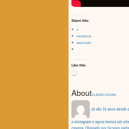
Share this:
X
FACEBOOK
WHATSAPP
Like this:
Loading…
About
CLAUDIO SOUSA
Já vão 16 anos desde q
o instagram e agora temos um site
cinema. Obrigado por fazeres parte