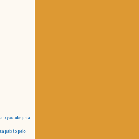
a o youtube para
sa paixão pelo