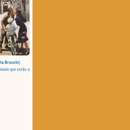
tta
Braschi
).
lidade que estão a