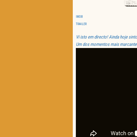
IMDB
TRAILER
Vi isto em directo! Ainda hoje si
Um dos momentos mais marcantes 