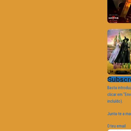
Subscre
Basta introduz
clicar em "Env
incluído).
Junta-te a ma
O teu email