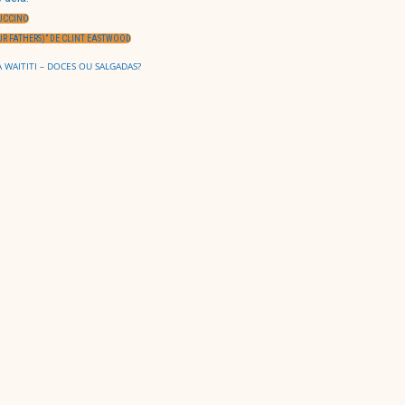
MUCCINO
UR FATHERS)” DE CLINT EASTWOOD
A WAITITI – DOCES OU SALGADAS?