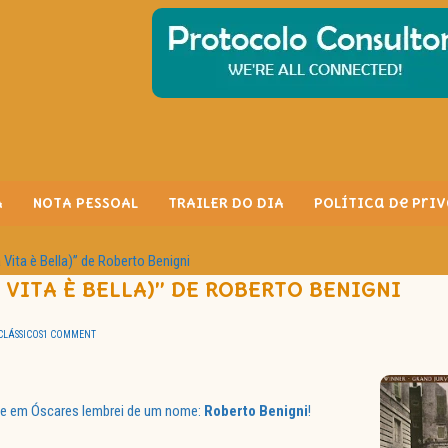
A
NOTA PESSOAL
TRAILER DO DIA
Política de Pri
a Vita è Bella)” de Roberto Benigni
A VITA È BELLA)” DE ROBERTO BENIGNI
CLÁSSICOS
1 COMMENT
os e em Óscares lembrei de um nome:
Roberto
Benigni
!