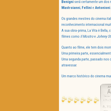
Benigni
será certamente um dos n
Mastroianni
,
Fellini
e
Antonioni
.
Os grandes mestres do cinema it
reconhecimento internacional mui
A sua obra-prima, La Vita è Bella
,
c
filmes como
Il
Mostro
e
Johnny
St
Quanto ao filme, ele tem dois mo
Uma primeira parte, essencialmen
Uma segunda parte, passado nos
atravessar.
Um marco histórico do cinema mund