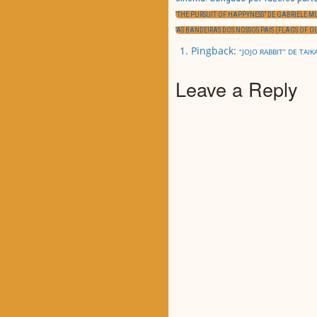
Navegação
de
PREVIOUS
artigos
“THE PURSUIT OF HAPPYNESS” DE GABRIELE 
POST:
NEXT
“AS BANDEIRAS DOS NOSSOS PAIS (FLAGS OF O
POST:
Pingback:
“JOJO RABBIT” DE TAIK
Leave a Reply