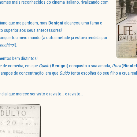
omes mais reconhecidos do cinema italiano, rivalizando com
aliano que me perdoem, mas
Benigni
alcançou uma fama e
to superior aos seus antecessores!
onquistou meio mundo (a outra metade já estava rendida por
ecchino
!).
mentos bem distintos!
te de comédia, em que
Guido
(
Benigni
) conquista a sua amada,
Dora
(
Nicole
 campos de concentração, em que
Guido
tenta escolher do seu filho a crua rea
ial que merece ser visto e revisto… e revisto…