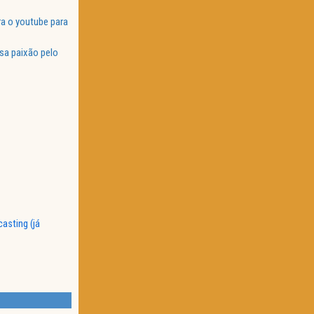
a o youtube para
sa paixão pelo
casting (já