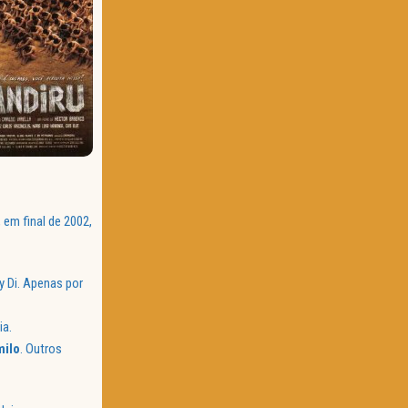
 em final de 2002,
y Di. Apenas por
ia.
ilo
. Outros