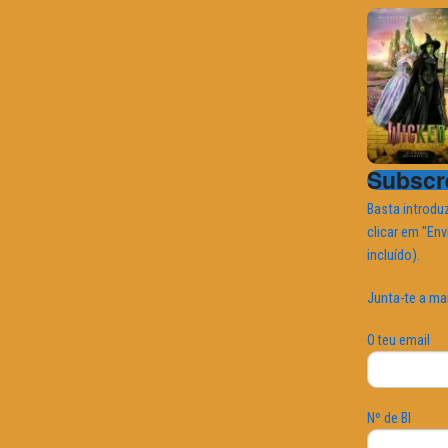
Subscre
Basta introduz
clicar em "Env
incluído).
Junta-te a ma
O teu email
Nº de BI