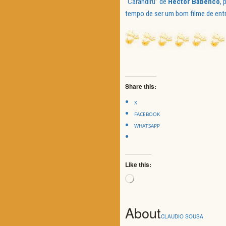
“Carandiru” de
Hector
Babenco
, 
tempo de ser um bom filme de ent
Share this:
X
FACEBOOK
WHATSAPP
Like this:
Loading…
About
CLAUDIO SOUSA