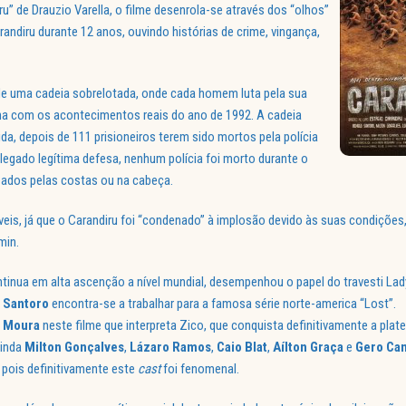
u” de Drauzio Varella, o filme desenrola-se através dos “olhos”
andiru durante 12 anos, ouvindo histórias de crime, vingança,
 de uma cadeia sobrelotada, onde cada homem luta pela sua
mina com os acontecimentos reais do ano de 1992. A cadeia
a, depois de 111 prisioneiros terem sido mortos pela polícia
legado legítima defesa, nenhum polícia foi morto durante o
eados pelas costas ou na cabeça.
eis, já que o Carandiru foi “condenado” à implosão devido às suas condições,
min.
ntinua em alta ascenção a nível mundial, desempenhou o papel do travesti Lad
Santoro
encontra-se a trabalhar para a famosa série norte-america “Lost”.
Moura
neste filme que interpreta Zico, que conquista definitivamente a plate
ainda
Milton
Gonçalves
,
Lázaro
Ramos
,
Caio
Blat
,
Aílton
Graça
e
Gero
Cam
 pois definitivamente este
cast
foi fenomenal.