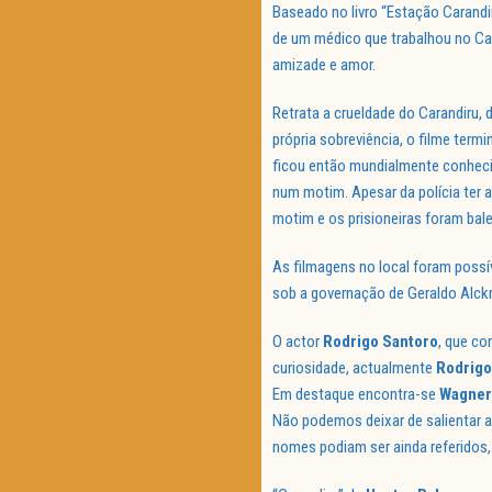
Baseado no livro “Estação Carandir
de um médico que trabalhou no Car
amizade e amor.
Retrata a crueldade do Carandiru,
própria sobreviência, o filme ter
ficou então mundialmente conhecid
num motim. Apesar da polícia ter a
motim e os prisioneiras foram bal
As filmagens no local foram possív
sob a governação de Geraldo Alck
O actor
Rodrigo
Santoro
, que co
curiosidade, actualmente
Rodrigo
Em destaque encontra-se
Wagner
Não podemos deixar de salientar 
nomes podiam ser ainda referidos,