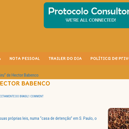
A
NOTA PESSOAL
TRAILER DO DIA
Política de Pri
iru” de Hector Babenco
HECTOR BABENCO
ECTAMENTE DO BRASIL
1 COMMENT
uas próprias leis, numa “casa de detenção” em S. Paulo, o