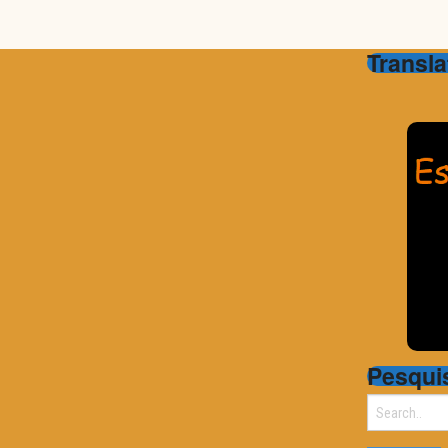
Transla
Pesqui
Search
for: