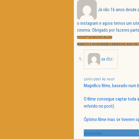
Já vão 16 anos desde q
o instagram e agora temos um site
Navegação
cinema. Obrigado por fazeres parte
de
PREVIOUS
artigos
“SCOOP” DE WOODY ALLEN
POST:
NEXT
“ASSALTO E INTROMISSÃO/BREAKING AND EN
POST:
diz:
CS
23/01/2007 ÀS 16:07
Magnífico filme, baseado num be
O filme consegue captar toda a 
referido no post).
Óptimo filme mas se tiverem opo
RESPONDER