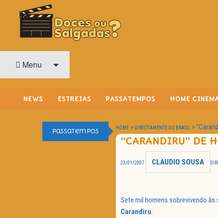
O Cinema? Uma Paixão!!
DOCES OU SALGADAS?
Menu
NEWS
ESTREIAS
PASSATEMPOS
HOME CINEM
»
»
“Carand
HOME
DIRECTAMENTE DO BRASIL
Passatempos
“CARANDIRU” DE 
CLAUDIO SOUSA
23/01/2007
DIR
Sete mil homens sobrevivendo às s
Carandiru
.