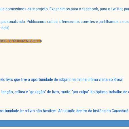
ue começámos este projeto. Expandimos para o facebook, para o twitter, par
 personalizado. Publicamos crítica, oferecemos convites e partilhamos a nos
 dela!
TERING” DE ANTHONY MINGHELLA
lo livro que tive a oportunidade de adquirir na minha última visita ao Brasil.
tenção, crítica e “gozação” do livro, muito “por culpa” do óptimo trabalho de 
rtunidade ler o livro não hesitem. Aí estarão dentro da história do Carandiru!