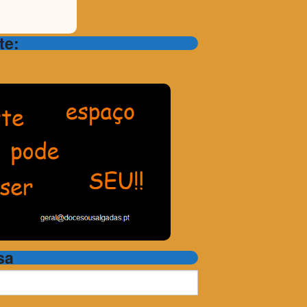
te:
sa