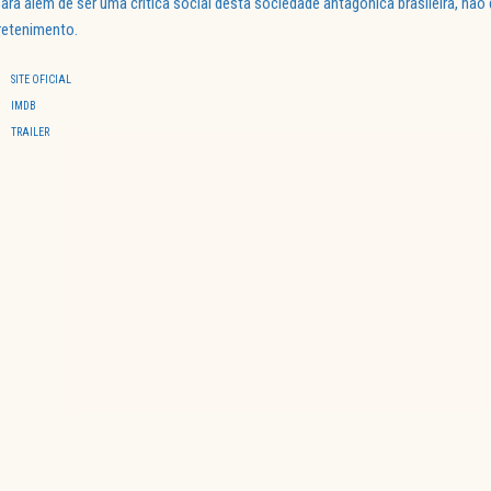
para além de ser uma crítica social desta sociedade antagónica brasileira, n
retenimento.
SITE OFICIAL
IMDB
TRAILER