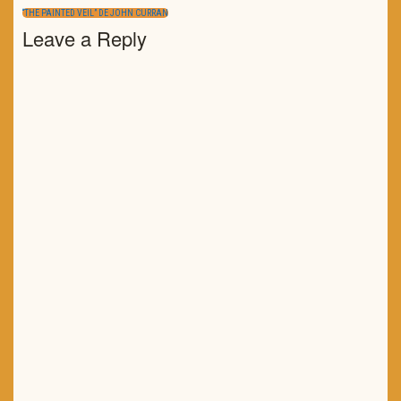
artigos
POST:
NEXT
“THE PAINTED VEIL” DE JOHN CURRAN
POST:
Leave a Reply