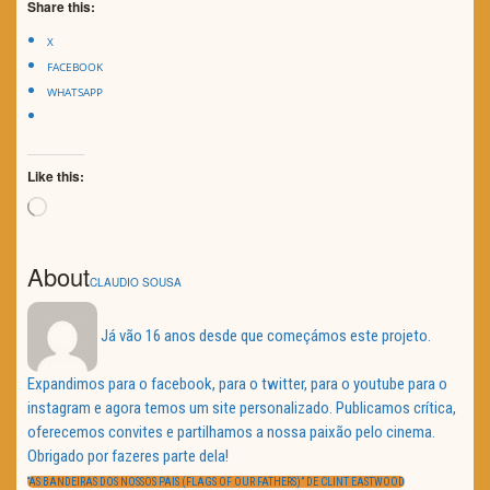
Share this:
X
FACEBOOK
WHATSAPP
Like this:
Loading…
About
CLAUDIO SOUSA
Já vão 16 anos desde que começámos este projeto.
Expandimos para o facebook, para o twitter, para o youtube para o
instagram e agora temos um site personalizado. Publicamos crítica,
oferecemos convites e partilhamos a nossa paixão pelo cinema.
Obrigado por fazeres parte dela!
Navegação
de
PREVIOUS
“AS BANDEIRAS DOS NOSSOS PAIS (FLAGS OF OUR FATHERS)” DE CLINT EASTWOOD