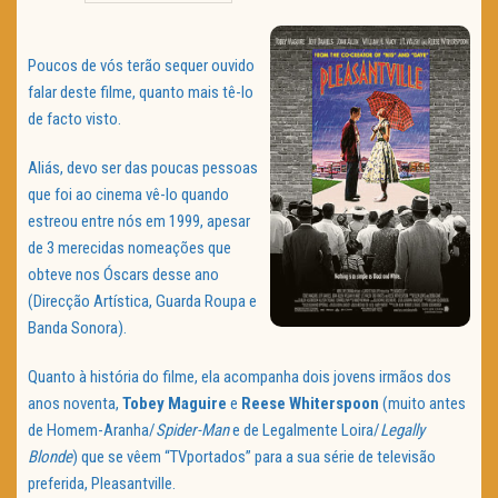
TRAILER DO DIA
Poucos de vós terão sequer ouvido
Política de Privacidade
falar deste filme, quanto mais tê-lo
de facto visto.
Aliás, devo ser das poucas pessoas
que foi ao cinema vê-lo quando
estreou entre nós em 1999, apesar
de 3 merecidas nomeações que
obteve nos Óscars desse ano
(Direcção Artística, Guarda Roupa e
Banda Sonora).
Quanto à história do filme, ela acompanha dois jovens irmãos dos
anos noventa,
Tobey Maguire
e
Reese Whiterspoon
(muito antes
de Homem-Aranha/
Spider-Man
e de Legalmente Loira/
Legally
Blonde
) que se vêem “TVportados” para a sua série de televisão
preferida, Pleasantville.