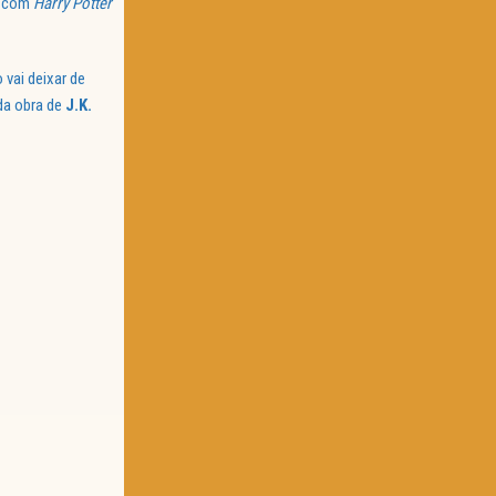
e com
Harry Potter
vai deixar de
da obra de
J.K.