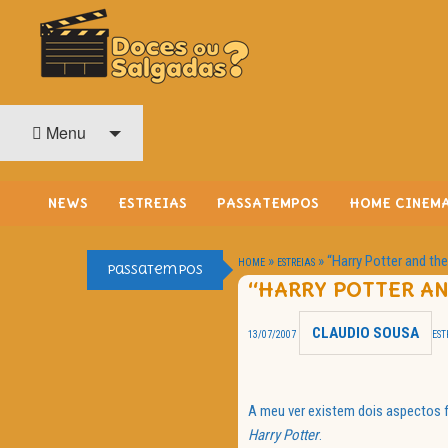
O Cinema? Uma Paixão!!
DOCES OU SALGADAS?
Menu
NEWS
ESTREIAS
PASSATEMPOS
HOME CINEM
»
»
“Harry Potter and the
HOME
ESTREIAS
Passatempos
“HARRY POTTER AN
CLAUDIO SOUSA
13/07/2007
EST
A meu ver existem dois aspectos f
Harry Potter
.