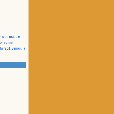
êm sido maus e
órias mal
a fácil. Vamos lá