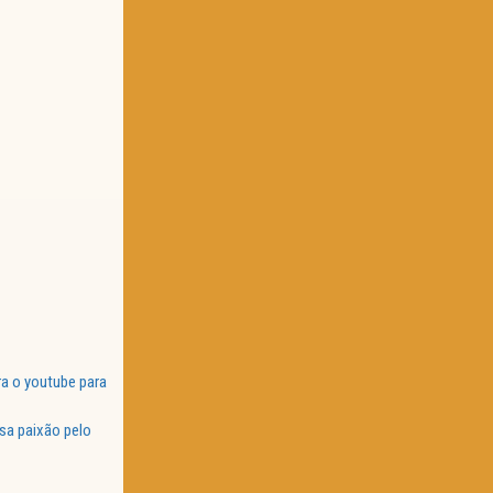
a o youtube para
sa paixão pelo