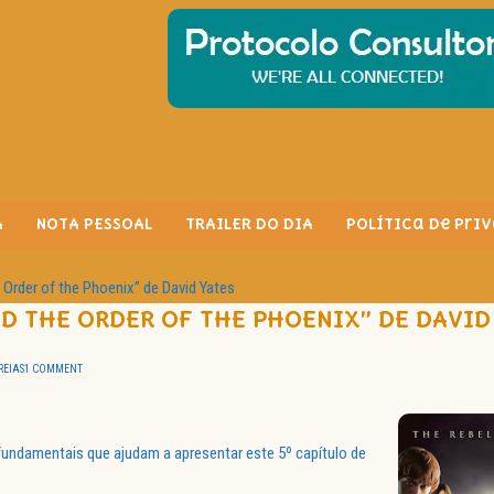
A
NOTA PESSOAL
TRAILER DO DIA
Política de Pri
 Order of the Phoenix” de David Yates
D THE ORDER OF THE PHOENIX” DE DAVID
REIAS
1 COMMENT
undamentais que ajudam a apresentar este 5º capítulo de