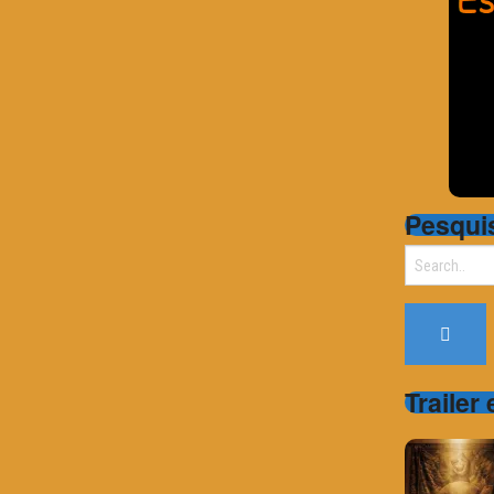
Pesqui
Search
for:
Trailer