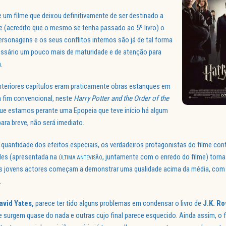
e um filme que deixou definitivamente de ser destinado a
e (acredito que o mesmo se tenha passado ao 5º livro) o
 personagens e os seus conflitos internos são já de tal forma
ssário um pouco mais de maturidade e de atenção para
.
nteriores capítulos eram praticamente obras estanques em
m fim convencional, neste
Harry Potter and the Order of the
ue estamos perante uma Epopeia que teve início há algum
para breve, não será imediato.
 quantidade dos efeitos especiais, os verdadeiros protagonistas do filme con
ades (apresentada na
, juntamente com o enredo do filme) torn
ÚLTIMA ANTEVISÃO
os jovens actores começam a demonstrar uma qualidade acima da média, com
.
avid Yates,
parece ter tido alguns problemas em condensar o livro de
J.K. R
e surgem quase do nada e outras cujo final parece esquecido. Ainda assim, o 