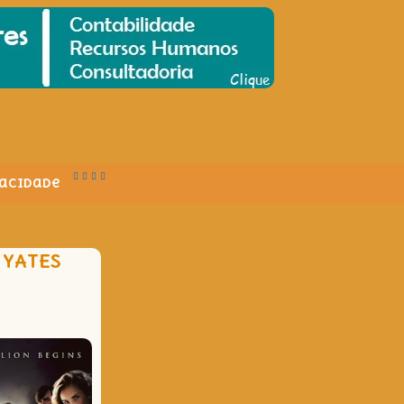
vacidade
 YATES