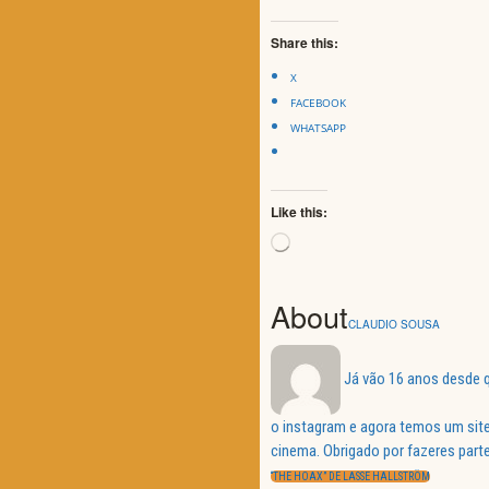
Share this:
X
FACEBOOK
WHATSAPP
Like this:
Loading…
About
CLAUDIO SOUSA
Já vão 16 anos desde q
o instagram e agora temos um site
Navegação
cinema. Obrigado por fazeres parte
de
PREVIOUS
“THE HOAX” DE LASSE HALLSTRÖM
POST: