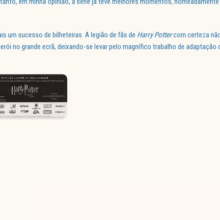
entanto, em minha opinião, a série já teve melhores momentos, nomeadament
s um sucesso de bilheteiras. A legião de fãs de
Harry Potter
com certeza não 
rói no grande ecrã, deixando-se levar pelo magnífico trabalho de adaptação 