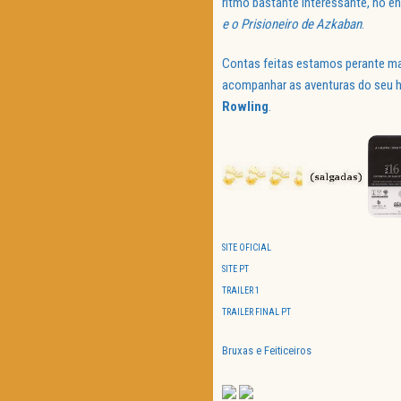
ritmo bastante interessante, no 
e o Prisioneiro de Azkaban
.
Contas feitas estamos perante mai
acompanhar as aventuras do seu he
Rowling
.
SITE OFICIAL
SITE PT
TRAILER 1
TRAILER FINAL PT
Bruxas e Feiticeiros