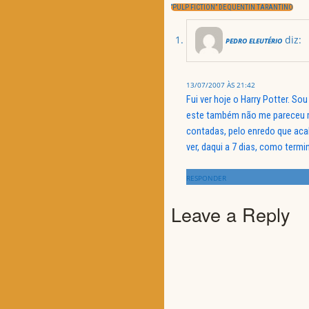
artigos
NEXT
“PULP FICTION” DE QUENTIN TARANTINO
POST:
diz:
PEDRO ELEUTÉRIO
13/07/2007 ÀS 21:42
Fui ver hoje o Harry Potter. S
este também não me pareceu m
contadas, pelo enredo que aca
ver, daqui a 7 dias, como termi
RESPONDER
Leave a Reply