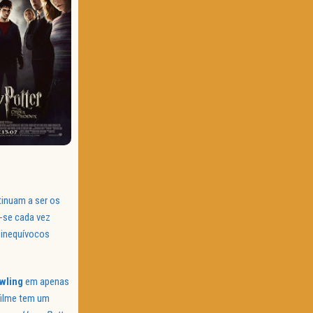
tinuam a ser os
a-se cada vez
 inequívocos
owling
em apenas
filme tem um