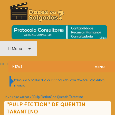
O Cinema? Uma Paixão!!
DOCES OU SALGADAS?
Menu
MENU
NEWS
ESTREIAS
PASSATEMPO ANTESTREIA DE ‘FINNICK: CRIATURAS MÁGICAS’ PARA LISBOA
E PORTO
PASSATEMPOS
»
»
“Pulp Fiction” de Quentin Tarantino
HOME
OS CLÁSSICOS
HOME CINEMA
“PULP FICTION” DE QUENTIN
TARANTINO
NOTA PESSOAL