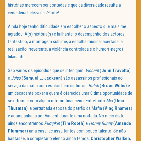
histórias merecem ser contadas e que da diversidade resulta a
verdadeira beleza da 7ª arte!
Ainda hoje tenho dificuldade em escolher o aspecto que mais me
agradou. A(s) história(s) é brilhante, o desempenho dos actores
fantástico, a montagem sublime, a escolha musical acertada, a
realização irreverente, a violência controlada e o humor(-negro)
hilariante!
São vários os episódios que se interligam.
Vincent
(
John Travolta
)
e
Jules
(
Samuel
L.
Jackson
) são assassínos profissionais ao
serviço da mafia com estilos bem distintos.
Butch
(
Bruce Willis
) é
um decadente boxer a quem é oferecida uma última oportunidade de
se reformar com algum retorno financeiro. Entretanto
Mia
(
Uma
Thurman
), a perturbada esposa do patrão da Mafia (
Ving Rhames
)
é acompanhada por Vincent durante uma noitada. No meio disto
ainda encontramos
Pumpkin
(
Tim Rooth
) e
Honey Bunny
(
Amanda
Plummer
) uma casal de assaltantes com pouco talento. Se não
bastasse, a completar o elenco ainda temos,
Christopher
Walken
,