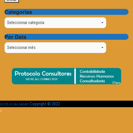
Categorias
Categorias
Por Data
Por
Data
Copyright © 2022
DOCES OU SALGADAS?