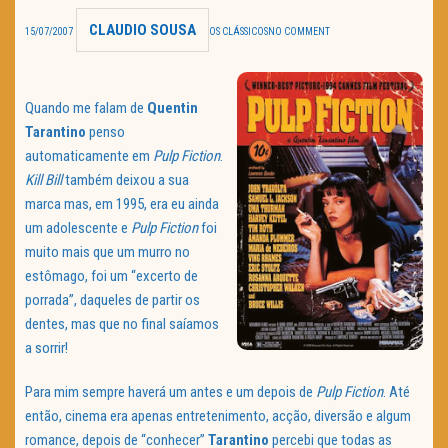
CLAUDIO SOUSA
TRAILER DO DIA
15/07/2007
OS CLÁSSICOS
NO COMMENT
Política de Privacidade
Quando me falam de
Quentin
Tarantino
penso
automaticamente em
Pulp Fiction
.
Kill Bill
também deixou a sua
marca mas, em 1995, era eu ainda
um adolescente e
Pulp Fiction
foi
muito mais que um murro no
estômago, foi um “excerto de
porrada”, daqueles de partir os
dentes, mas que no final saíamos
a sorrir!
Para mim sempre haverá um antes e um depois de
Pulp Fiction
. Até
então, cinema era apenas entretenimento, acção, diversão e algum
romance, depois de “conhecer”
Tarantino
percebi que todas as