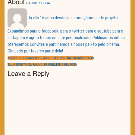
About
CLAUDIO SOUSA
Já vão 16 anos desde que começámos este projeto.
Expandimos para o facebook, para o twitter, para o youtube para o
instagram e agora temos um site personalizado. Publicamos crítica,
oferecemos convites e partilhamos a nossa paixão pelo cinema.
Obrigado por fazeres parte dela!
Navegação
de
PREVIOUS
“HARRY POTTER AND THE ORDER OF THE PHOENIX” DE DAVID YATES
artigos
POST:
NEXT
“EL LABERINTO DEL FAUNO” DE GUILLERMO DEL TORO
POST:
Leave a Reply