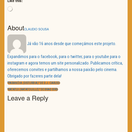
Like this:
Loading…
About
CLAUDIO SOUSA
Já vão 16 anos desde que começámos este projeto.
Expandimos para o facebook, para o twitter, para o youtube para o
instagram e agora temos um site personalizado. Publicamos crítica,
oferecemos convites e partilhamos a nossa paixão pelo cinema.
Obrigado por fazeres parte dela!
Navegação
de
PREVIOUS
“PARANÓIA (DISTURBIA)” DE D.J. CARUSO
artigos
POST:
NEXT
“RATATUI (RATATOUILLE)” DE BRAD BIRD
POST:
Leave a Reply