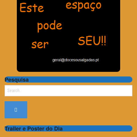
Pesquisa
Search
for:
Trailer e Poster do Dia