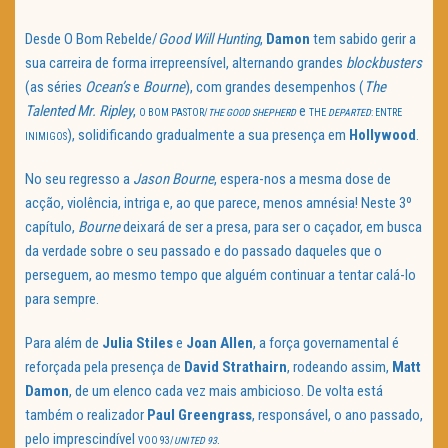
Desde O Bom Rebelde/
Good Will Hunting
,
Damon
tem sabido gerir a
sua carreira de forma irrepreensível, alternando grandes
blockbusters
(as séries
Ocean’s
e
Bourne
), com grandes desempenhos (
The
Talented Mr. Ripley
,
e
O BOM PASTOR/
THE GOOD SHEPHERD
THE
DEPARTED
: ENTRE
), solidificando gradualmente a sua presença em
Hollywood
.
INIMIGOS
No seu regresso a
Jason Bourne
, espera-nos a mesma dose de
acção, violência, intriga e, ao que parece, menos amnésia! Neste 3º
capítulo,
Bourne
deixará de ser a presa, para ser o caçador, em busca
da verdade sobre o seu passado e do passado daqueles que o
perseguem, ao mesmo tempo que alguém continuar a tentar calá-lo
para sempre.
Para além de
Julia Stiles
e
Joan Allen
, a força governamental é
reforçada pela presença de
David Strathairn
, rodeando assim,
Matt
Damon
, de um elenco cada vez mais ambicioso. De volta está
também o realizador
Paul Greengrass
, responsável, o ano passado,
pelo imprescindível
.
VOO 93/
UNITED 93