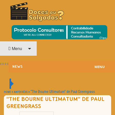
O Cinema? Uma Paixão!!
DOCES OU SALGADAS?
Menu
MENU
NEWS
ESTREIAS
PASSATEMPOS
»
»
“The Bourne Ultimatum” de Paul Greengrass
HOME
ANTEVISÕES
“THE BOURNE ULTIMATUM” DE PAUL
HOME CINEMA
GREENGRASS
NOTA PESSOAL