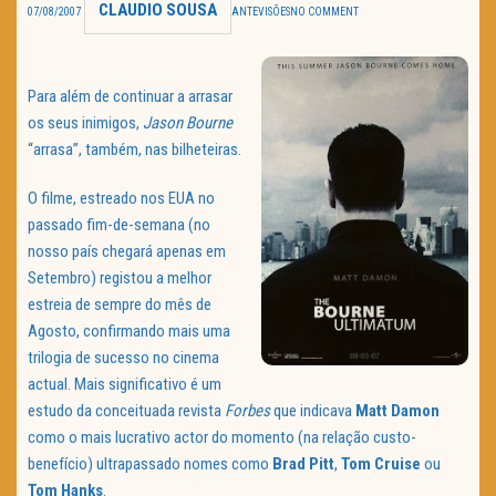
CLAUDIO SOUSA
07/08/2007
ANTEVISÕES
NO COMMENT
TRAILER DO DIA
Política de Privacidade
Para além de continuar a arrasar
os seus inimigos,
Jason Bourne
“arrasa”, também, nas bilheteiras.
O filme, estreado nos EUA no
passado fim-de-semana (no
nosso país chegará apenas em
Setembro) registou a melhor
estreia de sempre do mês de
Agosto, confirmando mais uma
trilogia de sucesso no cinema
actual. Mais significativo é um
estudo da conceituada revista
Forbes
que indicava
Matt Damon
como o mais lucrativo actor do momento (na relação custo-
benefício) ultrapassado nomes como
Brad Pitt
,
Tom Cruise
ou
Tom Hanks
.