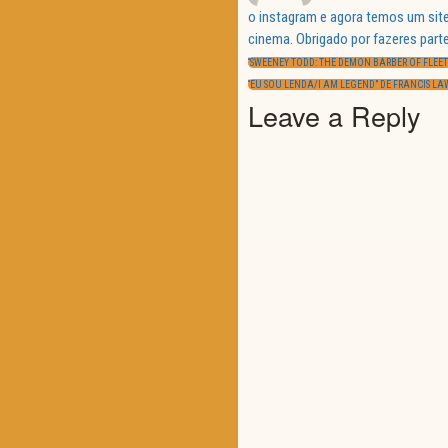
o instagram e agora temos um site
Navegação
cinema. Obrigado por fazeres parte
de
PREVIOUS
artigos
“SWEENEY TODD: THE DEMON BARBER OF FLEET
POST:
NEXT
“EU SOU LENDA/I AM LEGEND” DE FRANCIS L
POST:
Leave a Reply