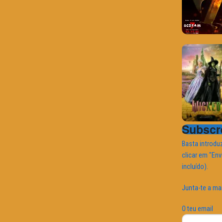
Subscre
Basta introduz
clicar em "Env
incluído).
Junta-te a ma
O teu email