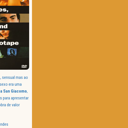
e, sensual mas ao
 sexo era uma
ra
San
Giacomo
,
 para apresentar
bra de valor
andes