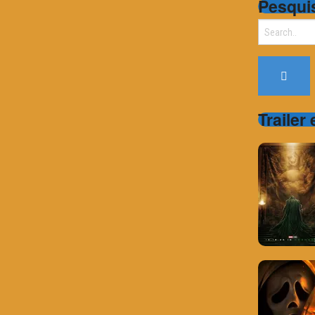
Pesqui
Search
for:
Trailer