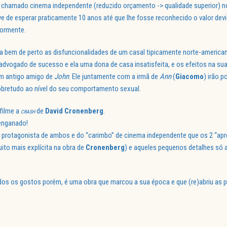
o chamado cinema independente (reduzido orçamento -> qualidade superior) n
ve de esperar praticamente 10 anos até que lhe fosse reconhecido o valor dev
iormente.
a bem de perto as disfuncionalidades de um casal tipicamente norte-america
 advogado de sucesso e ela uma dona de casa insatisfeita, e os efeitos na sua
um antigo amigo de
John
. Ele juntamente com a irmã de
Ann
(
Giacomo
) irão p
obretudo ao nível do seu comportamento sexual.
filme a
de
David
Cronenberg
.
CRASH
enganado!
 protagonista de ambos e do “carimbo” de cinema independente que os 2 “apr
ito mais explícita na obra de
Cronenberg
) e aqueles pequenos detalhes só 
odos os gostos porém, é uma obra que marcou a sua época e que (re)abriu as 