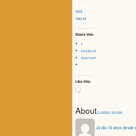
IMDB
TRAILER
Share this:
X
FACEBOOK
WHATSAPP
Like this:
Loading…
About
CLAUDIO SOUSA
Já vão 16 anos desde q