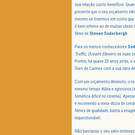
sua relação custo-benefício. Qua
presente que o seu orçamento não
mesmo se tivermos em conta que e
é bem inferior ao de muitas obras
filme de
Steven Soderbergh
.
Para os menos conhecedores
Sod
Traffic
,
Ocean’s Eleven
e as suas s
Porém, há quase 20 anos atrás, o 
Ouro de Cannes com a sua obra de
Com um orçamento diminuto, o rea
mesmo tempo dúbia e agressiva (e
temática dificil no cinema). Apen
e recorrendo a meia-dúzia de cená
filmes de qualidade, basta a imag
inquestionável.
Não bastasse o seu valor intrínse