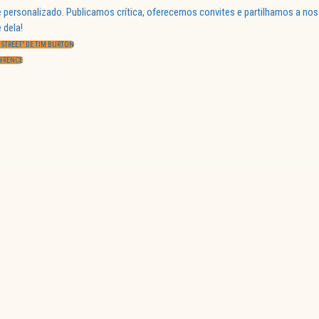
 personalizado. Publicamos crítica, oferecemos convites e partilhamos a nos
 dela!
 STREET” DE TIM BURTON
AWRENCE