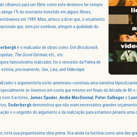
ndo olhamos para um filme como este devemos ter sempre
 atinge 1% do montante investido em alguns filmes,
stávamos em 1989. Mais, arrisco a dizer que, o orçamento
 nacionais que, nem por sombras, atingem a qualidade do
erbergh
é o realizador de obras como
Erin
Brockovich
,
equelas,
The Good German
, etc., etc.
agora famosíssimo realizador, foi o vencedor da Palma de
 estreia, precisamente,
Sex, Lies, and Videotape
.
lizador e argumentista norte-americano construiu uma narrativa hipnotizant
specialmente se tivermos em conta que mesmo em finais da década de 80 o
as com 4 actores,
James Spader
,
Andie MacDonnal
,
Peter Galhager
e
Lau
rios,
Soderbergh
demonstrou que não eram necessários grandes orçamentos
inação e o engenho do argumento e da realização para estarmos perante uma o
co, esta sua pequeníssima obra-prima, fica ainda na história como uma das gr