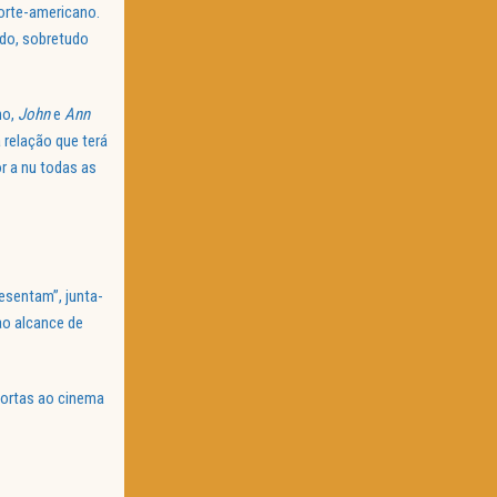
orte-americano.
ido, sobretudo
no,
John
e
Ann
 relação que terá
or a nu todas as
esentam”, junta-
ao alcance de
portas ao cinema