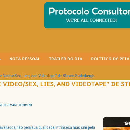
A
NOTA PESSOAL
TRAILER DO DIA
Política de Pri
 e Video/Sex, Lies, and Videotape” de Steven Soderbergh
E VIDEO/SEX, LIES, AND VIDEOTAPE” DE S
ME CINEMA
NO COMMENT
avaliados não pela sua qualidade intrínseca mas sim pela