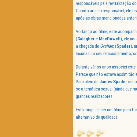
responsáveis pela revitalização d
Quanto ao seu responsável, ele te
após as obras mencionadas anter
Voltando ao filme, este acompanh
(
Galagher
e
MacDowell
), ele um
a chegada de
Graham
(
Spader
), 
lacunas do seu relacionamento, s
Durante vários anos associei este 
Parece que não estava assim tão 
Para além de
James
Spader
ser o
se a temática sexual (ainda que mu
grandes realizadores.
Está longe de ser um filme para t
alternativo de qualidade.