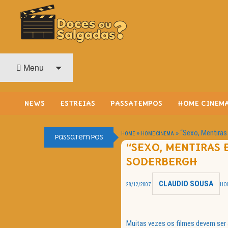
O Cinema? Uma Paixão!!
DOCES OU SALGADAS?
Menu
NEWS
ESTREIAS
PASSATEMPOS
HOME CINEM
»
»
“Sexo, Mentiras
HOME
HOME CINEMA
Passatempos
“SEXO, MENTIRAS 
SODERBERGH
CLAUDIO SOUSA
28/12/2007
HO
Muitas vezes os filmes devem ser 