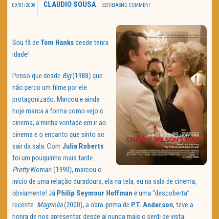
CLAUDIO SOUSA
09/01/2008
ESTREIAS
NO COMMENT
TRAILER DO DIA
Política de Privacidade
Sou fã de
Tom
Hanks
desde tenra
idade!
Penso que desde
Big
(1988) que
não perco um filme por ele
protagonizado. Marcou e ainda
hoje marca a forma como vejo o
cinema, a minha vontade em ir ao
cinema e o encanto que sinto ao
sair da sala. Com
Julia
Roberts
foi um pouquinho mais tarde.
Pretty
Woman (1990), marcou o
início de uma relação duradoura, ela na tela, eu na sala de cinema,
obviamente! Já
Philip
Seymour
Hoffman
é uma “descoberta”
recente.
Magnolia
(2000), a obra-prima de
P.T. Anderson
, teve a
honra de nos apresentar, desde aí nunca mais o perdi de vista.