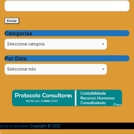
Categorias
Categorias
Por Data
Por
Data
Copyright © 2022
DOCES OU SALGADAS?