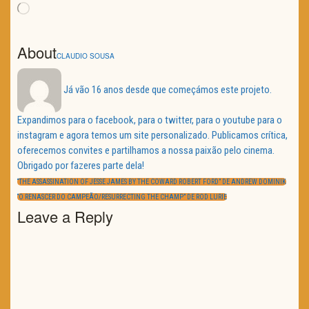
Loading…
About
CLAUDIO SOUSA
Já vão 16 anos desde que começámos este projeto.
Expandimos para o facebook, para o twitter, para o youtube para o
instagram e agora temos um site personalizado. Publicamos crítica,
oferecemos convites e partilhamos a nossa paixão pelo cinema.
Obrigado por fazeres parte dela!
Navegação
de
PREVIOUS
“THE ASSASSINATION OF JESSE JAMES BY THE COWARD ROBERT FORD” DE ANDREW DOMINIK
artigos
POST:
NEXT
“O RENASCER DO CAMPEÃO/RESURRECTING THE CHAMP” DE ROD LURIE
POST:
Leave a Reply