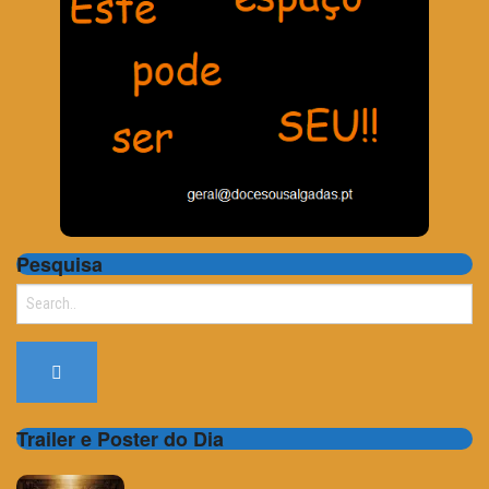
Pesquisa
Search
for:
Trailer e Poster do Dia