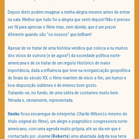
Depois disto podem imaginar a minha alegria mesmo antes de entrar
na sala. Melhor que tudo foi a alegria que senti depois! Não é preciso
ser fã para apreciar o filme mas, sem dúvida, que é um prazer
diferente quando são “os nossos” que brilham!
Apesar de se tratar de uma história verídica que coloca a nu muitos
dos vícios de outrora (e de agora?) da sociedade política norte-
americana e de se tratar de um registo Histórico de maior
importância, dada a influência que teve na reorganização geopolítica
de finais do século XX, o filme mantém de início a fim, um humor e
boa-disposição sublimes e de imenso bom gosto.
Tratando-se, no fundo, de uma sátira de costumes muito bem
filmada e, obviamente, representada.
Hanks
ficou encarregue de interpretar
Charlie Wilson
(o mesmo do
título original do filme), um alegre e pragmático congressista norte-
americano, com uma agenda muito própria, até ao dia em que é
contactado por
Joanne
(
Roberts
) uma abastada
lady
da sua terra