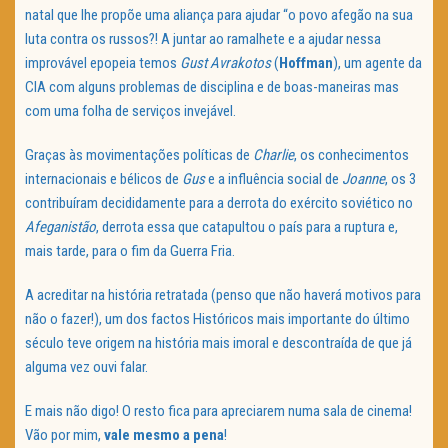
natal que lhe propõe uma aliança para ajudar “o povo afegão na sua
luta contra os russos?! A juntar ao ramalhete e a ajudar nessa
improvável epopeia temos
Gust Avrakotos
(
Hoffman
), um agente da
CIA com alguns problemas de disciplina e de boas-maneiras mas
com uma folha de serviços invejável.
Graças às movimentações políticas de
Charlie
, os conhecimentos
internacionais e bélicos de
Gus
e a influência social de
Joanne
, os 3
contribuíram decididamente para a derrota do exército soviético no
Afeganistão
, derrota essa que catapultou o país para a ruptura e,
mais tarde, para o fim da Guerra Fria.
A acreditar na história retratada (penso que não haverá motivos para
não o fazer!), um dos factos Históricos mais importante do último
século teve origem na história mais imoral e descontraída de que já
alguma vez ouvi falar.
E mais não digo! O resto fica para apreciarem numa sala de cinema!
Vão por mim,
vale mesmo a pena
!