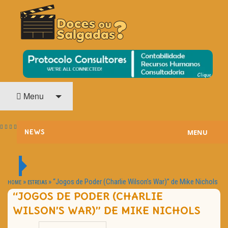
O Cinema? Uma Paixão!!
DOCES OU SALGADAS?
Menu
MENU
NEWS
ESTREIAS
PASSATEMPOS
»
»
“Jogos de Poder (Charlie Wilson’s War)” de Mike Nichols
HOME
ESTREIAS
“JOGOS DE PODER (CHARLIE
HOME CINEMA
WILSON’S WAR)” DE MIKE NICHOLS
NOTA PESSOAL