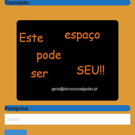
Translate:
Pesquisa
Search
for: