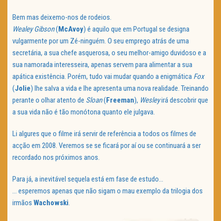
Bem mas deixemo-nos de rodeios.
Wealey Gibson
(
McAvoy
) é aquilo que em Portugal se designa
vulgarmente por um Zé-ninguém. O seu emprego atrás de uma
secretária, a sua chefe asquerosa, o seu melhor-amigo duvidoso e a
sua namorada interesseira, apenas servem para alimentar a sua
apática existência. Porém, tudo vai mudar quando a enigmática
Fox
(
Jolie
) lhe salva a vida e lhe apresenta uma nova realidade. Treinando
perante o olhar atento de
Sloan
(
Freeman
),
Wesley
irá descobrir que
a sua vida não é tão monótona quanto ele julgava.
Li algures que o filme irá servir de referência a todos os filmes de
acção em 2008. Veremos se se ficará por aí ou se continuará a ser
recordado nos próximos anos.
Para já, a inevitável sequela está em fase de estudo…
… esperemos apenas que não sigam o mau exemplo da trilogia dos
irmãos
Wachowski
.