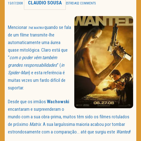
CLAUDIO SOUSA
15/07/2008
ESTREIAS
2 COMMENTS
TRAILER DO DIA
Política de Privacidade
Mencionar
quando se fala
THE MATRIX
de um filme transmite-lhe
automaticamente uma áurea
quase mitológica. Claro está que
“
com o poder vêm também
grandes responsabilidades
” (
in
Spider-Man
) e esta referência é
muitas vezes um fardo difícil de
suportar.
Desde que os irmãos
Wachowski
encantaram e surpreenderam o
mundo com a sua obra-prima, muitos têm sido os filmes rotulados
de próximo
Matrix
. A sua larguíssima maioria acabou por tombar
estrondosamente com a comparação… até que surgiu este
Wanted
!