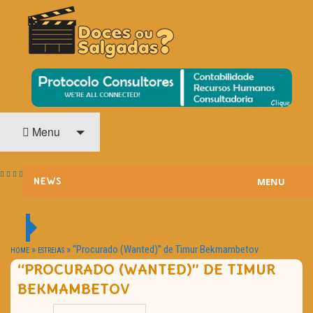
O Cinema? Uma Paixão!!
DOCES OU SALGADAS?
Menu
MENU
NEWS
ESTREIAS
PASSATEMPOS
»
»
“Procurado (Wanted)” de Timur Bekmambetov
HOME
ESTREIAS
“PROCURADO (WANTED)” DE TIMUR
HOME CINEMA
BEKMAMBETOV
NOTA PESSOAL