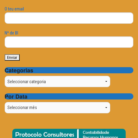
O teu email
Nº de BI
Categorias
Categorias
Por Data
Por
Data