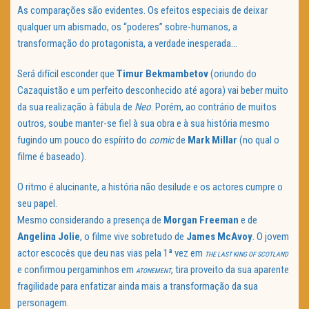
As comparações são evidentes. Os efeitos especiais de deixar
qualquer um abismado, os “poderes” sobre-humanos, a
transformação do protagonista, a verdade inesperada…
Será difícil esconder que
Timur Bekmambetov
(oriundo do
Cazaquistão e um perfeito desconhecido até agora) vai beber muito
da sua realização à fábula de
Neo
. Porém, ao contrário de muitos
outros, soube manter-se fiel à sua obra e à sua história mesmo
fugindo um pouco do espírito do
comic
de
Mark Millar
(no qual o
filme é baseado).
O ritmo é alucinante, a história não desilude e os actores cumpre o
seu papel.
Mesmo considerando a presença de
Morgan Freeman
e de
Angelina Jolie
, o filme vive sobretudo de
James
McAvoy
. O jovem
actor escocês que deu nas vias pela 1ª vez em
THE LAST KING OF SCOTLAND
e confirmou pergaminhos em
, tira proveito da sua aparente
ATONEMENT
fragilidade para enfatizar ainda mais a transformação da sua
personagem.