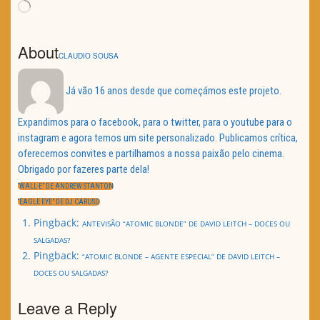
Loading…
About
CLAUDIO SOUSA
Já vão 16 anos desde que começámos este projeto.
Expandimos para o facebook, para o twitter, para o youtube para o
instagram e agora temos um site personalizado. Publicamos crítica,
oferecemos convites e partilhamos a nossa paixão pelo cinema.
Obrigado por fazeres parte dela!
Navegação
de
PREVIOUS
“WALL-E” DE ANDREW STANTON
artigos
POST:
NEXT
“EAGLE EYE” DE DJ CARUSO
POST:
Pingback:
ANTEVISÃO “ATOMIC BLONDE” DE DAVID LEITCH – DOCES OU
SALGADAS?
Pingback:
“ATOMIC BLONDE – AGENTE ESPECIAL” DE DAVID LEITCH –
DOCES OU SALGADAS?
Leave a Reply