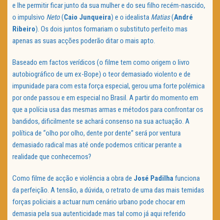
e lhe permitir ficar junto da sua mulher e do seu filho recém-nascido,
o impulsivo
Neto
(
Caio Junqueira
) e o idealista
Matias
(
André
Ribeiro
). Os dois juntos formariam o substituto perfeito mas
apenas as suas acções poderão ditar o mais apto.
Baseado em factos verídicos (o filme tem como origem o livro
autobiográfico de um ex-Bope) o teor demasiado violento e de
impunidade para com esta força especial, gerou uma forte polémica
por onde passou e em especial no Brasil. A partir do momento em
que a polícia usa das mesmas armas e métodos para confrontar os
bandidos, dificilmente se achará consenso na sua actuação. A
política de “olho por olho, dente por dente” será por ventura
demasiado radical mas até onde podemos criticar perante a
realidade que conhecemos?
Como filme de acção e violência a obra de
José Padilha
funciona
da perfeição. A tensão, a dúvida, o retrato de uma das mais temidas
forças policiais a actuar num cenário urbano pode chocar em
demasia pela sua autenticidade mas tal como já aqui referido