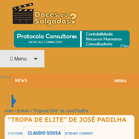
O Cinema? Uma Paixão!!
DOCES OU SALGADAS?
Menu
MENU
NEWS
ESTREIAS
PASSATEMPOS
»
»
“Tropa de Elite” de José Padilha
HOME
ESTREIAS
“TROPA DE ELITE” DE JOSÉ PADILHA
HOME CINEMA
CLAUDIO SOUSA
21/07/2008
ESTREIAS
1 COMMENT
NOTA PESSOAL