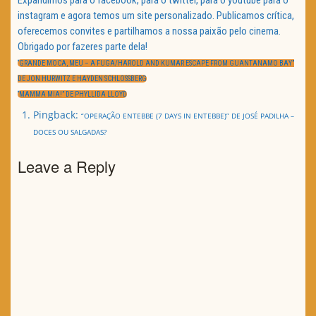
instagram e agora temos um site personalizado. Publicamos crítica,
oferecemos convites e partilhamos a nossa paixão pelo cinema.
Obrigado por fazeres parte dela!
Navegação
de
PREVIOUS
“GRANDE MOCA, MEU – A FUGA/HAROLD AND KUMAR ESCAPE FROM GUANTANAMO BAY”
artigos
POST:
DE JON HURWITZ E HAYDEN SCHLOSSBERG
NEXT
“MAMMA MIA!” DE PHYLLIDA LLOYD
POST:
Pingback:
“OPERAÇÃO ENTEBBE (7 DAYS IN ENTEBBE)” DE JOSÉ PADILHA –
DOCES OU SALGADAS?
Leave a Reply