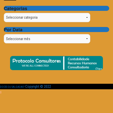
Categorias
Categorias
Por Data
Por
Data
Copyright © 2022
DOCES OU SALGADAS?