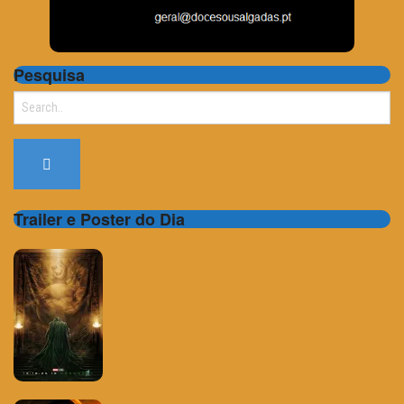
Pesquisa
Search
for:
Trailer e Poster do Dia