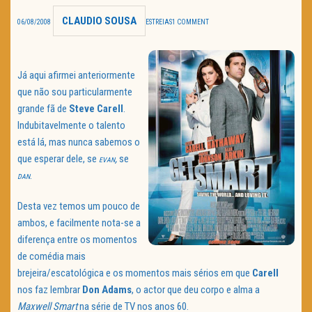
CLAUDIO SOUSA
TRAILER DO DIA
06/08/2008
ESTREIAS
1 COMMENT
Política de Privacidade
Já aqui afirmei anteriormente
que não sou particularmente
grande fã de
Steve Carell
.
Indubitavelmente o talento
está lá, mas nunca sabemos o
que esperar dele, se
,
se
EVAN
.
DAN
Desta vez temos um pouco de
ambos, e facilmente nota-se a
diferença entre os momentos
de comédia mais
brejeira/escatológica e os momentos mais sérios em que
Carell
nos faz lembrar
Don
Adams
, o actor que deu corpo e alma a
Maxwell Smart
na série de TV nos anos 60.