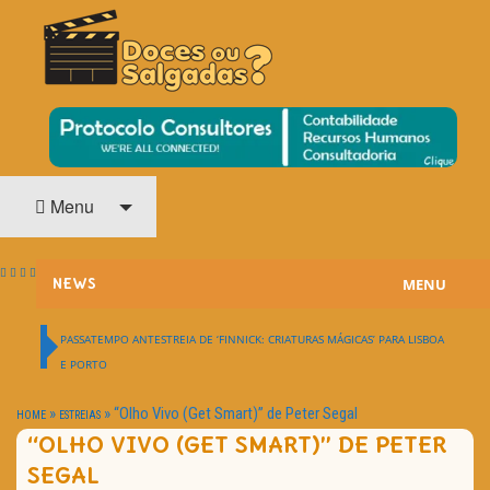
O Cinema? Uma Paixão!!
DOCES OU SALGADAS?
Menu
MENU
NEWS
ESTREIAS
PASSATEMPO ANTESTREIA DE ‘FINNICK: CRIATURAS MÁGICAS’ PARA LISBOA
E PORTO
PASSATEMPOS
»
»
“Olho Vivo (Get Smart)” de Peter Segal
HOME
ESTREIAS
HOME CINEMA
“OLHO VIVO (GET SMART)” DE PETER
SEGAL
NOTA PESSOAL