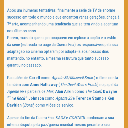
Após um inúmeras tentativas, finalmente a série de TV de enorme
sucesso em todo o mundo e que encantou várias gerações, chega à
7ª arte, acompanhando uma tendência que se tem vindo a acentuar
nos últimos anos.
Porém, mais do que se preocuparem em replicar a acção e o estilo
da série (estreada no auge da Guerra Fria) os responsáveis pela sua
adaptação ao cinema optaram por adaptá-la aos nossos dias
mantendo, no entanto, a mesma estrutura que tanto sucesso
garantiu no passado.
Para além de
Carell
como
Agente 86/Maxwell Smart
, o filme conta
também com
Anne Hathaway
(
The Devil Wears Prada
) no papel da
Agente 99
e parceira de
Max
,
Alan Arkin
como
The Chief
,
Dwayne
“Th
e Rock
” Johnson
como
Agente 23
e
Terence
Stamp
e
Ken
Davitian
(
Borat
) como vilões de serviço.
Apesar do fim da Guerra Fria,
KAOS
e
CONTROL
continuam a sua
intensa disputa pela paz/guerra mundial mesmo perante o seu