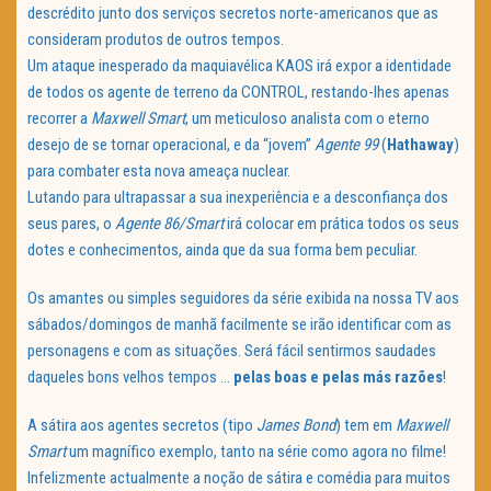
descrédito junto dos serviços secretos norte-americanos que as
consideram produtos de outros tempos.
Um ataque inesperado da maquiavélica KAOS irá expor a identidade
de todos os agente de terreno da CONTROL, restando-lhes apenas
recorrer a
Maxwell Smart
, um meticuloso analista com o eterno
desejo de se tornar operacional, e da “jovem”
Agente 99
(
Hathaway
)
para combater esta nova ameaça nuclear.
Lutando para ultrapassar a sua inexperiência e a desconfiança dos
seus pares, o
Agente 86/Smart
irá colocar em prática todos os seus
dotes e conhecimentos, ainda que da sua forma bem peculiar.
Os amantes ou simples seguidores da série exibida na nossa TV aos
sábados/domingos de manhã facilmente se irão identificar com as
personagens e com as situações. Será fácil sentirmos saudades
daqueles bons velhos tempos …
pelas boas e pelas más razões
!
A sátira aos agentes secretos (tipo
James Bond
) tem em
Maxwell
Smart
um magnífico exemplo, tanto na série como agora no filme!
Infelizmente actualmente a noção de sátira e comédia para muitos