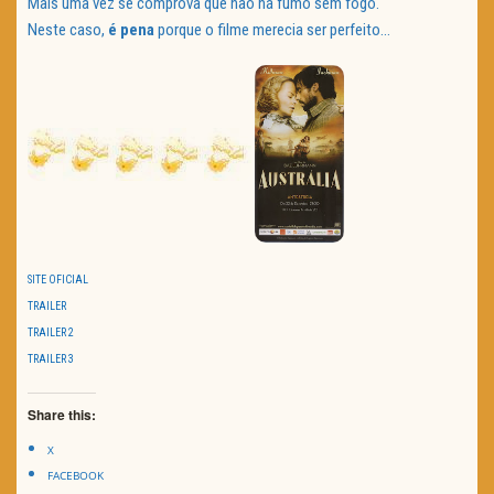
Mais uma vez se comprova que não há fumo sem fogo.
Neste caso,
é pena
porque o filme merecia ser perfeito…
SITE OFICIAL
TRAILER
TRAILER 2
TRAILER 3
Share this:
X
FACEBOOK