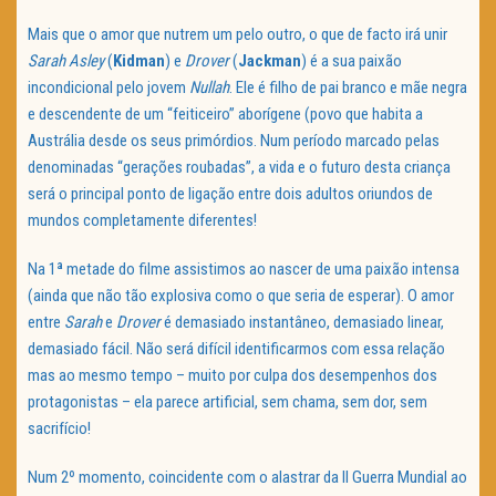
Mais que o amor que nutrem um pelo outro, o que de facto irá unir
Sarah Asley
(
Kidman
) e
Drover
(
Jackman
) é a sua paixão
incondicional pelo jovem
Nullah
. Ele é filho de pai branco e mãe negra
e descendente de um “feiticeiro” aborígene (povo que habita a
Austrália desde os seus primórdios. Num período marcado pelas
denominadas “gerações roubadas”, a vida e o futuro desta criança
será o principal ponto de ligação entre dois adultos oriundos de
mundos completamente diferentes!
Na 1ª metade do filme assistimos ao nascer de uma paixão intensa
(ainda que não tão explosiva como o que seria de esperar). O amor
entre
Sarah
e
Drover
é demasiado instantâneo, demasiado linear,
demasiado fácil. Não será difícil identificarmos com essa relação
mas ao mesmo tempo – muito por culpa dos desempenhos dos
protagonistas – ela parece artificial, sem chama, sem dor, sem
sacrifício!
Num 2º momento, coincidente com o alastrar da II Guerra Mundial ao