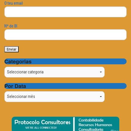
O teu email
Nº de BI
Categorias
Categorias
Por Data
Por
Data