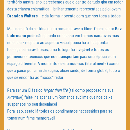
território australiano, percebemos que o centro de tudo gira em redor
desta criança enigmática – brilhantemente representada pelo jovem
Brandon Walters
– e da forma inocente com que nos toca a todos!
Mas nem só da história ou do romance vive o filme. O realizador
Baz
Luhrmann
pode não garantir consenso em termos narrativos mas
no que diz respeito ao aspecto visual pouca há a lhe apontar.
Paisagens maravilhosas, uma fotografia invejável e todos os
pormenores técnicos que nos transportam para uma época e um
espaço diferente! A momentos sentimos-nos (literalmente) como
que a pairar por cima da acção, observando, de forma global, tudo o
que se encontra ao “nosso” redor.
Para ser um Clássico
larger than life
(tal como proposto na sua
) falta-lhe apenas um Romance sublime que nos deixe
ANTEVISÃO
suspensos no seu desenlace!
Fora isso, estão lá todos os condimentos necessários para se
tornar num filme memorável!