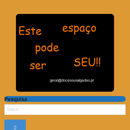
Pesquisa
Search
for: