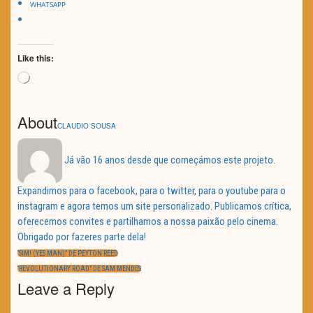
WHATSAPP
Like this:
Loading…
About
CLAUDIO SOUSA
Já vão 16 anos desde que começámos este projeto.
Expandimos para o facebook, para o twitter, para o youtube para o
instagram e agora temos um site personalizado. Publicamos crítica,
oferecemos convites e partilhamos a nossa paixão pelo cinema.
Obrigado por fazeres parte dela!
Navegação
de
PREVIOUS
“SIM! (YES MAN)” DE PEYTON REED
artigos
POST:
NEXT
“REVOLUTIONARY ROAD” DE SAM MENDES
POST:
Leave a Reply