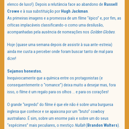
elenco de luxo!). Depois a relutância face ao abandono de
Russell
Crowe
e à sua substituição por
Hugh Jackman
.
As primeiras imagens e a promessa de um filme “épico” e, por fim, as
críticas implacáveis classificando-o como uma desilusão,
acompanhadas pela ausência de nomeações nos
Golden Globes
.
Hoje (quase uma semana depois de assistir à sua ante-estreia)
ainda me custa a perceber onde foram buscar tanto de mal para
dizer!
Sejamos honestos.
Inequivocamente que a química entre os protagonistas (e
consequentemente o “romance”) deixa muito a desejar mas, fora
isso, o filme é um regalo para os olhos … e para os corações!
O grande “segredo” do filme é que ele não é sobre uma burguesa
inglesa que conhece e se apaixona por um “bruto” cowboy
australiano. É sim, sobre um enorme país e sobre um do seus
“espécimes” mais peculiares, o mestiço
Nullah
(
Brandon Walters
).