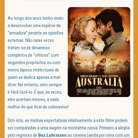
TRAILER DO DIA
Ao longo dos anos tenho vindo
Política de Privacidade
a desenvolver uma espécie de
“armadura” perante as opiniões
externas. Não raras vezes
tratam-se de devaneios
completos de “críticos” com
segundos propósitos ou com
meros lapsos intelectuais de
quem se dedica apenas a mal-
dizer. No entanto, nem sempre
é fácil fazê-lo. É que, às vezes,
eles acertam mesmo, e nada
melhor do que ficar de sobreaviso!
Dito isto, as minhas expectativas relativamente a este filme podem
ser comparadas a uma viagem na montanha-russa. Primeiro a alegria
pelo regresso de
Baz Luhrmann
ao cinema (ainda por cima com um