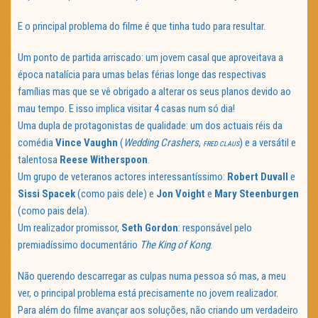
E o principal problema do filme é que tinha tudo para resultar.
Um ponto de partida arriscado: um jovem casal que aproveitava a
época natalícia para umas belas férias longe das respectivas
famílias mas que se vê obrigado a alterar os seus planos devido ao
mau tempo. E isso implica visitar 4 casas num só dia!
Uma dupla de protagonistas de qualidade: um dos actuais réis da
comédia
Vince Vaughn
(
Wedding Crashers
,
) e a versátil e
FRED CLAUS
talentosa
Reese Witherspoon
.
Um grupo de veteranos actores interessantíssimo:
Robert Duvall
e
Sissi Spacek
(como pais dele) e
Jon Voight
e
Mary Steenburgen
(como pais dela).
Um realizador promissor,
Seth Gordon
: responsável pelo
premiadíssimo documentário
The King of Kong
.
Não querendo descarregar as culpas numa pessoa só mas, a meu
ver, o principal problema está precisamente no jovem realizador.
Para além do filme avançar aos soluções, não criando um verdadeiro