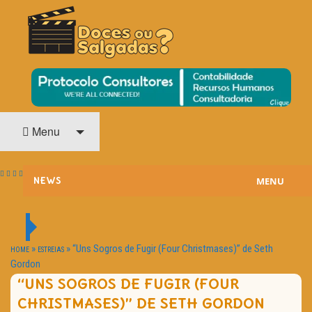
O Cinema? Uma Paixão!!
DOCES OU SALGADAS?
Menu
MENU
NEWS
ESTREIAS
PASSATEMPOS
»
»
“Uns Sogros de Fugir (Four Christmases)” de Seth
HOME
ESTREIAS
Gordon
HOME CINEMA
“UNS SOGROS DE FUGIR (FOUR
CHRISTMASES)” DE SETH GORDON
NOTA PESSOAL