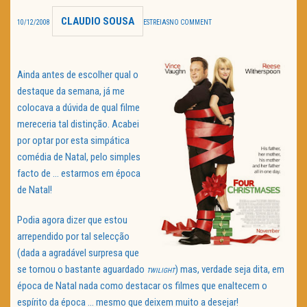
CLAUDIO SOUSA
TRAILER DO DIA
10/12/2008
ESTREIAS
NO COMMENT
Política de Privacidade
Ainda antes de escolher qual o
destaque da semana, já me
colocava a dúvida de qual filme
mereceria tal distinção. Acabei
por optar por esta simpática
comédia de Natal, pelo simples
facto de … estarmos em época
de Natal!
Podia agora dizer que estou
arrependido por tal selecção
(dada a agradável surpresa que
se tornou o bastante aguardado
) mas, verdade seja dita, em
TWILIGHT
época de Natal nada como destacar os filmes que enaltecem o
espírito da época … mesmo que deixem muito a desejar!