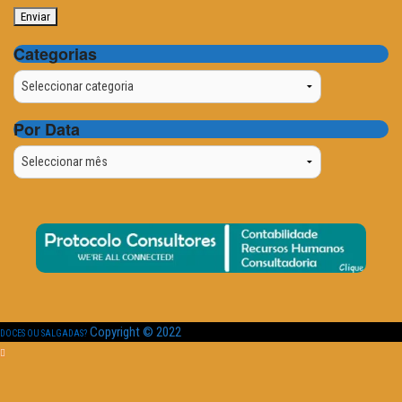
Categorias
Categorias
Por Data
Por
Data
Copyright © 2022
DOCES OU SALGADAS?