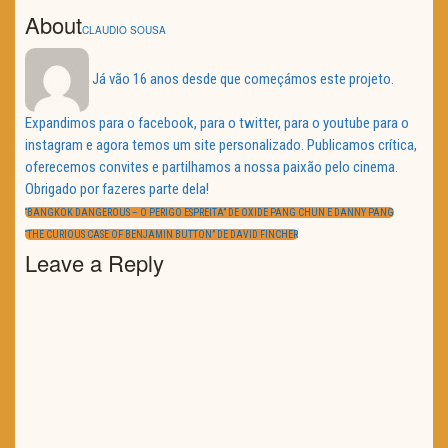
About
CLAUDIO SOUSA
Já vão 16 anos desde que começámos este projeto.
Expandimos para o facebook, para o twitter, para o youtube para o
instagram e agora temos um site personalizado. Publicamos crítica,
oferecemos convites e partilhamos a nossa paixão pelo cinema.
Obrigado por fazeres parte dela!
Navegação
de
PREVIOUS
“BANGKOK DANGEROUS – O PERIGO ESPREITA” DE OXIDE PANG CHUN E DANNY PANG
artigos
POST:
NEXT
“THE CURIOUS CASE OF BENJAMIN BUTTON” DE DAVID FINCHER
POST:
Leave a Reply