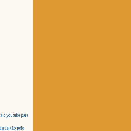
a o youtube para
sa paixão pelo