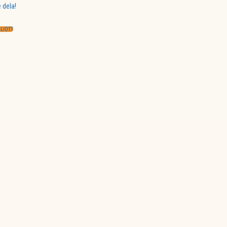
 dela!
LLIOTT