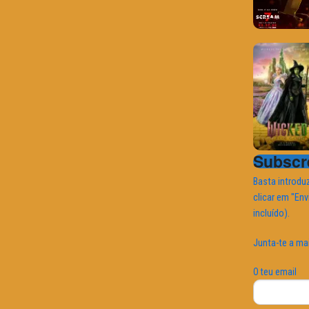
Subscre
Basta introduz
clicar em "Env
incluído).
Junta-te a ma
O teu email