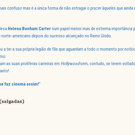
mais confuso mas é a única forma de não estragar o prazer àqueles que ainda 
glesa
Helena Bonham Carter
num papel menor mas de extrema importância p
do norte-americano depois do sucesso alcançado no Reino Unido.
 a ter a sua própria legião de fãs que aguardam a todo o momento por notíci
rso.
am as suas proliferas carreiras em
Hollywood
sem, contudo, se terem voltado
anto!
 se faz cinema assim!
“