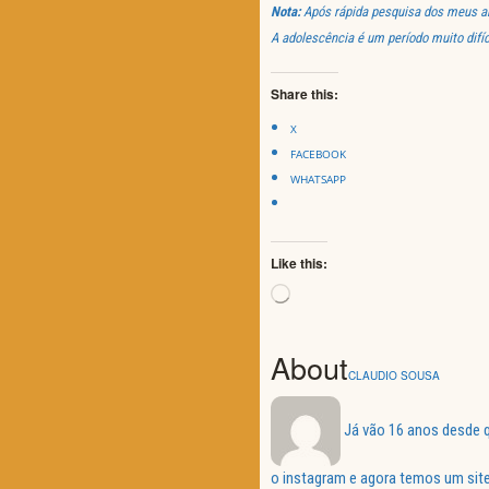
Nota:
Após rápida pesquisa dos meus arq
A adolescência é um período muito difíci
Share this:
X
FACEBOOK
WHATSAPP
Like this:
Loading…
About
CLAUDIO SOUSA
Já vão 16 anos desde q
o instagram e agora temos um site