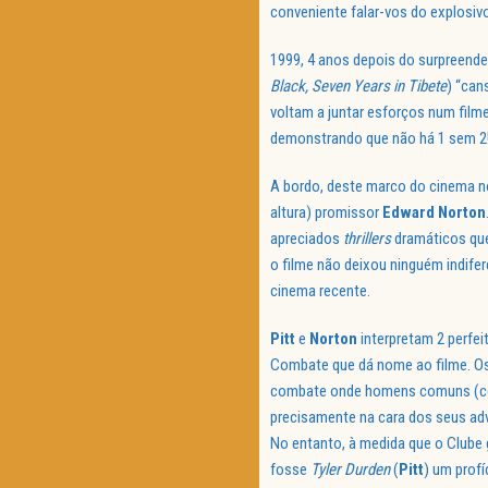
conveniente falar-vos do explosi
1999, 4 anos depois do surpreend
Black, Seven Years in Tibete
) “can
voltam a juntar esforços num filme
demonstrando que não há 1 sem 2
A bordo, deste marco do cinema no
altura) promissor
Edward
Norton
apreciados
thrillers
dramáticos que
o filme não deixou ninguém indif
cinema recente.
Pitt
e
Norton
interpretam 2 perfe
Combate que dá nome ao filme. Os
combate onde homens comuns (com
precisamente na cara dos seus adv
No entanto, à medida que o Clube
fosse
Tyler Durden
(
Pitt
) um prof