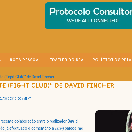
A
NOTA PESSOAL
TRAILER DO DIA
Política de Pri
e (Fight Club)” de David Fincher
E (FIGHT CLUB)” DE DAVID FINCHER
CLÁSSICOS
NO COMMENT
 recente colaboração entre o realizador
David
ndo já efectuado o comentário a
) parece-me
SE7EN