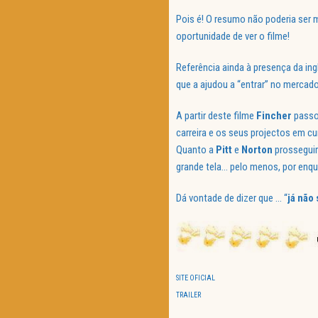
Pois é! O resumo não poderia ser 
oportunidade de ver o filme!
Referência ainda à presença da in
que a ajudou a “entrar” no merca
A partir deste filme
Fincher
passou
carreira e os seus projectos em cu
Quanto a
Pitt
e
Norton
prosseguir
grande tela… pelo menos, por enqu
Dá vontade de dizer que … “
já não
SITE OFICIAL
TRAILER