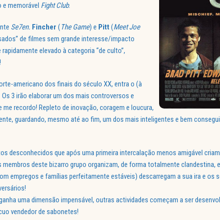
vo e memorável
Fight Club
.
ente
Se7en.
Fincher
(
The Game
) e
Pitt
(
Meet Joe
sados” de filmes sem grande interesse/impacto
 rapidamente elevado à categoria “de culto”,
!
rte-americano dos finais do século XX, entra o (à
. Os 3 irão elaborar um dos mais controversos e
 me recordo! Repleto de inovação, coragem e loucura,
erente, guardando, mesmo até ao fim, um dos mais inteligentes e bem conseg
itos desconhecidos que após uma primeira intercalação menos amigável criam
 membros deste bizarro grupo organizam, de forma totalmente clandestina, 
 empregos e famílias perfeitamente estáveis) descarregam a sua ira e os 
ersários!
 ganha uma dimensão impensável, outras actividades começam a ser desenvol
ícuo vendedor de sabonetes!