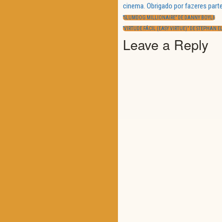
Navegação
cinema. Obrigado por fazeres parte
de
PREVIOUS
artigos
“SLUMDOG MILLIONAIRE” DE DANNY BOYLE
POST:
NEXT
“VIRTUDE FÁCIL (EASY VIRTUE)” DE STEPHAN E
POST:
Leave a Reply