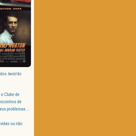
uidos
twist
do
 o Clube de
encontros de
seus problemas …
vidas ou não