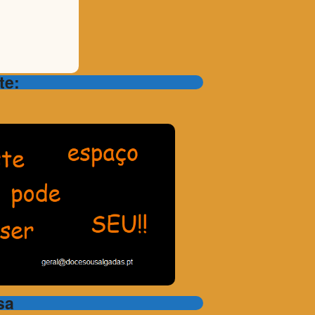
te:
sa