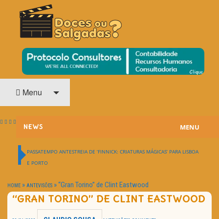
O Cinema? Uma Paixão!!
DOCES OU SALGADAS?
Menu
MENU
NEWS
ESTREIAS
PASSATEMPO ANTESTREIA DE ‘FINNICK: CRIATURAS MÁGICAS’ PARA LISBOA
E PORTO
PASSATEMPOS
»
»
“Gran Torino” de Clint Eastwood
HOME
ANTEVISÕES
HOME CINEMA
“GRAN TORINO” DE CLINT EASTWOOD
NOTA PESSOAL