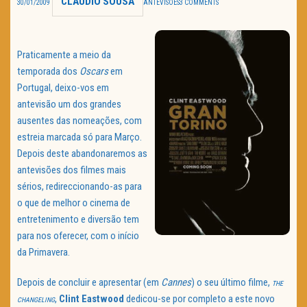
CLAUDIO SOUSA
30/01/2009
ANTEVISÕES
3 COMMENTS
TRAILER DO DIA
Política de Privacidade
Praticamente a meio da
temporada dos
Oscars
em
Portugal, deixo-vos em
antevisão um dos grandes
ausentes das nomeações, com
estreia marcada só para Março.
Depois deste abandonaremos as
antevisões dos filmes mais
sérios, redireccionando-as para
o que de melhor o cinema de
entretenimento e diversão tem
para nos oferecer, com o início
da Primavera.
Depois de concluir e apresentar (em
Cannes
) o seu último filme,
THE
,
Clint Eastwood
dedicou-se por completo a este novo
CHANGELING