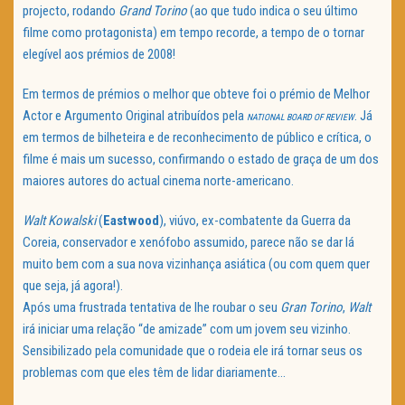
projecto, rodando
Grand Torino
(ao que tudo indica o seu último
filme como protagonista) em tempo recorde, a tempo de o tornar
elegível aos prémios de 2008!
Em termos de prémios o melhor que obteve foi o prémio de Melhor
Actor e Argumento Original atribuídos pela
. Já
NATIONAL BOARD OF REVIEW
em termos de bilheteira e de reconhecimento de público e crítica, o
filme é mais um sucesso, confirmando o estado de graça de um dos
maiores autores do actual cinema norte-americano.
Walt Kowalski
(
Eastwood
), viúvo, ex-combatente da Guerra da
Coreia, conservador e xenófobo assumido, parece não se dar lá
muito bem com a sua nova vizinhança asiática (ou com quem quer
que seja, já agora!).
Após uma frustrada tentativa de lhe roubar o seu
Gran Torino
,
Walt
irá iniciar uma relação “de amizade” com um jovem seu vizinho.
Sensibilizado pela comunidade que o rodeia ele irá tornar seus os
problemas com que eles têm de lidar diariamente…