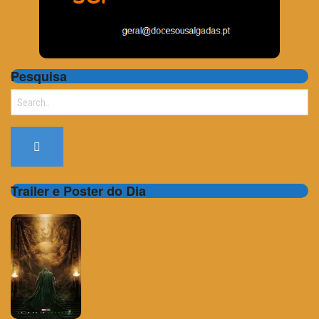
Pesquisa
Search
for:
Trailer e Poster do Dia