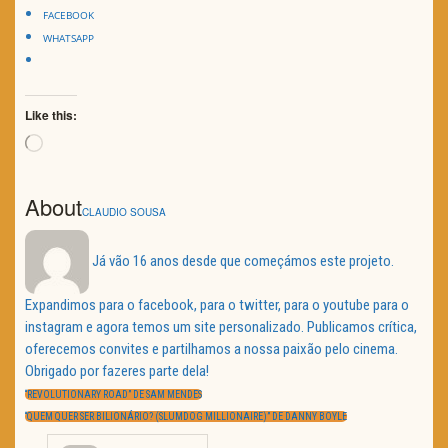
FACEBOOK
WHATSAPP
Like this:
Loading…
About
CLAUDIO SOUSA
Já vão 16 anos desde que começámos este projeto.
Expandimos para o facebook, para o twitter, para o youtube para o
instagram e agora temos um site personalizado. Publicamos crítica,
oferecemos convites e partilhamos a nossa paixão pelo cinema.
Obrigado por fazeres parte dela!
Navegação
de
PREVIOUS
“REVOLUTIONARY ROAD” DE SAM MENDES
artigos
POST:
NEXT
“QUEM QUER SER BILIONÁRIO? (SLUMDOG MILLIONAIRE)” DE DANNY BOYLE
POST: