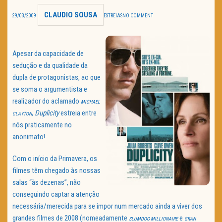
CLAUDIO SOUSA
TRAILER DO DIA
29/03/2009
ESTREIAS
NO COMMENT
Política de Privacidade
Apesar da capacidade de
sedução e da qualidade da
dupla de protagonistas, ao que
se soma o argumentista e
realizador do aclamado
MICHAEL
,
Duplicity
estreia entre
CLAYTON
nós praticamente no
anonimato!
Com o início da Primavera, os
filmes têm chegado às nossas
salas “às dezenas”, não
conseguindo captar a atenção
necessária/merecida para se impor num mercado ainda a viver dos
grandes filmes de 2008 (nomeadamente
e
SLUMDOG
MILLIONAIRE
GRAN