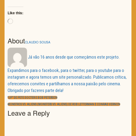
Like this:
Loading…
About
CLAUDIO SOUSA
Já vão 16 anos desde que começámos este projeto.
Expandimos para o facebook, para o twitter, para o youtube para o
instagram e agora temos um site personalizado. Publicamos crítica,
oferecemos convites e partilhamos a nossa paixão pelo cinema.
Obrigado por fazeres parte dela!
Navegação
de
PREVIOUS
“UP” DE PETE DOCTER E BOB PETERSON
artigos
POST:
NEXT
MONSTROS VS. ALIENS (MONSTERS VS. ALIENS) DE ROB LETTERMAN E CONRAD VERNON
POST:
Leave a Reply