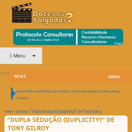
O Cinema? Uma Paixão!!
DOCES OU SALGADAS?
Menu
MENU
NEWS
ESTREIAS
PASSATEMPO ANTESTREIA DE ‘FINNICK: CRIATURAS MÁGICAS’ PARA LISBOA
E PORTO
PASSATEMPOS
»
»
“Dupla Sedução (Duplicity)” de Tony Gilroy
HOME
ESTREIAS
HOME CINEMA
“DUPLA SEDUÇÃO (DUPLICITY)” DE
TONY GILROY
NOTA PESSOAL