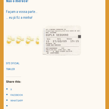
Não o merece
!
Façam a vossa parte…
… eu já fiz a minha!
SITE OFICIAL
TRAILER
Share this:
X
FACEBOOK
WHATSAPP