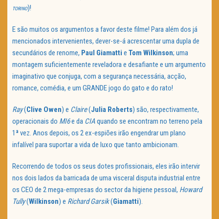
)!
TORINO
E são muitos os argumentos a favor deste filme! Para além dos já
mencionados intervenientes, dever-se-á acrescentar uma dupla de
secundários de renome,
Paul Giamatti
e
Tom Wilkinson
; uma
montagem suficientemente reveladora e desafiante e um argumento
imaginativo que conjuga, com a segurança necessária, acção,
romance, comédia, e um GRANDE jogo do gato e do rato!
Ray
(
Clive Owen
) e
Claire
(
Julia Roberts
) são, respectivamente,
operacionais do
MI6
e da
CIA
quando se encontram no terreno pela
1ª vez. Anos depois, os 2 ex-espiões irão engendrar um plano
infalível para suportar a vida de luxo que tanto ambicionam.
Recorrendo de todos os seus dotes profissionais, eles irão intervir
nos dois lados da barricada de uma visceral disputa industrial entre
os CEO de 2 mega-empresas do sector da higiene pessoal,
Howard
Tully
(
Wilkinson
) e
Richard Garsik
(
Giamatti
).