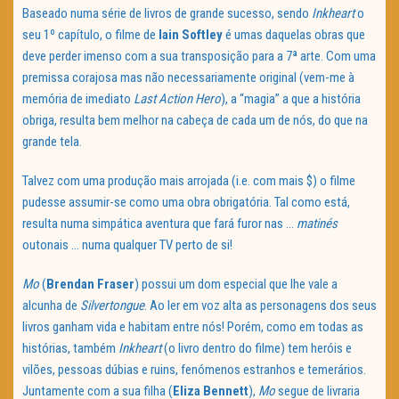
Baseado numa série de livros de grande sucesso, sendo
Inkheart
o
seu 1º capítulo, o filme de
Iain Softley
é umas daquelas obras que
deve perder imenso com a sua transposição para a 7ª arte. Com uma
premissa corajosa mas não necessariamente original (vem-me à
memória de imediato
Last Action Hero
), a “magia” a que a história
obriga, resulta bem melhor na cabeça de cada um de nós, do que na
grande tela.
Talvez com uma produção mais arrojada (i.e. com mais $) o filme
pudesse assumir-se como uma obra obrigatória. Tal como está,
resulta numa simpática aventura que fará furor nas …
matinés
outonais … numa qualquer TV perto de si!
Mo
(
Brendan Fraser
) possui um dom especial que lhe vale a
alcunha de
Silvertongue
. Ao ler em voz alta as personagens dos seus
livros ganham vida e habitam entre nós! Porém, como em todas as
histórias, também
Inkheart
(o livro dentro do filme) tem heróis e
vilões, pessoas dúbias e ruins, fenómenos estranhos e temerários.
Juntamente com a sua filha (
Eliza Bennett
),
Mo
segue de livraria