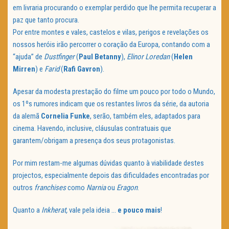
em livraria procurando o exemplar perdido que lhe permita recuperar a
paz que tanto procura.
Por entre montes e vales, castelos e vilas, perigos e revelações os
nossos heróis irão percorrer o coração da Europa, contando com a
“ajuda” de
Dustfinger
(
Paul Betanny
),
Elinor Loredan
(
Helen
Mirren
) e
Farid
(
Rafi Gavron
).
Apesar da modesta prestação do filme um pouco por todo o Mundo,
os 1ºs rumores indicam que os restantes livros da série, da autoria
da alemã
Cornelia Funke
, serão, também eles, adaptados para
cinema. Havendo, inclusive, cláusulas contratuais que
garantem/obrigam a presença dos seus protagonistas.
Por mim restam-me algumas dúvidas quanto à viabilidade destes
projectos, especialmente depois das dificuldades encontradas por
outros
franchises
como
Narnia
ou
Eragon
.
Quanto a
Inkherat,
vale pela ideia …
e pouco mais
!