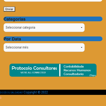
Categorias
Categorias
Por Data
Por
Data
Copyright © 2022
DOCES OU SALGADAS?