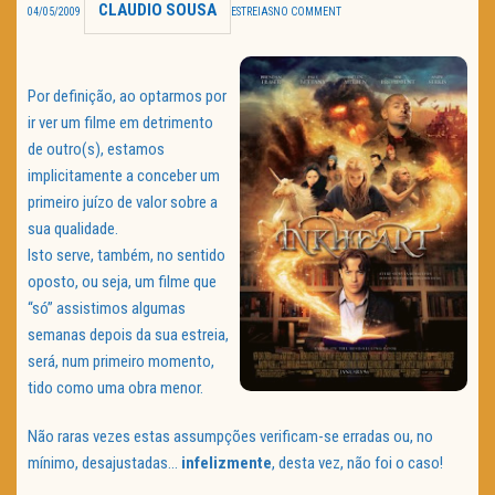
CLAUDIO SOUSA
04/05/2009
ESTREIAS
NO COMMENT
TRAILER DO DIA
Política de Privacidade
Por definição, ao optarmos por
ir ver um filme em detrimento
de outro(s), estamos
implicitamente a conceber um
primeiro juízo de valor sobre a
sua qualidade.
Isto serve, também, no sentido
oposto, ou seja, um filme que
“só” assistimos algumas
semanas depois da sua estreia,
será, num primeiro momento,
tido como uma obra menor.
Não raras vezes estas assumpções verificam-se erradas ou, no
mínimo, desajustadas…
infelizmente
, desta vez, não foi o caso!