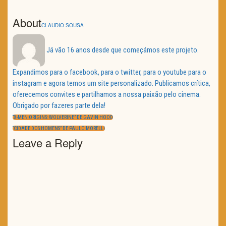
About
CLAUDIO SOUSA
Já vão 16 anos desde que começámos este projeto.
Expandimos para o facebook, para o twitter, para o youtube para o
instagram e agora temos um site personalizado. Publicamos crítica,
oferecemos convites e partilhamos a nossa paixão pelo cinema.
Obrigado por fazeres parte dela!
Navegação
de
PREVIOUS
“X-MEN ORIGINS: WOLVERINE” DE GAVIN HOOD
artigos
POST:
NEXT
“CIDADE DOS HOMENS” DE PAULO MORELLI
POST:
Leave a Reply