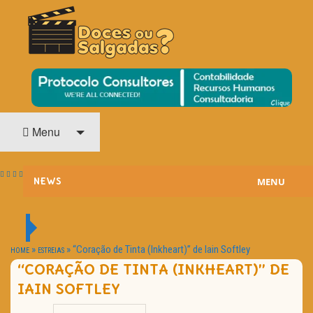
O Cinema? Uma Paixão!!
DOCES OU SALGADAS?
Menu
MENU
NEWS
ESTREIAS
PASSATEMPOS
»
»
“Coração de Tinta (Inkheart)” de Iain Softley
HOME
ESTREIAS
“CORAÇÃO DE TINTA (INKHEART)” DE
HOME CINEMA
IAIN SOFTLEY
NOTA PESSOAL