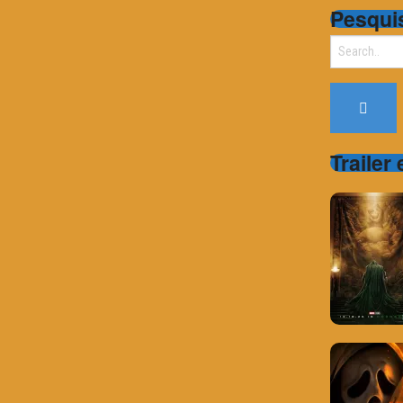
Pesqui
Search
for:
Trailer