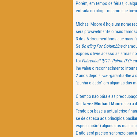
Porém, em tempo de férias, qualqu
entrada no blog… mesmo que brev
Michael Moore é hoje um nome re
será provavelmente o mais famoso
3 dos 5 documentários que mais fa
Se
Bowling For Columbine
chamou 
expões o livre acesso às armas no
foi
Fahrenheit 9/11
(
Palme D’Or
e
lhe valeu o reconhecimento interna
2 anos depois
garantia-lhe a
SICKO
“punha o dedo” em algumas das ma
O tempo não pára e as preocupaçõ
Desta vez
Michael Moore
deixa d
Tendo por base a actual crise fina
se de cabeça aos princípios basil
especulação!) alguns dos mais inc
E não será preciso ser bruxo para 