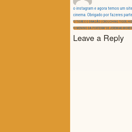
o instagram e agora temos um site
Navegação
cinema. Obrigado por fazeres parte
de
PREVIOUS
artigos
“O TIGRE E O DRAGÃO (CROUCHING TIGER, HI
POST:
NEXT
“O MENINO DA PORTEIRA” DE JEREMIAS MOREI
POST:
Leave a Reply