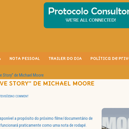
A
NOTA PESSOAL
TRAILER DO DIA
Política de Pri
ve Story” de Michael Moore
OVE STORY” DE MICHAEL MOORE
EVISÕES
NO COMMENT
sponível a propósito do próximo filme/documentário de
o funcionará praticamente como uma nota de rodapé.