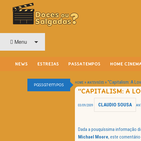
O Cinema? Uma Paixão!!
DOCES OU SALGADAS?
Menu
NEWS
ESTREIAS
PASSATEMPOS
HOME CINEM
»
»
“Capitalism: A Lo
HOME
ANTEVISÕES
Passatempos
“CAPITALISM: A L
CLAUDIO SOUSA
03/09/2009
ANT
Dada a pouquíssima informação di
Michael Moore
, este comentári