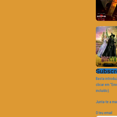
Subscre
Basta introduz
clicar em "Env
incluído).
Junta-te a ma
O teu email