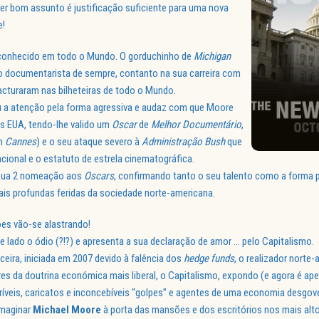
er bom assunto é justificação suficiente para uma nova
e!
conhecido em todo o Mundo. O gorduchinho de
Michigan
 documentarista de sempre, contanto na sua carreira com
cturaram nas bilheteiras de todo o Mundo.
a atenção pela forma agressiva e audaz com que Moore
s EUA, tendo-lhe valido um
Oscar
de
Melhor Documentário
,
m
Cannes
) e o seu ataque severo à
Administração Bush
que
cional e o estatuto de estrela cinematográfica.
 sua 2 nomeação aos
Oscars
, confirmando tanto o seu talento como a forma 
is profundas feridas da sociedade norte-americana.
es vão-se alastrando!
e lado o ódio (?!?) e apresenta a sua declaração de amor … pelo Capitalismo.
nceira, iniciada em 2007 devido à falência dos
hedge funds
, o realizador norte-
ares da doutrina económica mais liberal, o Capitalismo, expondo (e agora é ap
ríveis, caricatos e inconcebíveis “golpes” e agentes de uma economia desgov
imaginar
Michael Moore
à porta das mansões e dos escritórios nos mais alt