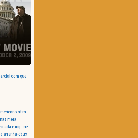
parcial com que
americano atira-
enas mera
ernada e impune.
os arranha-céus