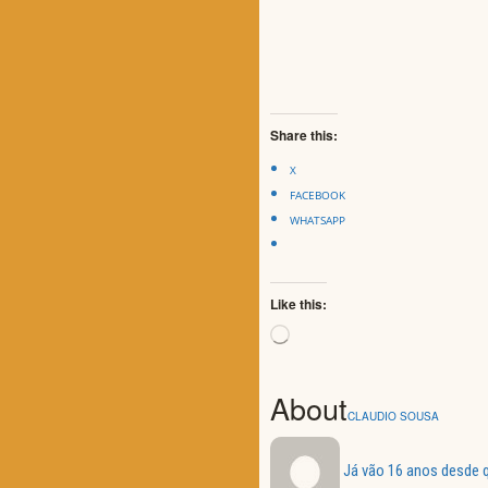
Share this:
X
FACEBOOK
WHATSAPP
Like this:
Loading…
About
CLAUDIO SOUSA
Já vão 16 anos desde q