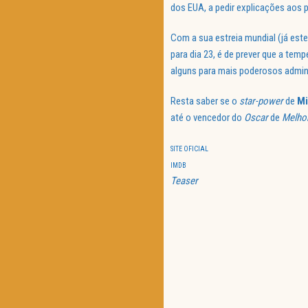
dos EUA, a pedir explicações aos 
Com a sua estreia mundial (já es
para dia 23, é de prever que a tem
alguns para mais poderosos admin
Resta saber se o
star-power
de
Mi
até o vencedor do
Oscar
de
Melho
SITE OFICIAL
IMDB
Teaser