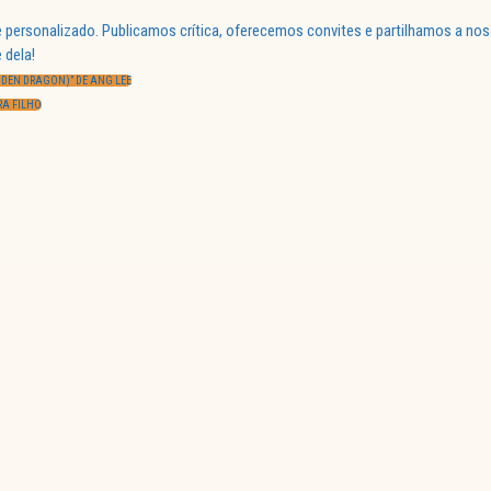
 personalizado. Publicamos crítica, oferecemos convites e partilhamos a nos
 dela!
DDEN DRAGON)” DE ANG LEE
RA FILHO