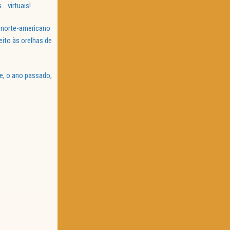
… virtuais!
 norte-americano
eito às orelhas de
de, o ano passado,