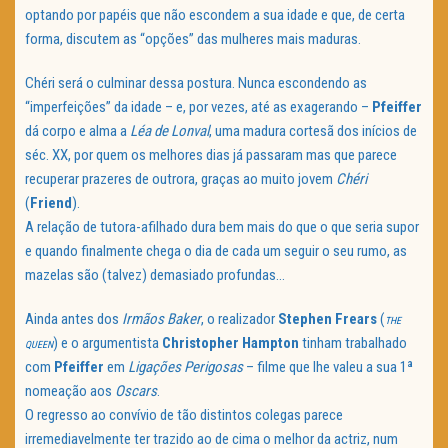
optando por papéis que não escondem a sua idade e que, de certa
forma, discutem as “opções” das mulheres mais maduras.
Chéri será o culminar dessa postura. Nunca escondendo as
“imperfeições” da idade – e, por vezes, até as exagerando –
Pfeiffer
dá corpo e alma a
Léa de Lonval
, uma madura cortesã dos inícios de
séc. XX, por quem os melhores dias já passaram mas que parece
recuperar prazeres de outrora, graças ao muito jovem
Chéri
(
Friend
).
A relação de tutora-afilhado dura bem mais do que o que seria supor
e quando finalmente chega o dia de cada um seguir o seu rumo, as
mazelas são (talvez) demasiado profundas…
Ainda antes dos
Irmãos Baker
, o realizador
Stephen Frears
(
THE
) e o argumentista
Christopher Hampton
tinham trabalhado
QUEEN
com
Pfeiffer
em
Ligações Perigosas
– filme que lhe valeu a sua 1ª
nomeação aos
Oscars
.
O regresso ao convívio de tão distintos colegas parece
irremediavelmente ter trazido ao de cima o melhor da actriz, num