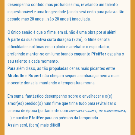
desempenho contido mas profundíssimo, revelando um talento
inquestionável e uma longevidade (ainda será cedo para palavra tão
pesado mas 20 anos …são 20 anos!) imaculada.
O único senão é que o filme, em si, não é uma obra por aí além!
À parte da sua relativa curta duração (90m), o filme denota
dificuldades notórias em explodir e arrebatar o espectador,
preferindo manter-se em lume brando enquanto
Pfeiffer
espalha o
seu talento a cada momento.
Para além disso, as tão propaladas cenas mais picantes entre
Michelle
e
Rupert
não chegam sequer a embaraçar nem a mais
inocente donzela, mantendo a temperatura morna.
Em suma, fantástico desempenho sobre o envelhecer e o(s)
amor(es) perdido(s) num filme que tinha tudo para revitalizar o
cinema de época (juntamente com
,
,
COCO AVANT CHANEL
THE YOUNG VICTORIA
…) e auxiliar
Pfeiffer
para os prémios da temporada.
Assim será, (bem) mais difícil!