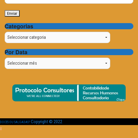
Categorias
Categorias
Por Data
Por
Data
Copyright © 2022
DOCES OU SALGADAS?