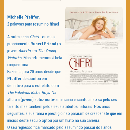
TRAILER DO DIA
Michelle Pfeiffer
.
Política de Privacidade
2 palavras para resumir o filme!
A outra seria
Chéri
… ou mais
propriamente
Rupert Friend
(o
jovem
Alberto
em
The Young
Victoria
). Mas retornemos à bela
cinquentona.
Fazem agora 20 anos desde que
Pfeiffer
despontou em
definitivo para o estrelato com
The Fabulous Baker Boys
. Na
altura a (jovem) actriz norte-americana encantou não só pelo seu
talento mas também pelos seus atributos naturais. Nos anos
seguintes, a sua fama e prestígio não pararam de crescer até que em
inícios deste século optou por um hiato na sua carreira.
O seu regresso fica marcado pelo assumir do passar dos anos,