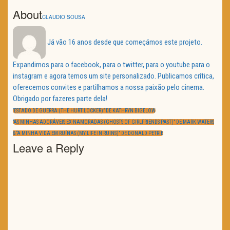
About
CLAUDIO SOUSA
Já vão 16 anos desde que começámos este projeto.
Expandimos para o facebook, para o twitter, para o youtube para o
instagram e agora temos um site personalizado. Publicamos crítica,
oferecemos convites e partilhamos a nossa paixão pelo cinema.
Obrigado por fazeres parte dela!
Navegação
de
PREVIOUS
“ESTADO DE GUERRA (THE HURT LOCKER)” DE KATHRYN BIGELOW
artigos
POST:
NEXT
“AS MINHAS ADORÁVEIS EX-NAMORADAS (GHOSTS OF GIRLFRIENDS PAST)” DE MARK WATERS
POST:
& “A MINHA VIDA EM RUÍNAS (MY LIFE IN RUINS)” DE DONALD PETRIE
Leave a Reply