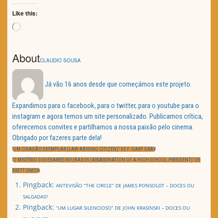
Like this:
Loading…
About
CLAUDIO SOUSA
Já vão 16 anos desde que começámos este projeto.
Expandimos para o facebook, para o twitter, para o youtube para o
instagram e agora temos um site personalizado. Publicamos crítica,
oferecemos convites e partilhamos a nossa paixão pelo cinema.
Obrigado por fazeres parte dela!
Navegação
de
PREVIOUS
“UM CIDADÃO EXEMPLAR (LAW ABIDING CITIZEN)” DE F. GARY GRAY
artigos
POST:
NEXT
“O MISTÉRIO DOS EXAMES ROUBADOS (ASSASSINATION OF A HIGH SCHOOL PRESIDENT)” DE
POST:
BRETT SIMON
Pingback:
ANTEVISÃO “THE CIRCLE” DE JAMES PONSOLDT – DOCES OU
SALGADAS?
Pingback:
“UM LUGAR SILENCIOSO” DE JOHN KRASINSKI – DOCES OU