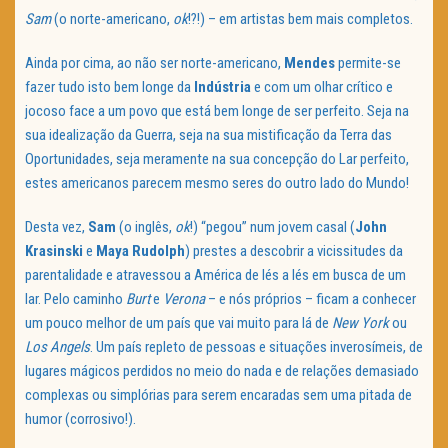
Sam
(o norte-americano,
ok
!?!) – em artistas bem mais completos.
Ainda por cima, ao não ser norte-americano,
Mendes
permite-se
fazer tudo isto bem longe da
Indústria
e com um olhar crítico e
jocoso face a um povo que está bem longe de ser perfeito. Seja na
sua idealização da Guerra, seja na sua mistificação da Terra das
Oportunidades, seja meramente na sua concepção do Lar perfeito,
estes americanos parecem mesmo seres do outro lado do Mundo!
Desta vez,
Sam
(o inglês,
ok
!) “pegou” num jovem casal (
John
Krasinski
e
Maya Rudolph
) prestes a descobrir a vicissitudes da
parentalidade e atravessou a América de lés a lés em busca de um
lar. Pelo caminho
Burt
e
Verona
– e nós próprios – ficam a conhecer
um pouco melhor de um país que vai muito para lá de
New York
ou
Los Angels
. Um país repleto de pessoas e situações inverosímeis, de
lugares mágicos perdidos no meio do nada e de relações demasiado
complexas ou simplórias para serem encaradas sem uma pitada de
humor (corrosivo!).