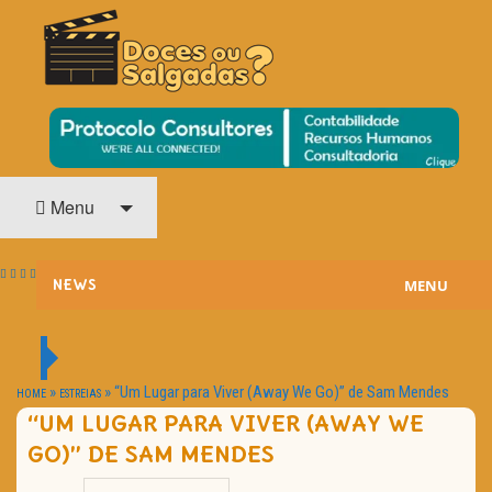
O Cinema? Uma Paixão!!
DOCES OU SALGADAS?
Menu
MENU
NEWS
ESTREIAS
PASSATEMPOS
»
»
“Um Lugar para Viver (Away We Go)” de Sam Mendes
HOME
ESTREIAS
“UM LUGAR PARA VIVER (AWAY WE
HOME CINEMA
GO)” DE SAM MENDES
NOTA PESSOAL