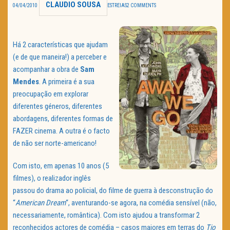
CLAUDIO SOUSA
04/04/2010
ESTREIAS
2 COMMENTS
TRAILER DO DIA
Política de Privacidade
Há 2 características que ajudam
(e de que maneira!) a perceber e
acompanhar a obra de
Sam
Mendes
. A primeira é a sua
preocupação em explorar
diferentes géneros, diferentes
abordagens, diferentes formas de
FAZER cinema. A outra é o facto
de não ser norte-americano!
Com isto, em apenas 10 anos (5
filmes), o realizador inglês
passou do drama ao policial, do filme de guerra à desconstrução do
“
American Dream
“, aventurando-se agora, na comédia sensível (não,
necessariamente, romântica). Com isto ajudou a transformar 2
reconhecidos actores de comédia – casos maiores em terras do
Tio