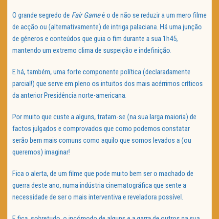
O grande segredo de
Fair Game
é o de não se reduzir a um mero filme
de acção ou (alternativamente) de intriga palaciana. Há uma junção
de géneros e conteúdos que guia o fim durante a sua 1h45,
mantendo um extremo clima de suspeição e indefinição.
E há, também, uma forte componente política (declaradamente
parcial!) que serve em pleno os intuitos dos mais acérrimos críticos
da anterior Presidência norte-americana.
Por muito que custe a alguns, tratam-se (na sua larga maioria) de
factos julgados e comprovados que como podemos constatar
serão bem mais comuns como aquilo que somos levados a (ou
queremos) imaginar!
Fica o alerta, de um filme que pode muito bem ser o machado de
guerra deste ano, numa indústria cinematográfica que sente a
necessidade de ser o mais interventiva e reveladora possível.
E fica, sobretudo, o incómodo de alguns e a garra de outros na sua