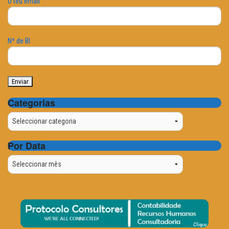
O teu email
Nº de BI
Categorias
Categorias
Por Data
Por
Data