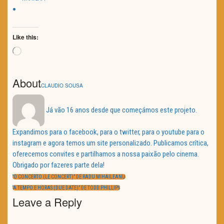
Like this:
Loading…
About
CLAUDIO SOUSA
Já vão 16 anos desde que começámos este projeto.
Expandimos para o facebook, para o twitter, para o youtube para o
instagram e agora temos um site personalizado. Publicamos crítica,
oferecemos convites e partilhamos a nossa paixão pelo cinema.
Obrigado por fazeres parte dela!
Navegação
de
PREVIOUS
“O CONCERTO (LE CONCERT)” DE RADU MIHAILEANU
artigos
POST:
NEXT
“A TEMPO E HORAS (DUE DATE)” DE TODD PHILLIPS
POST:
Leave a Reply