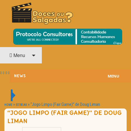
O Cinema? Uma Paixão!!
DOCES OU SALGADAS?
Menu
MENU
NEWS
ESTREIAS
PASSATEMPOS
»
»
“Jogo Limpo (Fair Game)” de Doug Liman
HOME
ESTREIAS
“JOGO LIMPO (FAIR GAME)” DE DOUG
HOME CINEMA
LIMAN
NOTA PESSOAL