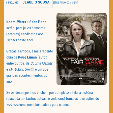
CLAUDIO SOUSA
04/12/2010
ESTREIAS
NO COMMENT
TRAILER DO DIA
Política de Privacidade
Naomi Watts
e
Sean Penn
serão, para já, os primeiros
(actores) candidatos aos
Oscars
deste ano!
Graças a ambos, a mais recente
obra de
Doug Liman
(autor,
entre outros, de
Bourne Identity
e
Mr. & Mrs. Smith
) é um dos
grandes acontecimentos do
ano.
Se os desempenhos enchem por completo a tela, a história
(baseada em factos actuais e verídicos) torna as revelações do
numa mera brincadeira para crianças…
WIKILEAKS