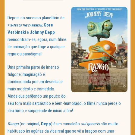
TRAILER DO DIA
Depois do sucesso planetário de
Política de Privacidade
,
Gore
PIRATES OF THE CARIBBEAN
Verbinski
e
Johnny Depp
reencontram-se, agora, num filme
de animação que foge a qualquer
regra ou paradigma!
Uma primeira parte de imenso
fulgor e imaginação é
condicionada por um desenlace
mais modesto e comedido.
Ainda que perdendo um pouco do
seu tom mais sarcástico e bem-humorado, o filme nunca perde o
seu rumo e surpreende de início a fim!
Rango
(no original,
Depp
) é um camaleão
sui generis
não muito
habituado às agúrias da vida real que se vê a braços com uma