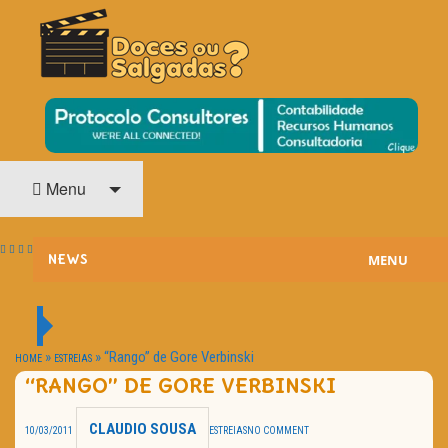
O Cinema? Uma Paixão!!
DOCES OU SALGADAS?
Menu
MENU
NEWS
ESTREIAS
PASSATEMPOS
»
»
“Rango” de Gore Verbinski
HOME
ESTREIAS
“RANGO” DE GORE VERBINSKI
HOME CINEMA
CLAUDIO SOUSA
10/03/2011
ESTREIAS
NO COMMENT
NOTA PESSOAL