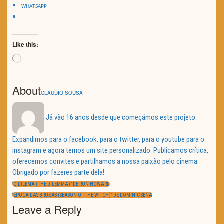
WHATSAPP
Like this:
Loading…
About
CLAUDIO SOUSA
Já vão 16 anos desde que começámos este projeto.
Expandimos para o facebook, para o twitter, para o youtube para o
instagram e agora temos um site personalizado. Publicamos crítica,
oferecemos convites e partilhamos a nossa paixão pelo cinema.
Obrigado por fazeres parte dela!
Navegação
de
PREVIOUS
“O DILEMA (THE DILEMMA)” DE RON HOWARD
artigos
POST:
NEXT
“ÉPOCA DAS BRUXAS (SEASON OF THE WITCH)” DE DOMINIC SENA
POST:
Leave a Reply