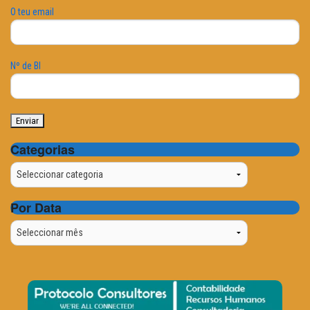
O teu email
Nº de BI
Categorias
Categorias
Por Data
Por
Data