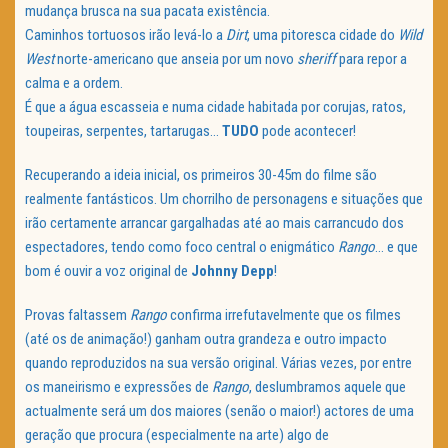
mudança brusca na sua pacata existência.
Caminhos tortuosos irão levá-lo a
Dirt
, uma pitoresca cidade do
Wild
West
norte-americano que anseia por um novo
sheriff
para repor a
calma e a ordem.
É que a água escasseia e numa cidade habitada por corujas, ratos,
toupeiras, serpentes, tartarugas…
TUDO
pode acontecer!
Recuperando a ideia inicial, os primeiros 30-45m do filme são
realmente fantásticos. Um chorrilho de personagens e situações que
irão certamente arrancar gargalhadas até ao mais carrancudo dos
espectadores, tendo como foco central o enigmático
Rango
… e que
bom é ouvir a voz original de
Johnny Depp
!
Provas faltassem
Rango
confirma irrefutavelmente que os filmes
(até os de animação!) ganham outra grandeza e outro impacto
quando reproduzidos na sua versão original. Várias vezes, por entre
os maneirismo e expressões de
Rango
, deslumbramos aquele que
actualmente será um dos maiores (senão o maior!) actores de uma
geração que procura (especialmente na arte) algo de