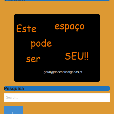
Pesquisa
Search
for: