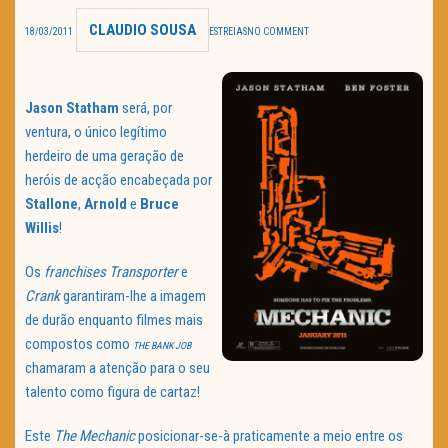
CLAUDIO SOUSA
TRAILER DO DIA
18/03/2011
ESTREIAS
NO COMMENT
Política de Privacidade
Jason Statham
será, por
ventura, o único legítimo
herdeiro de uma geração de
heróis de acção encabeçada por
Stallone
,
Arnold
e
Bruce
Willis
!
Os
franchises
Transporter
e
Crank
garantiram-lhe a imagem
de durão enquanto filmes mais
compostos como
THE BANK JOB
chamaram a atenção para o seu
talento como figura de cartaz!
Este
The Mechanic
posicionar-se-à praticamente a meio entre os