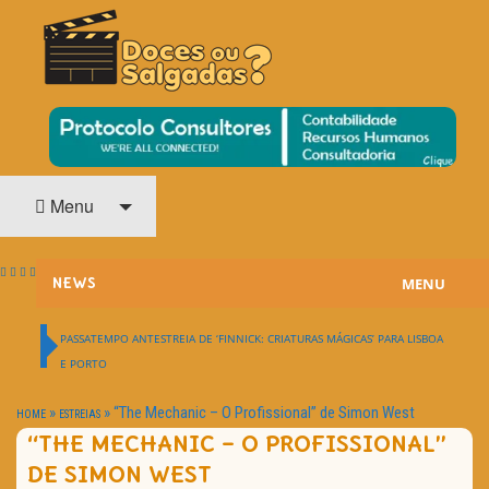
O Cinema? Uma Paixão!!
DOCES OU SALGADAS?
Menu
MENU
NEWS
ESTREIAS
PASSATEMPO ANTESTREIA DE ‘FINNICK: CRIATURAS MÁGICAS’ PARA LISBOA
E PORTO
PASSATEMPOS
»
»
“The Mechanic – O Profissional” de Simon West
HOME
ESTREIAS
HOME CINEMA
“THE MECHANIC – O PROFISSIONAL”
DE SIMON WEST
NOTA PESSOAL