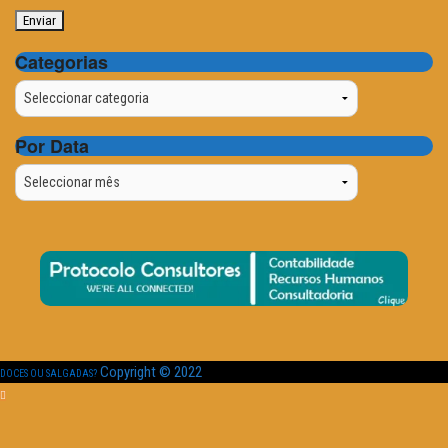
Categorias
Categorias
Por Data
Por
Data
Copyright © 2022
DOCES OU SALGADAS?