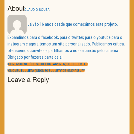
About
CLAUDIO SOUSA
Já vão 16 anos desde que começámos este projeto.
Expandimos para o facebook, para o twitter, para o youtube para o
instagram e agora temos um site personalizado. Publicamos crítica,
oferecemos convites e partilhamos a nossa paixão pelo cinema.
Obrigado por fazeres parte dela!
Navegação
de
PREVIOUS
“HOMENS DE NEGÓCIOS (THE COMPANY MEN)” DE JOHN WELLS
artigos
POST:
NEXT
“GNOMEU E JULIETA (GNOMEO & JULIET)” DE KELLY ASBURY
POST:
Leave a Reply