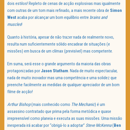
dois estilos! Repleto de cenas de acção explosivas mas igualmente
com outras de um tom mais refinado, a mais recente obra de
Simon
West
acaba por alcançar um bom equilíbrio entre
brains and
muscles
!
Quanto à história, apesar de não trazer nada de realmente novo,
resulta num suficientemente sólido encadear de situações (e
missões) em busca de um clímax (previsível) mas competente.
Em suma, será esse o grande argumento da maioria das obras
protagonizadas por
Jason
Statham
. Nada de muito espectacular,
nada de muito inovador mas uma competência e uma solidez que
preenche facilmente as medidas de qualquer apreciador de um bom
filme de acção!
Arthur Bishop
(mais conhecido como
The Mechanic
) é um
assassino contratado que prima pela forma metódica e quase
irrepreensível como planeia e executa as suas missões. Uma missão
inesperada irá acabar por “obrigá-lo a adoptar”
Steve McKenna
(
Ben