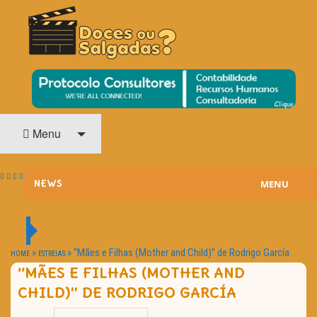
O Cinema? Uma Paixão!!
DOCES OU SALGADAS?
Menu
MENU
NEWS
ESTREIAS
PASSATEMPOS
»
»
“Mães e Filhas (Mother and Child)” de Rodrigo García
HOME
ESTREIAS
“MÃES E FILHAS (MOTHER AND
HOME CINEMA
CHILD)” DE RODRIGO GARCÍA
NOTA PESSOAL