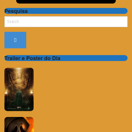
Pesquisa
Search
for:
Trailer e Poster do Dia