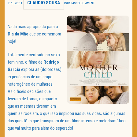
CLAUDIO SOUSA
01/05/2011
ESTREIAS
NO COMMENT
TRAILER DO DIA
Política de Privacidade
Nada mais apropriado para o
Dia da Mãe
que se comemora
hoje!
Totalmente centrado no sexo
feminino, o filme de
Rodrigo
Garcia
explora as (dolorosas)
experiências de um grupo
heterogéneo de mulheres.
As difíceis decisões que
tiveram de tomar, o impacto
que as mesmas tiveram em
quem as rodeiam, o que isso implicou nas suas vidas, são algumas
das questões que transpiram de um filme intenso e melodramático
que vai muito para além do esperado!