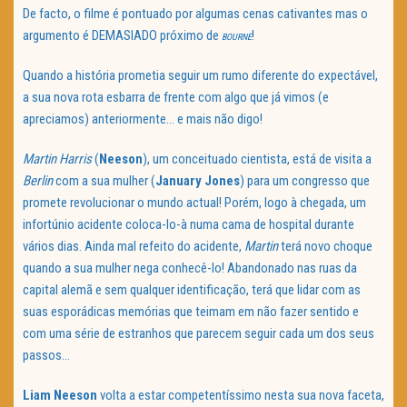
De facto, o filme é pontuado por algumas cenas cativantes mas o
argumento é DEMASIADO próximo de
!
BOURNE
Quando a história prometia seguir um rumo diferente do expectável,
a sua nova rota esbarra de frente com algo que já vimos (e
apreciamos) anteriormente… e mais não digo!
Martin
Harris
(
Neeson
), um conceituado cientista, está de visita a
Berlin
com a sua mulher (
January
Jones
) para um congresso que
promete revolucionar o mundo actual! Porém, logo à chegada, um
infortúnio acidente coloca-lo-à numa cama de hospital durante
vários dias. Ainda mal refeito do acidente,
Martin
terá novo choque
quando a sua mulher nega conhecê-lo! Abandonado nas ruas da
capital alemã e sem qualquer identificação, terá que lidar com as
suas esporádicas memórias que teimam em não fazer sentido e
com uma série de estranhos que parecem seguir cada um dos seus
passos…
Liam
Neeson
volta a estar competentíssimo nesta sua nova faceta,