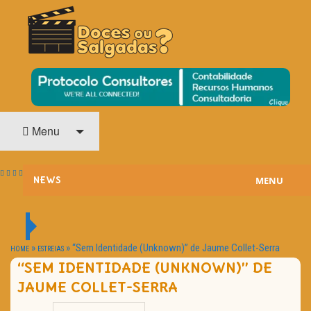
O Cinema? Uma Paixão!!
DOCES OU SALGADAS?
Menu
MENU
NEWS
ESTREIAS
PASSATEMPOS
»
»
“Sem Identidade (Unknown)” de Jaume Collet-Serra
HOME
ESTREIAS
“SEM IDENTIDADE (UNKNOWN)” DE
HOME CINEMA
JAUME COLLET-SERRA
NOTA PESSOAL