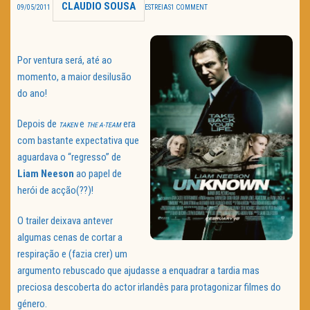
CLAUDIO SOUSA
09/05/2011
ESTREIAS
1 COMMENT
TRAILER DO DIA
Política de Privacidade
Por ventura será, até ao
momento, a maior desilusão
do ano!
Depois de
e
era
TAKEN
THE
A-TEAM
com bastante expectativa que
aguardava o “regresso” de
Liam
Neeson
ao papel de
herói de acção(??)!
O trailer deixava antever
algumas cenas de cortar a
respiração e (fazia crer) um
argumento rebuscado que ajudasse a enquadrar a tardia mas
preciosa descoberta do actor irlandês para protagonizar filmes do
género.