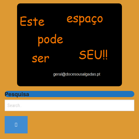
Pesquisa
Search
for: