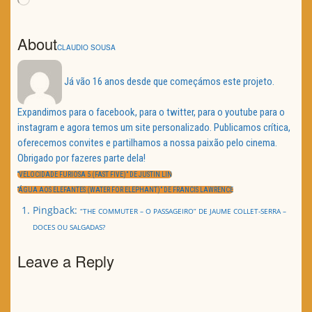
About
CLAUDIO SOUSA
Já vão 16 anos desde que começámos este projeto.
Expandimos para o facebook, para o twitter, para o youtube para o
instagram e agora temos um site personalizado. Publicamos crítica,
oferecemos convites e partilhamos a nossa paixão pelo cinema.
Obrigado por fazeres parte dela!
Navegação
de
PREVIOUS
“VELOCIDADE FURIOSA 5 (FAST FIVE)” DE JUSTIN LIN
artigos
POST:
NEXT
“ÁGUA AOS ELEFANTES (WATER FOR ELEPHANT)” DE FRANCIS LAWRENCE
POST:
Pingback:
“THE COMMUTER – O PASSAGEIRO” DE JAUME COLLET-SERRA –
DOCES OU SALGADAS?
Leave a Reply