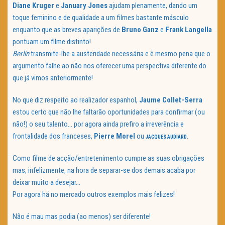
Diane
Kruger
e
January
Jones
ajudam plenamente, dando um
toque feminino e de qualidade a um filmes bastante másculo
enquanto que as breves aparições de
Bruno Ganz
e
Frank Langella
pontuam um filme distinto!
Berlin
transmite-lhe a austeridade necessária e é mesmo pena que o
argumento falhe ao não nos oferecer uma perspectiva diferente do
que já vimos anteriormente!
No que diz respeito ao realizador espanhol,
Jaume Collet-Serra
estou certo que não lhe faltarão oportunidades para confirmar (ou
não!) o seu talento… por agora ainda prefiro a irreverência e
frontalidade dos franceses,
Pierre Morel
ou
.
JACQUES AUDIARD
Como filme de acção/entretenimento cumpre as suas obrigações
mas, infelizmente, na hora de separar-se dos demais acaba por
deixar muito a desejar…
Por agora há no mercado outros exemplos mais felizes!
Não é mau mas podia (ao menos) ser diferente!