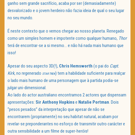
ganho sem grande sacrifício, acaba por ser (demasiadamente)
desvalorizado e o jovem herdeiro não fazia ideia de qual o seu lugar
no seu mundo.
É neste contexto que o vemos chegar ao nosso planeta. Renegado
como um simples homem e impotente como qualquer humano,
Thor
terá de encontrar-se a si mesmo… e não há nada mais humano que
isso!
Apesar do seu aspecto 3D(!),
Chris Hemsworth
(o pai do
Capt.
Kirk
, no regenerado
) tem a habilidade suficiente para realçar
STAR TREK
o lado mais humano de uma personagem que à partida podia-se
julgar uni-dimensional.
Ao lado do actor australiano encontramos 2 actores que dispensam
apresentações:
Sir Anthony Hopkins
e
Natalie Portman
. Dois
“pesos pesados” da interpretação que apesar de não se
encontrarem (propriamente) no seu habitat natural, acabam por
revelar-se preponderantes no esforço de transmitir outro carácter e
outra sensibilidade a um filme de super-heróis!