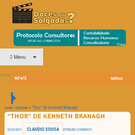
O Cinema? Uma Paixão!!
DOCES OU SALGADAS?
Menu
MENU
NEWS
ESTREIAS
PASSATEMPOS
»
»
“Thor” de Kenneth Branagh
HOME
ESTREIAS
“THOR” DE KENNETH BRANAGH
HOME CINEMA
CLAUDIO SOUSA
03/05/2011
ESTREIAS
2 COMMENTS
NOTA PESSOAL