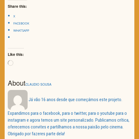
Share this:
X
FACEBOOK
WHATSAPP
Like this:
Loading…
About
CLAUDIO SOUSA
Já vão 16 anos desde que começámos este projeto.
Expandimos para o facebook, para o twitter, para o youtube para o
instagram e agora temos um site personalizado. Publicamos crítica,
oferecemos convites e partilhamos a nossa paixão pelo cinema.
Obrigado por fazeres parte dela!
Navegação