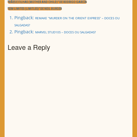
de
PREVIOUS
“MÃES E FILHAS (MOTHER AND CHILD)” DE RODRIGO GARCÍA
artigos
POST:
NEXT
“SEM LIMITES (LIMITLES)” DE NEIL BURGER
POST:
Pingback:
REMAKE “MURDER ON THE ORIENT EXPRESS” – DOCES OU
SALGADAS?
Pingback:
MARVEL STUD10S – DOCES OU SALGADAS?
Leave a Reply