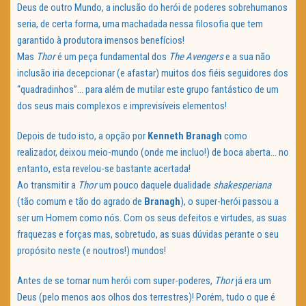
Deus de outro Mundo, a inclusão do herói de poderes sobrehumanos
seria, de certa forma, uma machadada nessa filosofia que tem
garantido à produtora imensos benefícios!
Mas
Thor
é um peça fundamental dos
The Avengers
e a sua não
inclusão iria decepcionar (e afastar) muitos dos fiéis seguidores dos
“quadradinhos”… para além de mutilar este grupo fantástico de um
dos seus mais complexos e imprevisíveis elementos!
Depois de tudo isto, a opção por
Kenneth Branagh
como
realizador, deixou meio-mundo (onde me incluo!) de boca aberta… no
entanto, esta revelou-se bastante acertada!
Ao transmitir a
Thor
um pouco daquele dualidade
shakesperiana
(tão comum e tão do agrado de
Branagh
), o super-herói passou a
ser um Homem como nós. Com os seus defeitos e virtudes, as suas
fraquezas e forças mas, sobretudo, as suas dúvidas perante o seu
propósito neste (e noutros!) mundos!
Antes de se tornar num herói com super-poderes,
Thor
já era um
Deus (pelo menos aos olhos dos terrestres)! Porém, tudo o que é