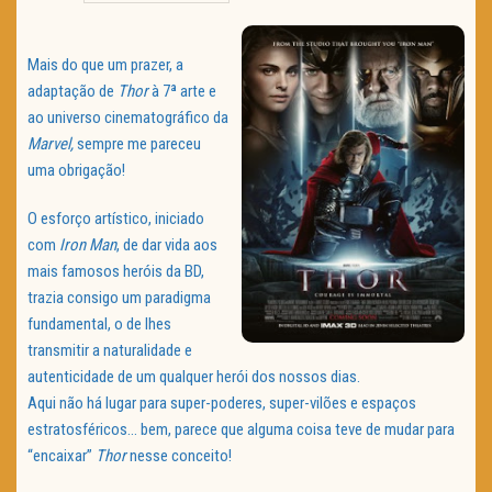
TRAILER DO DIA
Mais do que um prazer, a
Política de Privacidade
adaptação de
Thor
à 7ª arte e
ao universo cinematográfico da
Marvel,
sempre me pareceu
uma obrigação!
O esforço artístico, iniciado
com
Iron Man
, de dar vida aos
mais famosos heróis da BD,
trazia consigo um paradigma
fundamental, o de lhes
transmitir a naturalidade e
autenticidade de um qualquer herói dos nossos dias.
Aqui não há lugar para super-poderes, super-vilões e espaços
estratosféricos… bem, parece que alguma coisa teve de mudar para
“encaixar”
Thor
nesse conceito!