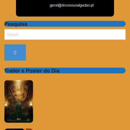
Pesquisa
Search
for:
Trailer e Poster do Dia