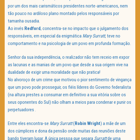
por um dos mais carismáticos presidentes norte-americanos, nem
tão pouco no ardiloso plano montado pelos responsáveis por
tamanha ousadia.
Ao invés
Redford
, concentra-se no impacto que o julgamento dos
responsáveis, em especial da enigmática
Mary
Surratt
, teve no
comportamento e na psicologia de um povo em profunda formação.
Senhor da sua independência, o realizador não tem receio em expor
as lacunas e as manias de um povo que desde a sua origem vive na
dualidade de exigir uma moralidade que não pratica!
No alvoroço de um crime que motivou o pior sentimento de vingança
que um povo pode prosseguir, os fiéis líderes do Governo federalista
(na altura prestes a consumar em definitivo a sua vitória sobre os
seus oponentes do Sul) não olham a meios para condenar e punir os
perpetuadores .
Entre eles encontra-se
Mary
Surratt
(
Robin
Wright
) a mãe de um
dos cúmplices e dona da pensão onde muitas das reuniões deste
bando tiveram lugar. A única pessoa que separa
Surratt
de uma