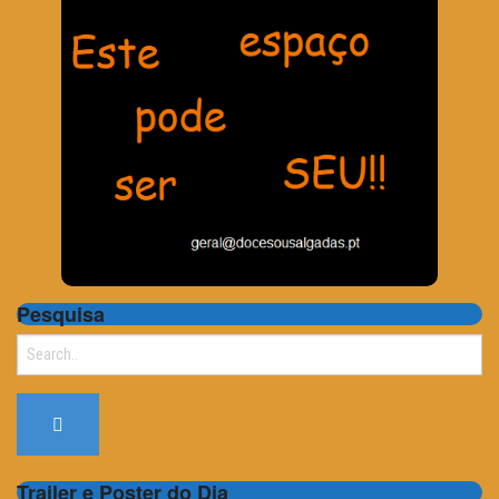
Pesquisa
Search
for:
Trailer e Poster do Dia