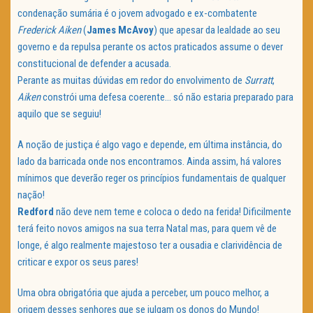
condenação sumária é o jovem advogado e ex-combatente
Frederick Aiken
(
James McAvoy
) que apesar da lealdade ao seu
governo e da repulsa perante os actos praticados assume o dever
constitucional de defender a acusada.
Perante as muitas dúvidas em redor do envolvimento de
Surratt
,
Aiken
constrói uma defesa coerente… só não estaria preparado para
aquilo que se seguiu!
A noção de justiça é algo vago e depende, em última instância, do
lado da barricada onde nos encontramos. Ainda assim, há valores
mínimos que deverão reger os princípios fundamentais de qualquer
nação!
Redford
não deve nem teme e coloca o dedo na ferida! Dificilmente
terá feito novos amigos na sua terra Natal mas, para quem vê de
longe, é algo realmente majestoso ter a ousadia e clarividência de
criticar e expor os seus pares!
Uma obra obrigatória que ajuda a perceber, um pouco melhor, a
origem desses senhores que se julgam os donos do Mundo!