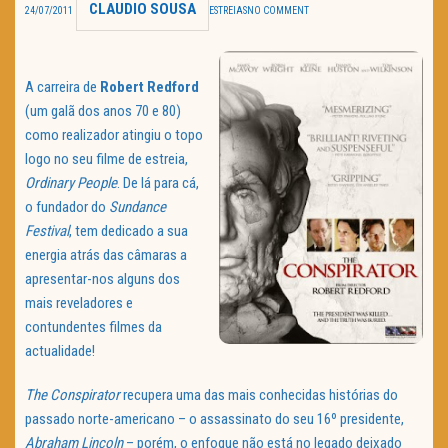
CLAUDIO SOUSA
24/07/2011
ESTREIAS
NO COMMENT
TRAILER DO DIA
Política de Privacidade
A carreira de
Robert Redford
(um galã dos anos 70 e 80)
como realizador atingiu o topo
logo no seu filme de estreia,
Ordinary
People
. De lá para cá,
o fundador do
Sundance
Festival
, tem dedicado a sua
energia atrás das câmaras a
apresentar-nos alguns dos
mais reveladores e
contundentes filmes da
actualidade!
The
Conspirator
recupera uma das mais conhecidas histórias do
passado norte-americano – o assassinato do seu 16º presidente,
Abraham Lincoln
– porém, o enfoque não está no legado deixado