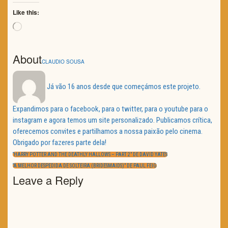
Like this:
Loading…
About
CLAUDIO SOUSA
Já vão 16 anos desde que começámos este projeto.
Expandimos para o facebook, para o twitter, para o youtube para o
instagram e agora temos um site personalizado. Publicamos crítica,
oferecemos convites e partilhamos a nossa paixão pelo cinema.
Obrigado por fazeres parte dela!
Navegação
de
PREVIOUS
“HARRY POTTER AND THE DEATHLY HALLOWS – PART 2” DE DAVID YATES
artigos
POST:
NEXT
“A MELHOR DESPEDIDA DE SOLTEIRA (BRIDESMAIDS)” DE PAUL FEIG
POST:
Leave a Reply