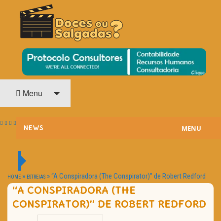
O Cinema? Uma Paixão!!
DOCES OU SALGADAS?
Menu
MENU
NEWS
ESTREIAS
PASSATEMPOS
»
»
“A Conspiradora (The Conspirator)” de Robert Redford
HOME
ESTREIAS
“A CONSPIRADORA (THE
HOME CINEMA
CONSPIRATOR)” DE ROBERT REDFORD
NOTA PESSOAL