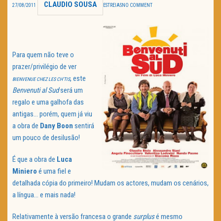
CLAUDIO SOUSA
27/08/2011
ESTREIAS
NO COMMENT
TRAILER DO DIA
Política de Privacidade
Para quem não teve o
prazer/privilégio de ver
, este
BIENVENUE CHEZ LES CH’TIS
Benvenuti al Sud
será um
regalo e uma galhofa das
antigas… porém, quem já viu
a obra de
Dany Boon
sentirá
um pouco de desilusão!
É que a obra de
Luca
Miniero
é uma fiel e
detalhada cópia do primeiro! Mudam os actores, mudam os cenários,
a língua… e mais nada!
Relativamente à versão francesa o grande
surplus
é mesmo