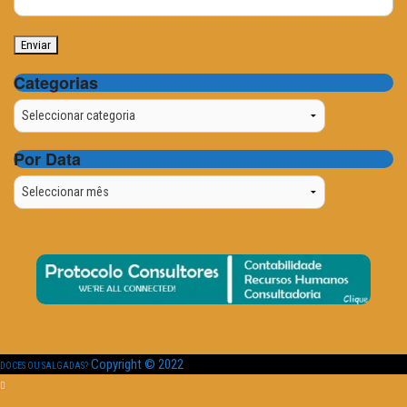
Categorias
Categorias
Por Data
Por
Data
Copyright © 2022
DOCES OU SALGADAS?