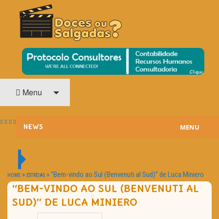
O Cinema? Uma Paixão!!
DOCES OU SALGADAS?
Menu
MENU
NEWS
ESTREIAS
PASSATEMPOS
»
»
“Bem-vindo ao Sul (Benvenuti al Sud)” de Luca Miniero
HOME
ESTREIAS
“BEM-VINDO AO SUL (BENVENUTI AL
HOME CINEMA
SUD)” DE LUCA MINIERO
NOTA PESSOAL