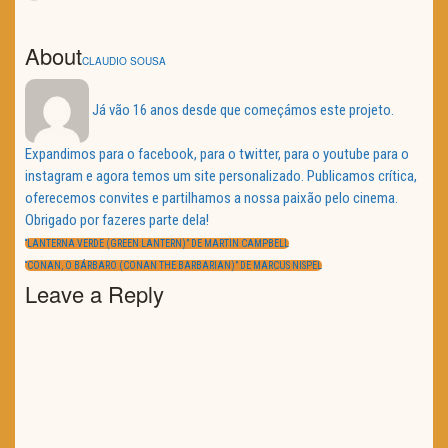
About
CLAUDIO SOUSA
Já vão 16 anos desde que começámos este projeto.
Expandimos para o facebook, para o twitter, para o youtube para o
instagram e agora temos um site personalizado. Publicamos crítica,
oferecemos convites e partilhamos a nossa paixão pelo cinema.
Obrigado por fazeres parte dela!
Navegação
de
PREVIOUS
“LANTERNA VERDE (GREEN LANTERN)” DE MARTIN CAMPBELL
artigos
POST:
NEXT
“CONAN, O BÁRBARO (CONAN THE BARBARIAN)” DE MARCUS NISPEL
POST:
Leave a Reply