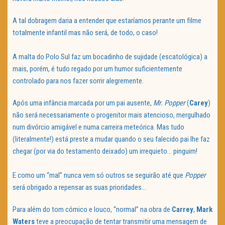
A tal dobragem daria a entender que estaríamos perante um filme
totalmente infantil mas não será, de todo, o caso!
A malta do Polo Sul faz um bocadinho de sujidade (escatológica) a
mais, porém, é tudo regado por um humor suficientemente
controlado para nos fazer sorrir alegremente.
Após uma infância marcada por um pai ausente,
Mr. Popper
(
Carey
)
não será necessariamente o progenitor mais atencioso, mergulhado
num divórcio amigável e numa carreira meteórica. Mas tudo
(literalmente!) está preste a mudar quando o seu falecido pai lhe faz
chegar (por via do testamento deixado) um irrequieto… pinguim!
E como um “mal” nunca vem só outros se seguirão até que
Popper
será obrigado a repensar as suas prioridades…
Para além do tom cómico e louco, “normal” na obra de
Carrey
,
Mark
Waters
teve a preocupação de tentar transmitir uma mensagem de