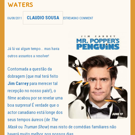
WATERS
TRAILER DO DIA
CLAUDIO SOUSA
06/08/2011
ESTREIAS
NO COMMENT
Política de Privacidade
Já lá vai algum tempo… mas havia
outros assuntos a resolver!
Contornada a questão da
dobragem (que mal terá feito
Jim
Carrey
para merecer tal
recepção no nosso país!), o
filme acabou por se revelar uma
boa surpresa! É verdade que o
actor canadiano está longe dos
seus tempos áureos (de
The
Mask
ou
Truman Show
) mas nisto de comédias familiares não
haverá muito melhor, nos nossos dias.