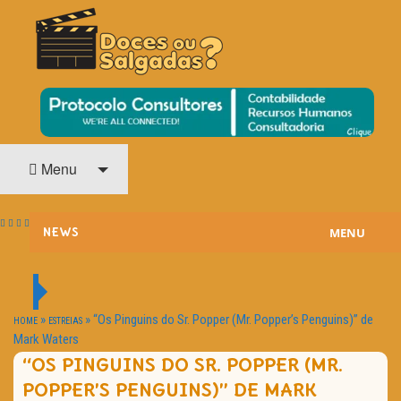
O Cinema? Uma Paixão!!
DOCES OU SALGADAS?
Menu
MENU
NEWS
ESTREIAS
PASSATEMPOS
»
»
“Os Pinguins do Sr. Popper (Mr. Popper’s Penguins)” de
HOME
ESTREIAS
Mark Waters
HOME CINEMA
“OS PINGUINS DO SR. POPPER (MR.
POPPER’S PENGUINS)” DE MARK
NOTA PESSOAL