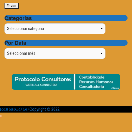
Categorias
Categorias
Por Data
Por
Data
Copyright © 2022
DOCES OU SALGADAS?