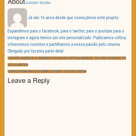
About
CLAUDIO SOUSA
Já vão 16 anos desde que começámos este projeto.
Expandimos para o facebook, para o twitter, para o youtube para o
instagram e agora temos um site personalizado. Publicamos crítica,
oferecemos convites e partilhamos a nossa paixão pelo cinema.
Obrigado por fazeres parte dela!
Navegação
de
PREVIOUS
“CAPITÃO AMÉRICA: O PRIMEIRO VINGADOR (CAPTAIN AMERICA: THE FIRST AVENGER)” DE
artigos
POST:
JOE JOHNSTON
NEXT
“CHEFES INTRAGÁVEIS (HORRIBLE BOSSES)” DE SETH GORDON
POST:
Leave a Reply