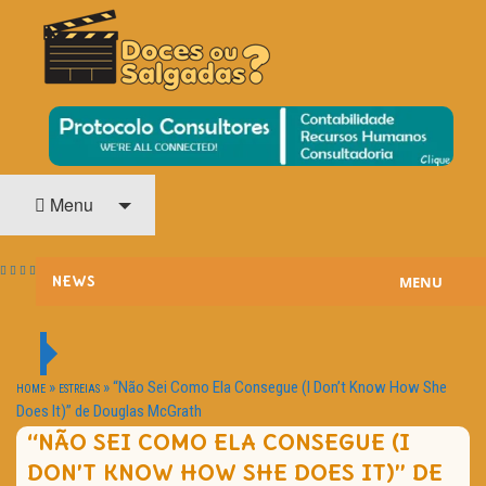
O Cinema? Uma Paixão!!
DOCES OU SALGADAS?
Menu
MENU
NEWS
ESTREIAS
PASSATEMPOS
»
»
“Não Sei Como Ela Consegue (I Don’t Know How She
HOME
ESTREIAS
Does It)” de Douglas McGrath
HOME CINEMA
“NÃO SEI COMO ELA CONSEGUE (I
DON’T KNOW HOW SHE DOES IT)” DE
NOTA PESSOAL