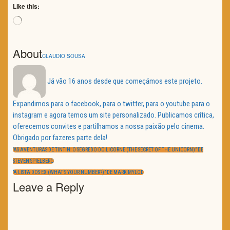
Like this:
Loading…
About
CLAUDIO SOUSA
Já vão 16 anos desde que começámos este projeto.
Expandimos para o facebook, para o twitter, para o youtube para o
instagram e agora temos um site personalizado. Publicamos crítica,
oferecemos convites e partilhamos a nossa paixão pelo cinema.
Obrigado por fazeres parte dela!
Navegação
de
PREVIOUS
“AS AVENTURAS DE TINTIN: O SEGREDO DO LICORNE (THE SECRET OF THE UNICORN)” DE
artigos
POST:
STEVEN SPIELBERG
NEXT
“A LISTA DOS EX (WHAT’S YOUR NUMBER?)” DE MARK MYLOD
POST:
Leave a Reply