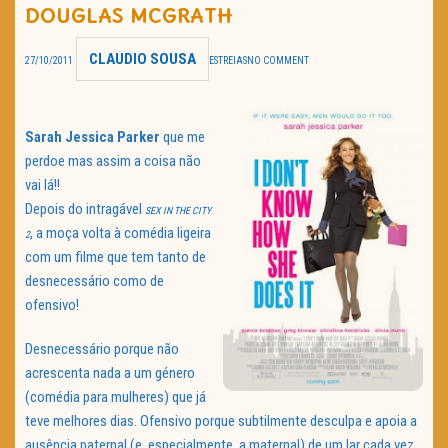
DOUGLAS MCGRATH
TRAILER DO DIA
CLAUDIO SOUSA
27/10/2011
ESTREIAS
NO COMMENT
Política de Privacidade
Sarah Jessica Parker
que me
perdoe mas assim a coisa não
vai lá!!
Depois do intragável
SEX IN THE CITY
, a moça volta à comédia ligeira
2
com um filme que tem tanto de
desnecessário como de
ofensivo!
Desnecessário porque não
acrescenta nada a um género
(comédia para mulheres) que já
teve melhores dias. Ofensivo porque subtilmente desculpa e apoia a
ausência paternal (e, especialmente, a maternal) de um lar cada vez