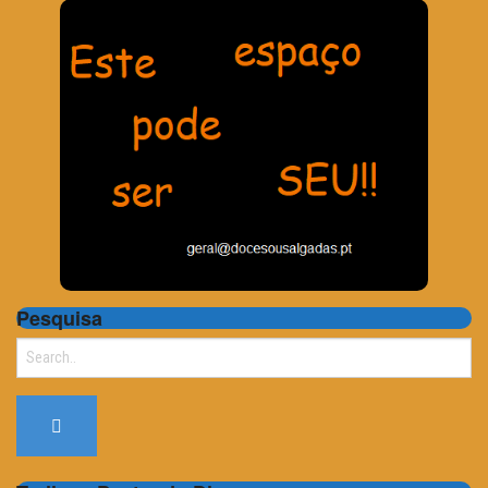
Pesquisa
Search
for: