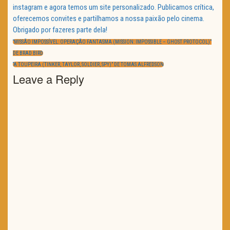
instagram e agora temos um site personalizado. Publicamos crítica,
oferecemos convites e partilhamos a nossa paixão pelo cinema.
Obrigado por fazeres parte dela!
Navegação
de
PREVIOUS
“MISSÃO IMPOSSÍVEL: OPERAÇÃO FANTASMA (MISSION: IMPOSSIBLE – GHOST PROTOCOL)”
artigos
POST:
DE BRAD BIRD
NEXT
“A TOUPEIRA (TINKER, TAYLOR, SOLDIER, SPY)” DE TOMAS ALFREDSON
POST:
Leave a Reply