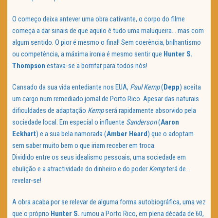
O começo deixa antever uma obra cativante, o corpo do filme
começa a dar sinais de que aquilo é tudo uma maluqueira… mas com
algum sentido. O pior é mesmo o final! Sem coerência, brilhantismo
ou competência, a máxima ironia é mesmo sentir que
Hunter
S.
Thompson
estava-se a borrifar para todos nós!
Cansado da sua vida entediante nos EUA,
Paul
Kemp
(
Depp
) aceita
um cargo num remediado jornal de Porto Rico. Apesar das naturais
dificuldades de adaptação
Kemp
será rapidamente absorvido pela
sociedade local. Em especial o influente
Sanderson
(
Aaron
Eckhart
) e a sua bela namorada (
Amber
Heard
) que o adoptam
sem saber muito bem o que iriam receber em troca.
Dividido entre os seus idealismo pessoais, uma sociedade em
ebulição e a atractividade do dinheiro e do poder
Kemp
terá de…
revelar-se!
A obra acaba por se relevar de alguma forma autobiográfica, uma vez
que o próprio
Hunter
S.
rumou a Porto Rico, em plena década de 60,