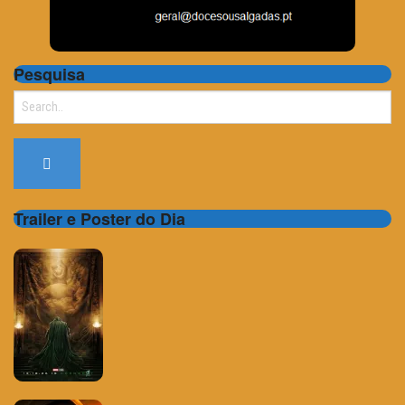
Pesquisa
Search
for:
Trailer e Poster do Dia