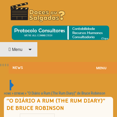
O Cinema? Uma Paixão!!
DOCES OU SALGADAS?
Menu
MENU
NEWS
ESTREIAS
PASSATEMPOS
»
»
“O Diário a Rum (The Rum Diary)” de Bruce Robinson
HOME
ESTREIAS
“O DIÁRIO A RUM (THE RUM DIARY)”
HOME CINEMA
DE BRUCE ROBINSON
NOTA PESSOAL