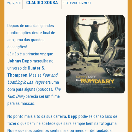
CLAUDIO SOUSA
24/12/2011
ESTREIAS
NO COMMENT
TRAILER DO DIA
Política de Privacidade
Depois de uma das grandes
confirmações deste final de
ano, uma das grandes
decepções!
Já não é a primeira vez que
Johnny
Depp
mergulha no
universo de
Hunter
S.
Thompson
. Mas se
Fear and
Loathing in Las Vegas
era uma
obra para alguns (poucos),
The
Rum Diary
parecia ser um filme
para as massas.
No ponto mais alto da sua carreira,
Depp
pode-se dar ao luxo de
fazer o que bem lhe apetece que sairá sempre bem na fotografia.
Nós é que nos podemos sentir mais ou menos… defraudados!