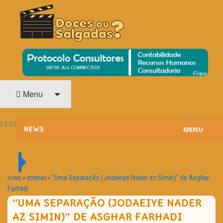
O Cinema? Uma Paixão!!
DOCES OU SALGADAS?
Menu
MENU
NEWS
ESTREIAS
PASSATEMPOS
»
»
“Uma Separação (Jodaeiye Nader az Simin)” de Asghar
HOME
ESTREIAS
Farhadi
HOME CINEMA
“UMA SEPARAÇÃO (JODAEIYE NADER
AZ SIMIN)” DE ASGHAR FARHADI
NOTA PESSOAL