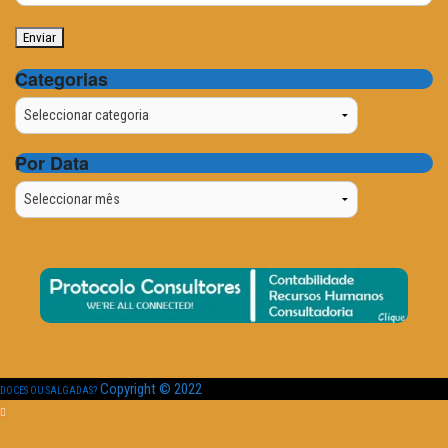
Categorias
Categorias
Por Data
Por
Data
Copyright © 2022
DOCES OU SALGADAS?