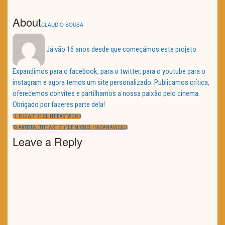
About
CLAUDIO SOUSA
Já vão 16 anos desde que começámos este projeto.
Expandimos para o facebook, para o twitter, para o youtube para o
instagram e agora temos um site personalizado. Publicamos crítica,
oferecemos convites e partilhamos a nossa paixão pelo cinema.
Obrigado por fazeres parte dela!
Navegação
de
PREVIOUS
“J. EDGAR” DE CLINT EASTWOOD
artigos
POST:
NEXT
“O ARTISTA (THE ARTIST)” DE MICHEL HAZANAVICIUS
POST:
Leave a Reply