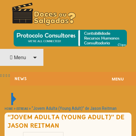
O Cinema? Uma Paixão!!
DOCES OU SALGADAS?
Menu
MENU
NEWS
ESTREIAS
PASSATEMPOS
»
»
“Jovem Adulta (Young Adult)” de Jason Reitman
HOME
ESTREIAS
“JOVEM ADULTA (YOUNG ADULT)” DE
HOME CINEMA
JASON REITMAN
NOTA PESSOAL