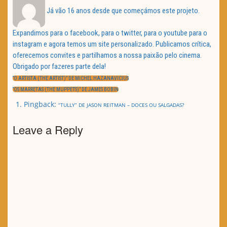
Já vão 16 anos desde que começámos este projeto.
Expandimos para o facebook, para o twitter, para o youtube para o
instagram e agora temos um site personalizado. Publicamos crítica,
oferecemos convites e partilhamos a nossa paixão pelo cinema.
Obrigado por fazeres parte dela!
Navegação
de
PREVIOUS
“O ARTISTA (THE ARTIST)” DE MICHEL HAZANAVICIUS
artigos
POST:
NEXT
“OS MARRETAS (THE MUPPETS)” DE JAMES BOBIN
POST:
Pingback:
“TULLY” DE JASON REITMAN – DOCES OU SALGADAS?
Leave a Reply