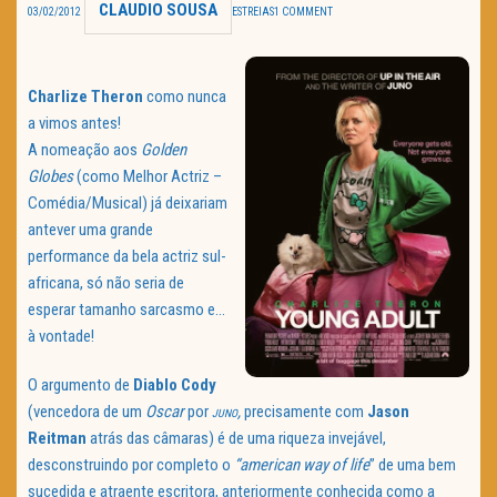
CLAUDIO SOUSA
03/02/2012
ESTREIAS
1 COMMENT
TRAILER DO DIA
Política de Privacidade
Charlize
Theron
como nunca
a vimos antes!
A nomeação aos
Golden
Globes
(como Melhor Actriz –
Comédia/Musical) já deixariam
antever uma grande
performance da bela actriz sul-
africana, só não seria de
esperar tamanho sarcasmo e…
à vontade!
O argumento de
Diablo
Cody
(vencedora de um
Oscar
por
,
precisamente com
Jason
JUNO
Reitman
atrás das câmaras) é de uma riqueza invejável,
desconstruindo por completo o
“american way of life
” de uma bem
sucedida e atraente escritora, anteriormente conhecida como a