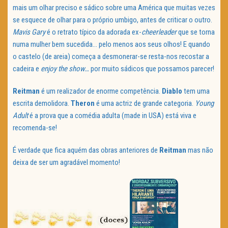
mais um olhar preciso e sádico sobre uma América que muitas vezes
se esquece de olhar para o próprio umbigo, antes de criticar o outro.
Mavis
Gary
é o retrato típico da adorada ex-
cheerleader
que se torna
numa mulher bem sucedida… pelo menos aos seus olhos! E quando
o castelo (de areia) começa a desmonerar-se resta-nos recostar a
cadeira e
enjoy the show…
por muito sádicos que possamos parecer!
Reitman
é um realizador de enorme competência.
Diablo
tem uma
escrita demolidora.
Theron
é uma actriz de grande categoria.
Young
Adult
é a prova que a comédia adulta (made in USA) está viva e
recomenda-se!
É verdade que fica aquém das obras anteriores de
Reitman
mas não
deixa de ser um agradável momento!