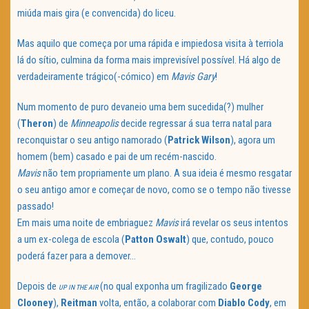
miúda mais gira (e convencida) do liceu.
Mas aquilo que começa por uma rápida e impiedosa visita à terriola
lá do sítio, culmina da forma mais imprevisível possível. Há algo de
verdadeiramente trágico(-cómico) em
Mavis
Gary
!
Num momento de puro devaneio uma bem sucedida(?) mulher
(
Theron
) de
Minneapolis
decide regressar á sua terra natal para
reconquistar o seu antigo namorado (
Patrick
Wilson
), agora um
homem (bem) casado e pai de um recém-nascido.
Mavis
não tem propriamente um plano. A sua ideia é mesmo resgatar
o seu antigo amor e começar de novo, como se o tempo não tivesse
passado!
Em mais uma noite de embriaguez
Mavis
irá revelar os seus intentos
a um ex-colega de escola (
Patton
Oswalt
) que, contudo, pouco
poderá fazer para a demover…
Depois de
(no qual exponha um fragilizado
George
UP IN THE AIR
Clooney
),
Reitman
volta, então, a colaborar com
Diablo
Cody
, em