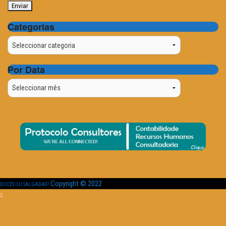
Categorias
Categorias
Por Data
Por
Data
Copyright © 2022
DOCES OU SALGADAS?