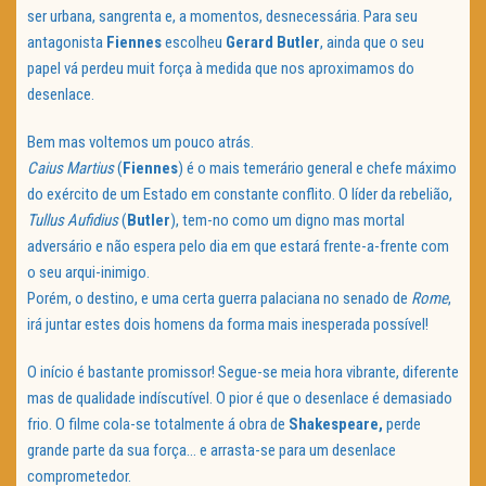
ser urbana, sangrenta e, a momentos, desnecessária. Para seu
antagonista
Fiennes
escolheu
Gerard
Butler
, ainda que o seu
papel vá perdeu muit força à medida que nos aproximamos do
desenlace.
Bem mas voltemos um pouco atrás.
Caius
Martius
(
Fiennes
) é o mais temerário general e chefe máximo
do exército de um Estado em constante conflito. O líder da rebelião,
Tullus
Aufidius
(
Butler
), tem-no como um digno mas mortal
adversário e não espera pelo dia em que estará frente-a-frente com
o seu arqui-inimigo.
Porém, o destino, e uma certa guerra palaciana no senado de
Rome
,
irá juntar estes dois homens da forma mais inesperada possível!
O início é bastante promissor! Segue-se meia hora vibrante, diferente
mas de qualidade indíscutível. O pior é que o desenlace é demasiado
frio. O filme cola-se totalmente á obra de
Shakespeare,
perde
grande parte da sua força… e arrasta-se para um desenlace
comprometedor.