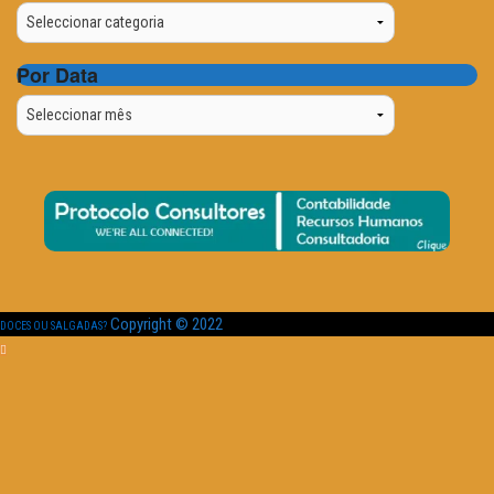
Categorias
Por Data
Por
Data
Copyright © 2022
DOCES OU SALGADAS?