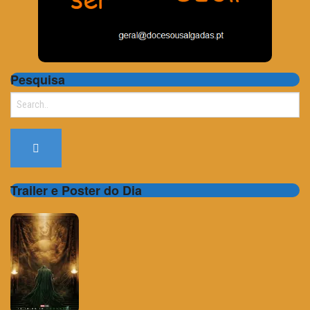
Pesquisa
Search
for:
Trailer e Poster do Dia