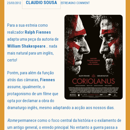
CLAUDIO SOUSA
25/03/2012
ESTREIAS
NO COMMENT
TRAILER DO DIA
Política de Privacidade
Para a sua estreia como
realizador
Ralph
Fiennes
adapta uma peça da autoria de
William
Shakespeare
… nada
mais natural para um inglês,
certo!
Porém, para além da função
atrás das câmaras,
Fiennes
assume, igualmente, o
protagonismo de um filme que
opta por declamar a obra do
dramaturgo inglês, mesmo adaptando a acção aos nossos dias.
Rome
permanece como o foco central da história e o exilamento de
um antigo general, o enredo principal. No entanto a guerra passa a