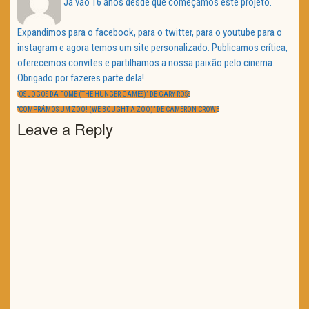
Já vão 16 anos desde que começámos este projeto.
Expandimos para o facebook, para o twitter, para o youtube para o
instagram e agora temos um site personalizado. Publicamos crítica,
oferecemos convites e partilhamos a nossa paixão pelo cinema.
Obrigado por fazeres parte dela!
Navegação
de
PREVIOUS
“OS JOGOS DA FOME (THE HUNGER GAMES)” DE GARY ROSS
artigos
POST:
NEXT
“COMPRÁMOS UM ZOO! (WE BOUGHT A ZOO)” DE CAMERON CROWE
POST:
Leave a Reply