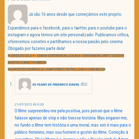
Já vão 16 anos desde que começámos este projeto.
Expandimos para o facebook, para o twitter, para o youtube para o
instagram e agora temos um site personalizado. Publicamos crítica,
oferecemos convites e partilhamos a nossa paixão pelo cinema.
Obrigado por fazeres parte dela!
Navegação
de
PREVIOUS
“A IDADE DO GELO 4 – DERIVA CONTINENTAL (ICE AGE: CONTINENTAL DRIFT)” DE STEVE
artigos
POST:
MARTINO E MIKE THURMEIER
NEXT
“AGENTES SECUNDÁRIOS (21 JUMP STREET)” DE PHIL LORD E CHRIS MILLER
POST:
diz:
OS FILMES DE FREDERICO DANIEL
21/07/2012 ÀS 0:20
O filme surpreendeu-me pela positiva, pois pensei que o filme
falasse apenas de strip e não tivesse história. Mas enganei-me,
no fundo o filme tem história e uma moral, mas sim é mais para o
público feminino, mas sou homem e gostei do filme. Correção à