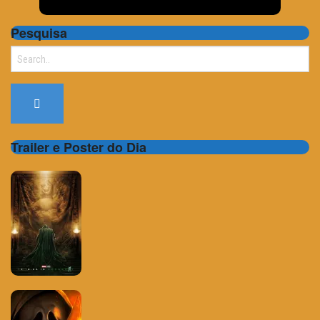
Pesquisa
Search
for:
Trailer e Poster do Dia