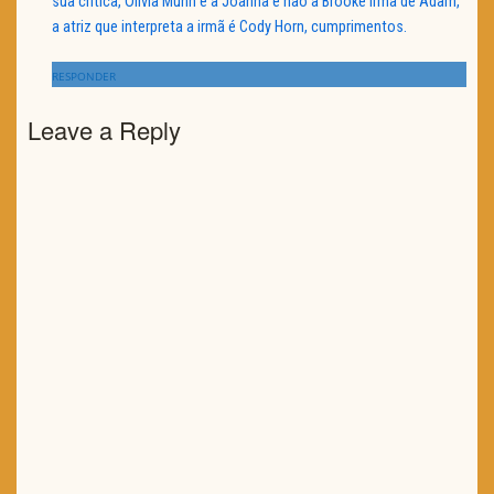
sua crítica, Olivia Munn é a Joanna e não a Brooke irmã de Adam,
a atriz que interpreta a irmã é Cody Horn, cumprimentos.
RESPONDER
Leave a Reply