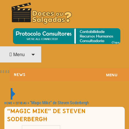
O Cinema? Uma Paixão!!
DOCES OU SALGADAS?
Menu
MENU
NEWS
ESTREIAS
PASSATEMPOS
»
»
“Magic Mike” de Steven Soderbergh
HOME
ESTREIAS
“MAGIC MIKE” DE STEVEN
HOME CINEMA
SODERBERGH
NOTA PESSOAL