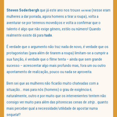
Steven Soderbergh
que já este ano nos trouxe
(nesse eram
HAYWIRE
mulheres a dar porrada, agora homens a tirar a roupa), volta a
aventurar-se por terrenos movediços e volta a confirmar que o
talento é algo que não exige género, estilo ou número! Quando
realmente existe dá para
tudo
.
É verdade que o argumento não traz nada de novo, é verdade que os
protagonistas (para além de tirarem a roupa) limitam-se a cumprir a
sua função, é verdade que o filme tenta – ainda que sem grande
sucesso – acrescentar algo mais profundo mas, fora um ou outro
apontamento de realização, pouco ou nada se aproveita.
Bem sei que as mulheres não ficarão muito chateadas com a
situação… mas para nós (homens) o grau de exigência é,
naturalmente, outro e por muito que os intervenientes tentem não
consigo ver muito para além das pitorescas cenas de
strip
… quanto
mais perceber qual a necessidade/utilidade de apostar numa
sequela!?