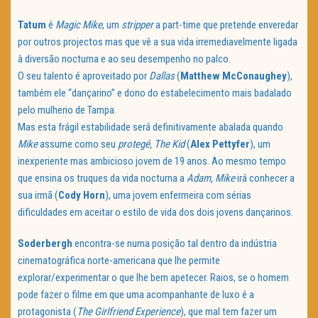
Tatum
é
Magic Mike
, um
stripper
a part-time que pretende enveredar
por outros projectos mas que vê a sua vida irremediavelmente ligada
à diversão nocturna e ao seu desempenho no palco.
O seu talento é aproveitado por
Dallas
(
Matthew McConaughey
),
também ele “dançarino” e dono do estabelecimento mais badalado
pelo mulherio de Tampa.
Mas esta frágil estabilidade será definitivamente abalada quando
Mike
assume como seu
protegé,
The Kid
(
Alex Pettyfer
), um
inexperiente mas ambicioso jovem de 19 anos. Ao mesmo tempo
que ensina os truques da vida nocturna a
Adam,
Mike
irá conhecer a
sua irmã (
Cody Horn
), uma jovem enfermeira com sérias
dificuldades em aceitar o estilo de vida dos dois jovens dançarinos.
Soderbergh
encontra-se numa posição tal dentro da indústria
cinematográfica norte-americana que lhe permite
explorar/experimentar o que lhe bem apetecer. Raios, se o homem
pode fazer o filme em que uma acompanhante de luxo é a
protagonista (
The Girlfriend Experience
), que mal tem fazer um