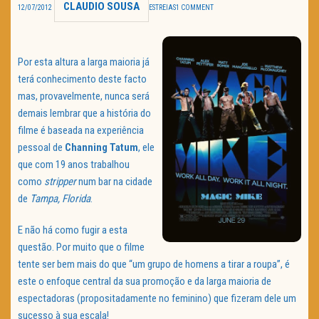
CLAUDIO SOUSA
12/07/2012
ESTREIAS
1 COMMENT
TRAILER DO DIA
Política de Privacidade
Por esta altura a larga maioria já
terá conhecimento deste facto
mas, provavelmente, nunca será
demais lembrar que a história do
filme é baseada na experiência
pessoal de
Channing Tatum
, ele
que com 19 anos trabalhou
como
stripper
num bar na cidade
de
Tampa, Florida
.
E não há como fugir a esta
questão. Por muito que o filme
tente ser bem mais do que “um grupo de homens a tirar a roupa”, é
este o enfoque central da sua promoção e da larga maioria de
espectadoras (propositadamente no feminino) que fizeram dele um
sucesso à sua escala!