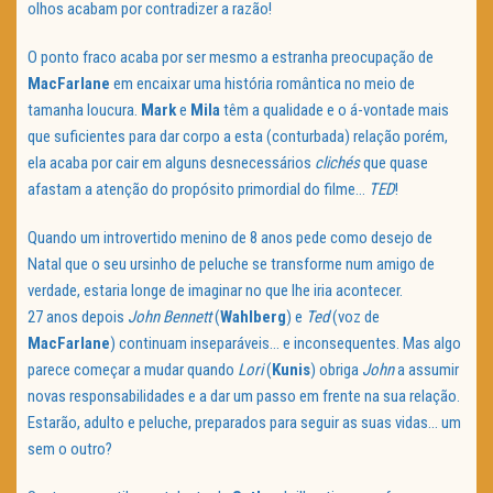
olhos acabam por contradizer a razão!
O ponto fraco acaba por ser mesmo a estranha preocupação de
MacFarlane
em encaixar uma história romântica no meio de
tamanha loucura.
Mark
e
Mila
têm a qualidade e o á-vontade mais
que suficientes para dar corpo a esta (conturbada) relação porém,
ela acaba por cair em alguns desnecessários
clichés
que quase
afastam a atenção do propósito primordial do filme…
TED
!
Quando um introvertido menino de 8 anos pede como desejo de
Natal que o seu ursinho de peluche se transforme num amigo de
verdade, estaria longe de imaginar no que lhe iria acontecer.
27 anos depois
John Bennett
(
Wahlberg
) e
Ted
(voz de
MacFarlane
) continuam inseparáveis… e inconsequentes. Mas algo
parece começar a mudar quando
Lori
(
Kunis
) obriga
John
a assumir
novas responsabilidades e a dar um passo em frente na sua relação.
Estarão, adulto e peluche, preparados para seguir as suas vidas… um
sem o outro?