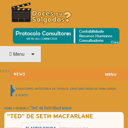
O Cinema? Uma Paixão!!
DOCES OU SALGADAS?
Menu
MENU
NEWS
ESTREIAS
PASSATEMPO ANTESTREIA DE ‘FINNICK: CRIATURAS MÁGICAS’ PARA LISBOA
E PORTO
PASSATEMPOS
»
»
“Ted” de Seth MacFarlane
HOME
ESTREIAS
HOME CINEMA
“TED” DE SETH MACFARLANE
NOTA PESSOAL