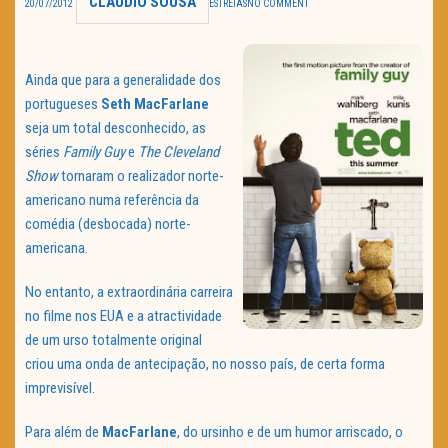
CLAUDIO SOUSA
20/07/2012
ESTREIAS
NO COMMENT
TRAILER DO DIA
Política de Privacidade
Ainda que para a generalidade dos
portugueses
Seth MacFarlane
seja um total desconhecido, as
séries
Family Guy
e
The Cleveland
Show
tornaram o realizador norte-
americano numa referência da
comédia (desbocada) norte-
americana.
No entanto, a extraordinária carreira
no filme nos EUA e a atractividade
de um urso totalmente original
criou uma onda de antecipação, no nosso país, de certa forma
imprevisível.
Para além de
MacFarlane
, do ursinho e de um humor arriscado, o