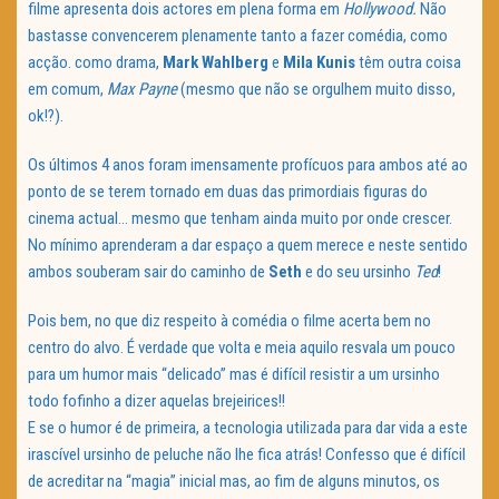
filme apresenta dois actores em plena forma em
Hollywood.
Não
bastasse convencerem plenamente tanto a fazer comédia, como
acção. como drama,
Mark Wahlberg
e
Mila Kunis
têm outra coisa
em comum,
Max Payne
(mesmo que não se orgulhem muito disso,
ok!?).
Os últimos 4 anos foram imensamente profícuos para ambos até ao
ponto de se terem tornado em duas das primordiais figuras do
cinema actual… mesmo que tenham ainda muito por onde crescer.
No mínimo aprenderam a dar espaço a quem merece e neste sentido
ambos souberam sair do caminho de
Seth
e do seu ursinho
Ted
!
Pois bem, no que diz respeito à comédia o filme acerta bem no
centro do alvo. É verdade que volta e meia aquilo resvala um pouco
para um humor mais “delicado” mas é difícil resistir a um ursinho
todo fofinho a dizer aquelas brejeirices!!
E se o humor é de primeira, a tecnologia utilizada para dar vida a este
irascível ursinho de peluche não lhe fica atrás! Confesso que é difícil
de acreditar na “magia” inicial mas, ao fim de alguns minutos, os