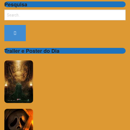
Pesquisa
Search
for:
Trailer e Poster do Dia