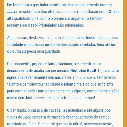
Em linha com o que tinha acontecido bem recentemente com
,
OZ
Jack
vive sobretudo dos efeitos especiais (maioritariamente CGI) de
alta qualidade. E, tal como o primeiro o argumento também
ressente-se disso! Prioridades são prioridades.
Ainda assim, desta vez, o enredo é simples mas linear, cumpre a sua
finalidade e, não fosse um trailer demasiado revelador, teria até um
ou outra surpresa bem guardada.
Curiosamente, por entre tantas lacunas, o elemento mais
desconcertante acaba por ser mesmo
Nicholas Hoult
. O jovem ator
inglês que recentemente deu nas vistas em
, tem imenso
WARM BODIES
talento e demonstrou habilidade e talento mais do que suficiente
para corresponder tanto no cinema mais pipoca, como no mais sério
mas o seu Jack parece um sujeito fora do seu tempo!
O penteado, o casaco de cabedal, as maneiras e até alguns dos
tiques de
Jack
parecem demasiado desenquadrados do tempo
retratado no filme. Bem se vê que muito não é, necessariamente,