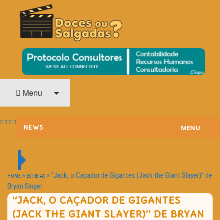
O Cinema? Uma Paixão!!
DOCES OU SALGADAS?
Menu
MENU
NEWS
ESTREIAS
PASSATEMPOS
»
»
“Jack, o Caçador de Gigantes (Jack the Giant Slayer)” de
HOME
ESTREIAS
Bryan Singer
HOME CINEMA
“JACK, O CAÇADOR DE GIGANTES
(JACK THE GIANT SLAYER)” DE BRYAN
NOTA PESSOAL