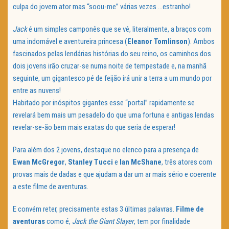
culpa do jovem ator mas “soou-me” várias vezes …estranho!
Jack
é um simples camponês que se vê, literalmente, a braços com
uma indomável e aventureira princesa (
Eleanor Tomlinson
). Ambos
fascinados pelas lendárias histórias do seu reino, os caminhos dos
dois jovens irão cruzar-se numa noite de tempestade e, na manhã
seguinte, um gigantesco pé de feijão irá unir a terra a um mundo por
entre as nuvens!
Habitado por inóspitos gigantes esse “portal” rapidamente se
revelará bem mais um pesadelo do que uma fortuna e antigas lendas
revelar-se-ão bem mais exatas do que seria de esperar!
Para além dos 2 jovens, destaque no elenco para a presença de
Ewan McGregor
,
Stanley Tucci
e
Ian McShane
, três atores com
provas mais de dadas e que ajudam a dar um ar mais sério e coerente
a este filme de aventuras.
E convém reter, precisamente estas 3 últimas palavras.
Filme de
aventuras
como é,
Jack the Giant Slayer
, tem por finalidade