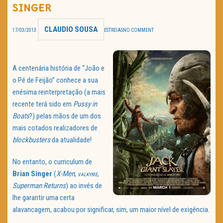
SINGER
TRAILER DO DIA
CLAUDIO SOUSA
17/03/2013
ESTREIAS
NO COMMENT
Política de Privacidade
A centenária história de “João e
o Pé de Feijão” conhece a sua
enésima reinterpretação (a mais
recente terá sido em
Pussy in
Boats
?) pelas mãos de um dos
mais cotados realizadores de
blockbusters
da atualidade!
No entanto, o curriculum de
Brian Singer
(
X-Men
,
,
VALKYRIE
Superman Returns
) ao invés de
lhe garantir uma certa
alavancagem, acabou por significar, sim, um maior nível de exigência.