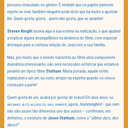
percurso imaculado no género. É verdade que os papéis parecem
repetir-se mas também ninguém pode dizer que há muito a apontar-
lhe. Quem gosta, gosta… quem não gosta, que se amanhe!
Steven Knight
assina aqui a sua estreia na realização, o que ajudará
a explicar alguns desequilíbrios na dinâmica do filme, com especial
destaque para a confusa relação de
Joey
com a sua família…
Mas, por muito que o enredo transmita ao filme uma componente
dramática interessante, não será necessário enfatizar que estamos
perante um típico filme
Statham
. Muita porrada, aquele estilo
implacável e um um ou outro arrepio na espinha quando os ossos
começam a partir!
Quem gosta de um, acaba por gostar de todos! Em dois anos
THE
,
,
,
,
e, agora,
Hummingbird
– que nem
MECHANIC
BLITZ
KILLER ELITE
SAFE
PARKER
não são assim tão diferentes uns dos outros – confirmam, em
definitivo, o estatuto de
Jason Statham
, como o “
último duro, dos
duros
“!