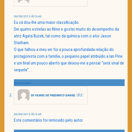
06/08/2013 ÀS 0:44
Eu cá dou-lhe uma maior classificação.
Dei quatro estrelas ao filme e gostei muito do desempenho da
atriz Agata Buzek, tal como da química com o ator Jason
Statham.
O que falhou a meu ver foi a pouca aprofundada relação do
protagonista com a família, o pequeno papel atribuído a Ian Pirie
e um final um pouco aberto que deixou-me a pensar “será sinal de
sequela”.
RESPONDER
diz:
OS FILMES DE FREDERICO DANIEL
06/08/2013 ÀS 0:45
Este comentário foi removido pelo autor.