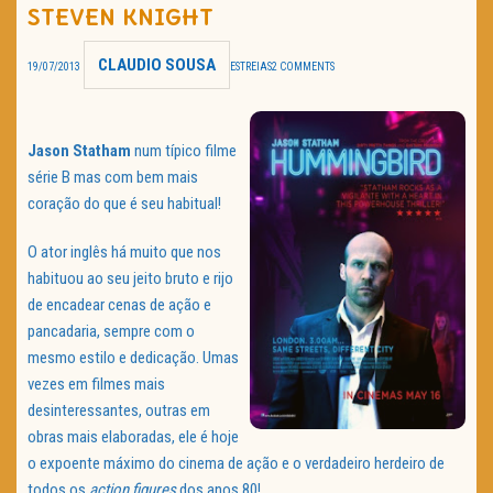
STEVEN KNIGHT
TRAILER DO DIA
CLAUDIO SOUSA
19/07/2013
ESTREIAS
2 COMMENTS
Política de Privacidade
Jason Statham
num típico filme
série B mas com bem mais
coração do que é seu habitual!
O ator inglês há muito que nos
habituou ao seu jeito bruto e rijo
de encadear cenas de ação e
pancadaria, sempre com o
mesmo estilo e dedicação. Umas
vezes em filmes mais
desinteressantes, outras em
obras mais elaboradas, ele é hoje
o expoente máximo do cinema de ação e o verdadeiro herdeiro de
todos os
action figures
dos anos 80!