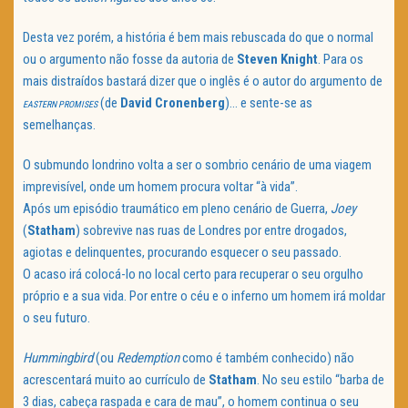
Desta vez porém, a história é bem mais rebuscada do que o normal
ou o argumento não fosse da autoria de
Steven Knight
. Para os
mais distraídos bastará dizer que o inglês é o autor do argumento de
(de
David Cronenberg
)… e sente-se as
EASTERN PROMISES
semelhanças.
O submundo londrino volta a ser o sombrio cenário de uma viagem
imprevisível, onde um homem procura voltar “à vida”.
Após um episódio traumático em pleno cenário de Guerra,
Joey
(
Statham
) sobrevive nas ruas de Londres por entre drogados,
agiotas e delinquentes, procurando esquecer o seu passado.
O acaso irá colocá-lo no local certo para recuperar o seu orgulho
próprio e a sua vida. Por entre o céu e o inferno um homem irá moldar
o seu futuro.
Hummingbird
(ou
Redemption
como é também conhecido) não
acrescentará muito ao currículo de
Statham
. No seu estilo “barba de
3 dias, cabeça raspada e cara de mau”, o homem continua o seu