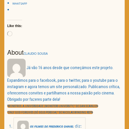
WHATSAPP
Like this:
Loading…
About
CLAUDIO SOUSA
Já vão 16 anos desde que começámos este projeto.
Expandimos para o facebook, para o twitter, para o youtube para o
instagram e agora temos um site personalizado. Publicamos crítica,
oferecemos convites e partilhamos a nossa paixão pelo cinema.
Obrigado por fazeres parte dela!
Navegação
de
PREVIOUS
“MONSTROS: A UNIVERSIDADE (MONSTERS UNIVERSITY)” DE DAN SCANLON
artigos
POST:
NEXT
“ONLY GOD FORGIVES (SÓ DEUS PERDOA)” DE NICOLAS WINDING REFN
POST:
diz:
OS FILMES DE FREDERICO DANIEL