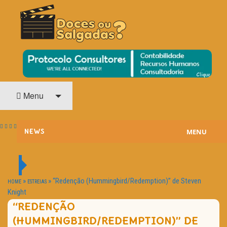
O Cinema? Uma Paixão!!
DOCES OU SALGADAS?
Menu
MENU
NEWS
ESTREIAS
PASSATEMPOS
»
»
“Redenção (Hummingbird/Redemption)” de Steven
HOME
ESTREIAS
Knight
HOME CINEMA
“REDENÇÃO
(HUMMINGBIRD/REDEMPTION)” DE
NOTA PESSOAL