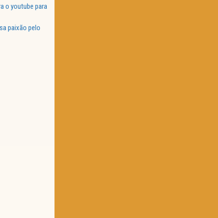
a o youtube para
sa paixão pelo