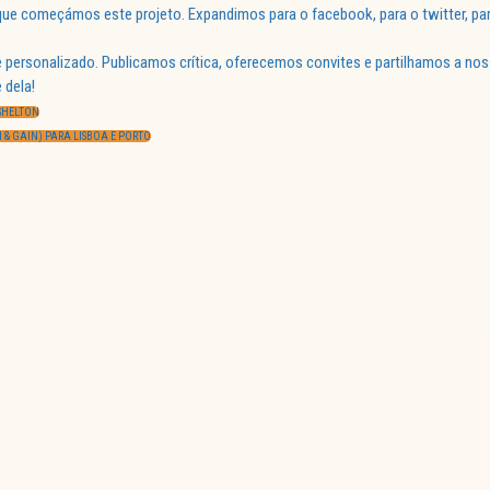
ue começámos este projeto. Expandimos para o facebook, para o twitter, par
 personalizado. Publicamos crítica, oferecemos convites e partilhamos a nos
 dela!
 SHELTON
N & GAIN) PARA LISBOA E PORTO