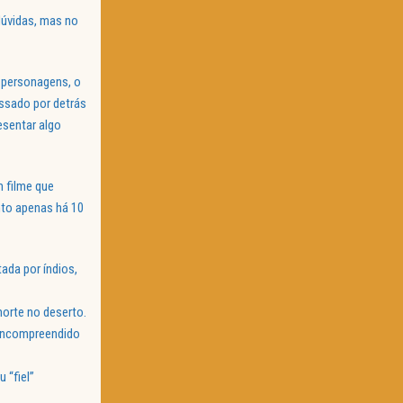
dúvidas, mas no
s personagens, o
ssado por detrás
esentar algo
m filme que
ento apenas há 10
ada por índios,
morte no deserto.
 incompreendido
u “fiel”