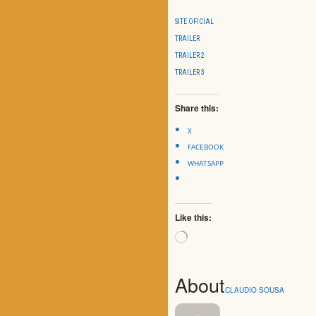
SITE OFICIAL
TRAILER
TRAILER 2
TRAILER 3
Share this:
X
FACEBOOK
WHATSAPP
Like this:
Loading…
About
CLAUDIO SOUSA