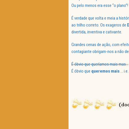
Ou pelo menos era esse “o plano”!
É verdade que volta e meia a histór
ao trilho correto. Os exageros de
divertida, inventiva e cativante.
Grandes cenas de ação, com efeit
contagiante obrigam-nos a não dei
É óbvio que queríamos mais mas…
É óbvio que
queremos mais
… i.e.