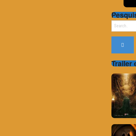
Pesqui
Search
for:
Trailer