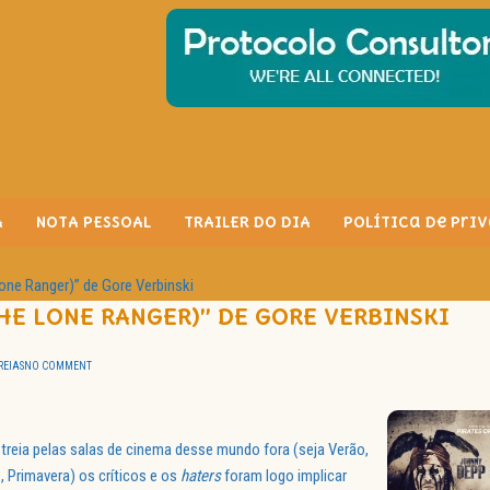
A
NOTA PESSOAL
TRAILER DO DIA
Política de Pri
one Ranger)” de Gore Verbinski
HE LONE RANGER)” DE GORE VERBINSKI
REIAS
NO COMMENT
treia pelas salas de cinema desse mundo fora (seja Verão,
, Primavera) os críticos e os
haters
foram logo implicar