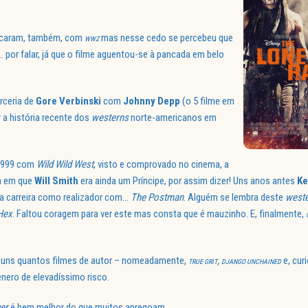
licaram, também, com
mas nesse cedo se percebeu que
WWZ
 por falar, já que o filme aguentou-se à pancada em belo
arceria de
Gore Verbinski
com
Johnny Depp
(o 5 filme em
r a história recente dos
westerns
norte-americanos em
 1999 com
Wild Wild West
, visto e comprovado no cinema, a
a em que
Will Smith
era ainda um Príncipe, por assim dizer! Uns anos antes
Ke
sua carreira como realizador com…
The Postman
. Alguém se lembra deste
west
Hex
. Faltou coragem para ver este mas consta que é mauzinho. E, finalmente,
e uns quantos filmes de autor – nomeadamente,
,
e, cur
TRUE GRIT
DJANGO UNCHAINED
nero de elevadíssimo risco.
er
é bem melhor do que muitos apregoam.