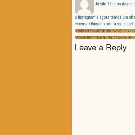
Já vão 16 anos desde q
o instagram e agora temos um site
Navegação
cinema. Obrigado por fazeres parte
de
PREVIOUS
artigos
“YOUR SISTER’S SISTER (ENTRE IRMÃS)” DE LYNN
POST:
NEXT
PASSATEMPO ANTESTREIA DE “DÁ & LEVA (PAI
POST:
Leave a Reply