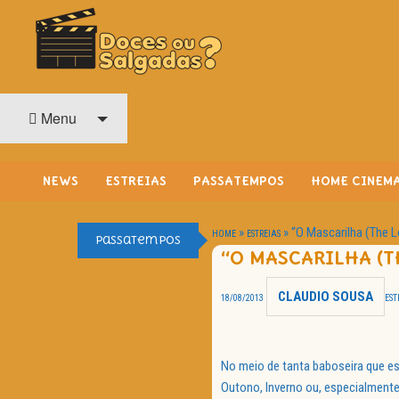
O Cinema? Uma Paixão!!
DOCES OU SALGADAS?
Menu
NEWS
ESTREIAS
PASSATEMPOS
HOME CINEM
»
»
“O Mascarilha (The L
HOME
ESTREIAS
Passatempos
“O MASCARILHA (T
CLAUDIO SOUSA
18/08/2013
EST
No meio de tanta baboseira que es
Outono, Inverno ou, especialmente