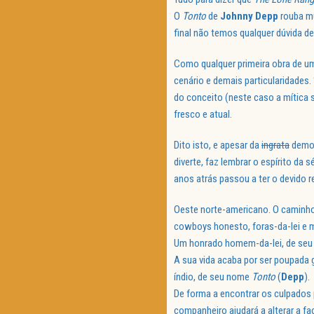
O
Tonto
de
Johnny Depp
rouba m
final não temos qualquer dúvida d
Como qualquer primeira obra de um
cenário e demais particularidades.
do conceito (neste caso a mítica s
fresco e atual.
Dito isto, e apesar da
ingrata
demor
diverte, faz lembrar o espírito da
anos atrás passou a ter o devido
Oeste norte-americano. O caminho-d
cowboys honesto, foras-da-lei e m
Um honrado homem-da-lei, de se
A sua vida acaba por ser poupada 
índio, de seu nome
Tonto
(
Depp
).
De forma a encontrar os culpados p
companheiro ajudará a alterar a fa