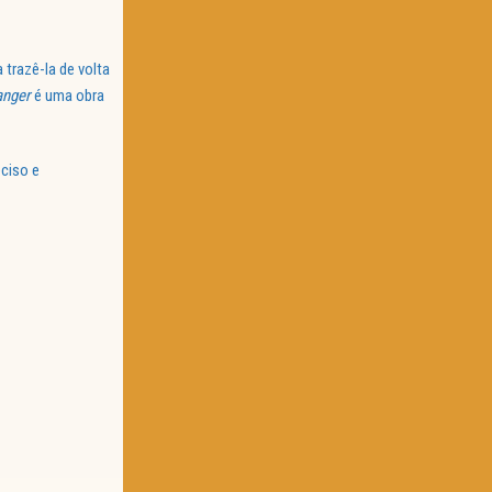
 trazê-la de volta
anger
é uma obra
ciso e