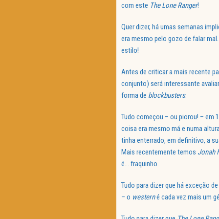
com este
The Lone Ranger
!
Quer dizer, há umas semanas imp
era mesmo pelo gozo de falar mal…
estilo!
Antes de criticar a mais recente p
conjunto) será interessante avalia
forma de
blockbusters
.
Tudo começou – ou piorou! – em
coisa era mesmo má e numa altur
tinha enterrado, em definitivo, a 
Mais recentemente temos
Jonah 
é… fraquinho.
Tudo para dizer que há exceção d
– o
western
é cada vez mais um gé
Tudo para dizer que
The Lone Rang