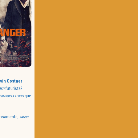
vin Costner
ern
futurista?
que
COMBOYS & ALIENS
iosamente,
RANGO