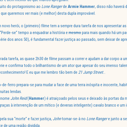
uito do protagonismo ao
Lone Ranger
de
Armie Hammer
, disso não haverá 
e que queremos ver mais (e melhor) desta dupla improvável.
 novo herói, o (primeiro) filme tem a sempre dura tarefa de nos apresentar a
 “Perde-se” tempo a enquadrar a história e
mesmo
para mais quando há um pa
érie dos anos 50), é fundamental fazer justiça ao passado, sem deixar de apr
ada tarefa, as quase 2h30 de filme passam a correr e ajudam a dar corpo a u
 série e confirma todo o brilhantismo de um ator que apesar do seu imenso tal
 reconhecimento! E eu que me lembro tão bem de
21 Jump Street
…
e-ferro prepara-se para mudar a face de uma terra inóspita e inocente, habit
uitas lendas.
u nome
John Reid
(
Hammer
) é atraiçoado pelos seus e deixado às portas da 
graças à intervenção de um mítico (e deveras inteligente) cavalo branco e um
ela sua “morte” e fazer justiça,
John
tornar-se-à no
Lone Ranger
e junto a se
ce de uma região dividida.