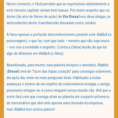
Neste contexto, é fácil perceber que as expetativas relativamente a
este terceiro capítulo seriam bem baixas. Por muito respeito que os
dotes (de ator de filmes de ação) de
Vin Diesel
nos deva obrigar, os
antecedentes deste
franchise
não deixariam outro cenário.
A favor apenas o profundo desconhecimento perante este
Riddick
(a
personagem), o que faz com que tudo – mesmo que não seja muito
– nos soe a novidade e engenho. Contra a (falsa) ilusão de que há
algo de diferente em
Riddick
(o filme).
Abandonado, para morrer, num planeta inóspito e aterrador,
Riddick
(
Diesel
) terá de “fazer das tripas coração” para conseguir sobreviver,
dia após dia, entre as mais perigosas feras. Habituado a estas
andanças e senhor de um espírito de sobrevivência invulgar, o antigo
prisioneiro integrar-se-à como ninguém nesse mundo cão. Até que a
sorte fará com que consiga atrair ao planeta um conjunto pitoresco
de mercenários que vêm nele apenas uma choruda recompensa…
mas
Riddick
tem outros planos!