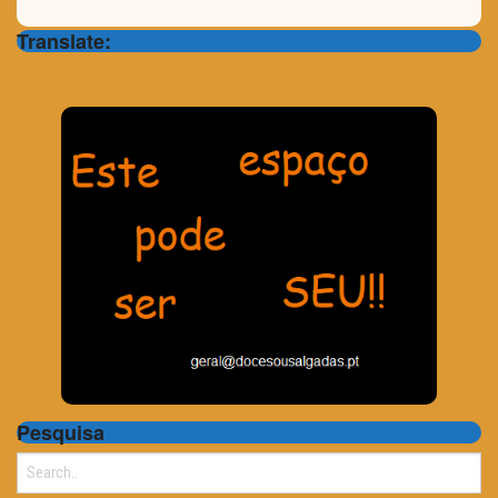
Translate:
Pesquisa
Search
for: