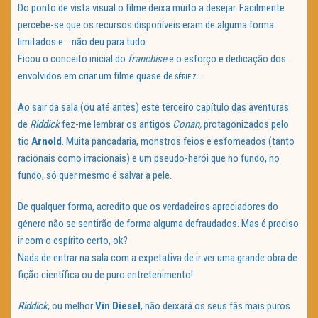
Do ponto de vista visual o filme deixa muito a desejar. Facilmente
percebe-se que os recursos disponíveis eram de alguma forma
limitados e… não deu para tudo.
Ficou o conceito inicial do
franchise
e o esforço e dedicação dos
envolvidos em criar um filme quase de
…
SÉRIE Z
Ao sair da sala (ou até antes) este terceiro capítulo das aventuras
de
Riddick
fez-me lembrar os antigos
Conan,
protagonizados pelo
tio
Arnold
. Muita pancadaria, monstros feios e esfomeados (tanto
racionais como irracionais) e um pseudo-herói que no fundo, no
fundo, só quer mesmo é salvar a pele.
De qualquer forma, acredito que os verdadeiros apreciadores do
género não se sentirão de forma alguma defraudados. Mas é preciso
ir com o espírito certo, ok?
Nada de entrar na sala com a expetativa de ir ver uma grande obra de
fição científica ou de puro entretenimento!
Riddick
, ou melhor
Vin Diesel
, não deixará os seus fãs mais puros