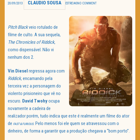
CLAUDIO SOUSA
20/09/2013
ESTREIAS
NO COMMENT
TRAILER DO DIA
Política de Privacidade
Pitch Black
veio rotulado de
filme de culto. A sua sequela,
The Chronicles of Riddick
,
como dispensável. Não vi
nenhum dos 2.
Vin Diesel
regressa agora com
Riddick
, encarnando pela
terceira vez a personagem do
violento prisioneiro que vê no
escuro.
David Twohy
ocupa
novamente a cadeira de
realizador porém, tudo indica que este é realmente um filme do ator
de
. Pelo menos foi ele quem se atravessou com o
FAST & FURIOUS
dinheiro, de forma a garantir que a produção chegava a “bom porto”.