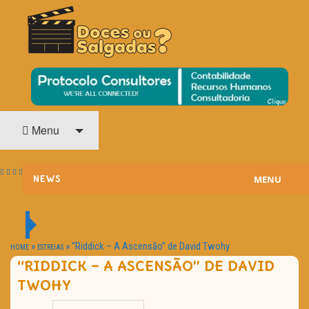
O Cinema? Uma Paixão!!
DOCES OU SALGADAS?
Menu
MENU
NEWS
ESTREIAS
PASSATEMPOS
»
»
“Riddick – A Ascensão” de David Twohy
HOME
ESTREIAS
“RIDDICK – A ASCENSÃO” DE DAVID
HOME CINEMA
TWOHY
NOTA PESSOAL