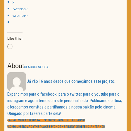
X
FACEBOOK
WHATSAPP
Like this:
Loading…
About
CLAUDIO SOUSA
Já vão 16 anos desde que começámos este projeto.
Expandimos para o facebook, para o twitter, para o youtube para o
instagram e agora temos um site personalizado. Publicamos crítica,
oferecemos convites e partilhamos a nossa paixão pelo cinema.
Obrigado por fazeres parte dela!
Navegação
de
PREVIOUS
PASSATEMPO ANTESTREIA DE “RIDDICK” PARA LISBOA E PORTO
artigos
POST:
NEXT
“COMO UM TROVÃO (THE PLACE BEYOND THE PINES)” DE DEREK CIANFRANCE
POST: